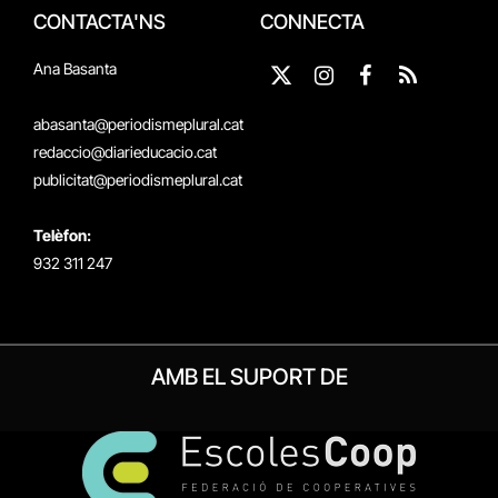
CONTACTA'NS
CONNECTA
Ana Basanta
X
Instagram
Facebook
RSS
(Twitter)
abasanta@periodismeplural.cat
redaccio@diarieducacio.cat
publicitat@periodismeplural.cat
Telèfon:
932 311 247
AMB EL SUPORT DE