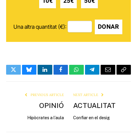
10€
25€
50€
DONAR
Una altra quantitat (€):
Twitter
Bluesky
LinkedIn
Facebook
WhatsApp
Telegram
Email
Copy
Link
PREVIOUS ARTICLE
NEXT ARTICLE
OPINIÓ
ACTUALITAT
Hipòcrates a l’aula
Confiar en el desig