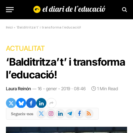
Inici
»
‘Balditritza’t’ i transforma l’educació!
ACTUALITAT
‘Balditritza’t’ i transforma
l’educació!
Laura Reinón
16 - gener - 2019 · 08:46
1 Min Read
X
Instagram
LinkedIn
Telegram
Facebook
RSS
Segueix-nos
(Twitter)