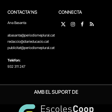
CONTACTA'NS
CONNECTA
Ana Basanta
X
Instagram
Facebook
RSS
(Twitter)
abasanta@periodismeplural.cat
redaccio@diarieducacio.cat
publicitat@periodismeplural.cat
Telèfon:
932 311 247
AMB EL SUPORT DE