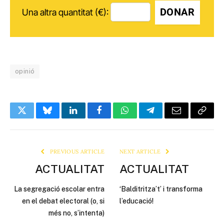
DONAR
Una altra quantitat (€):
opinió
Twitter
Bluesky
LinkedIn
Facebook
WhatsApp
Telegram
Email
Copy
Link
PREVIOUS ARTICLE
NEXT ARTICLE
ACTUALITAT
ACTUALITAT
La segregació escolar entra
‘Balditritza’t’ i transforma
en el debat electoral (o, si
l’educació!
més no, s’intenta)