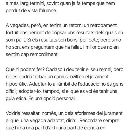
a més llarg termini, sovint quan ja fa temps que hem
perdut de vista l’alumne.
A vegades, però, en tenim un retorn: un retrobament
fortuït ens permet de copsar uns resultats dels quals en
som part. Si els resultats són bons, perfecte; però si no
ho són, ens preguntem què ha fallat. I millor que no en
sentim cap remordiment.
Què hi podem fer? Cadascú deu tenir el seu remei, però
bé es podria trobar un camí senzill en el jurament
hipocràtic. Adaptar-lo a l’àmbit de l’educació no és gens
difícil; adoptar-lo, tampoc, si el que es vol és tenir una
guia ètica. És una opció personal.
Voldria ressaltar, només, un dels aforismes del jurament,
el que, una vegada adaptat, diria: “Recordaré sempre
que hi ha una part d’art i una part de ciència en