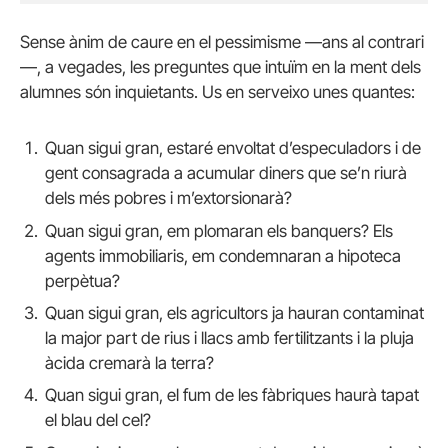
Sense ànim de caure en el pessimisme —ans al contrari
—, a vegades, les preguntes que intuïm en la ment dels
alumnes són inquietants. Us en serveixo unes quantes:
Quan sigui gran, estaré envoltat d’especuladors i de
gent consagrada a acumular diners que se’n riurà
dels més pobres i m’extorsionarà?
Quan sigui gran, em plomaran els banquers? Els
agents immobiliaris, em condemnaran a hipoteca
perpètua?
Quan sigui gran, els agricultors ja hauran contaminat
la major part de rius i llacs amb fertilitzants i la pluja
àcida cremarà la terra?
Quan sigui gran, el fum de les fàbriques haurà tapat
el blau del cel?