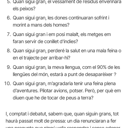
Quan sigui gran, el vessament de residus enverinarà
els peixos?
Quan sigui gran, les dones continuaran sofrint i
morint a mans dels homes?
Quan sigui gran i em posi malalt, els metges em
faran servir de conillet d’índies?
Quan sigui gran, perderé la salut en una mala feina o
en el trajecte per arribar-hi?
Quan sigui gran, la meva llengua, com el 90% de les
llengües del món, estarà a punt de desaparèixer？
Quan sigui gran, m’agradaria tenir una feina plena
d’aventures. Pilotar avions, potser. Però, per què em
diuen que he de tocar de peus a terra?
I, comptat i debatut, sabem que, quan siguin grans, tot
haurà passat molt de pressa: un dia renunciaran a fer
una pregunta que ningú volia respondre i sense adonar-