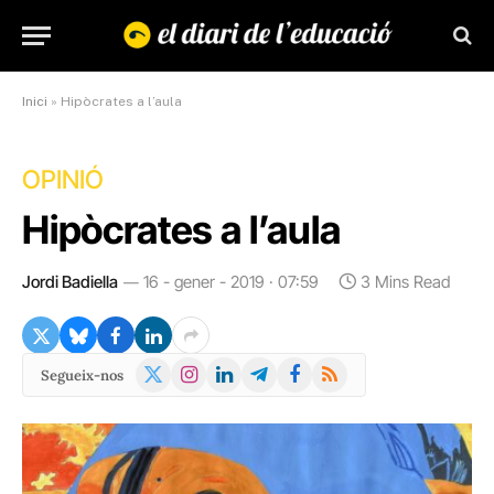
Inici
»
Hipòcrates a l’aula
OPINIÓ
Hipòcrates a l’aula
Jordi Badiella
16 - gener - 2019 · 07:59
3 Mins Read
X
Instagram
LinkedIn
Telegram
Facebook
RSS
Segueix-nos
(Twitter)