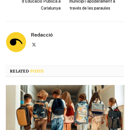
d’Educació Pública a
municipi i apoderament a
Catalunya
través de les paraules
Redacció
X
(Twitter)
RELATED
POSTS