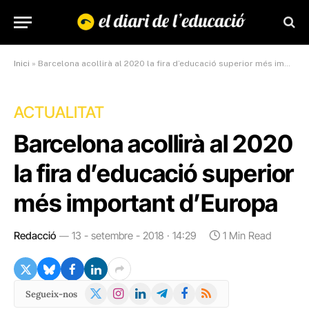
Inici
»
Barcelona acollirà al 2020 la fira d’educació superior més important d’Europa
ACTUALITAT
Barcelona acollirà al 2020
la fira d’educació superior
més important d’Europa
Redacció
13 - setembre - 2018 · 14:29
1 Min Read
X
Instagram
LinkedIn
Telegram
Facebook
RSS
Segueix-nos
(Twitter)