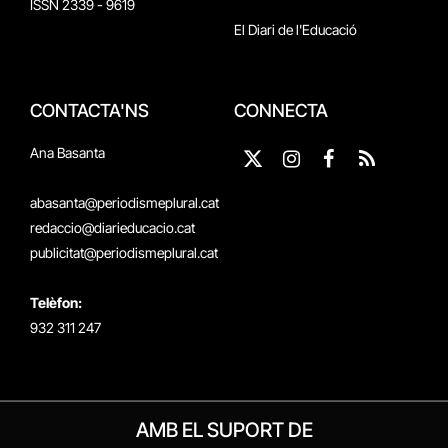
ISSN 2339 - 9619
El Diari de l'Educació
CONTACTA'NS
CONNECTA
Ana Basanta
X
Instagram
Facebook
RSS
(Twitter)
abasanta@periodismeplural.cat
redaccio@diarieducacio.cat
publicitat@periodismeplural.cat
Telèfon:
932 311 247
AMB EL SUPORT DE