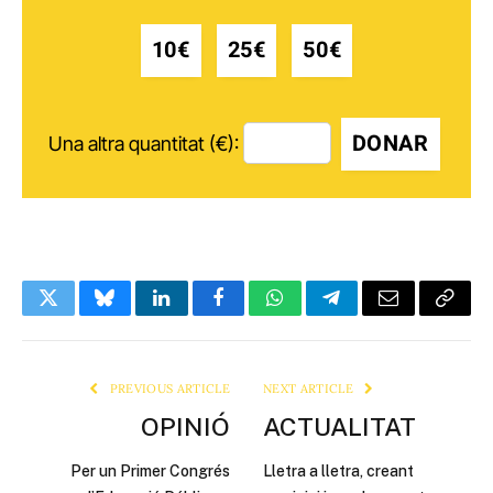
10€
25€
50€
DONAR
Una altra quantitat (€):
Twitter
Bluesky
LinkedIn
Facebook
WhatsApp
Telegram
Email
Copy
Link
PREVIOUS ARTICLE
NEXT ARTICLE
OPINIÓ
ACTUALITAT
Per un Primer Congrés
Lletra a lletra, creant