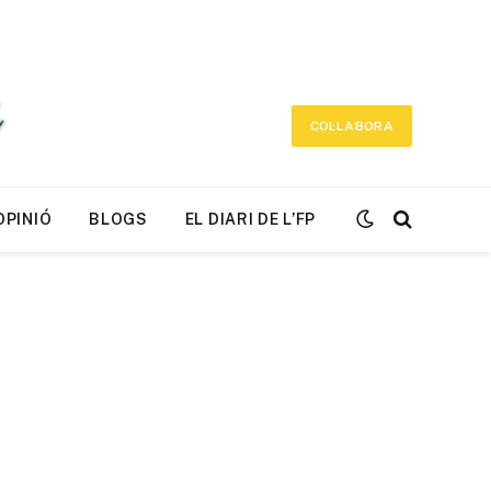
COL·LABORA
OPINIÓ
BLOGS
EL DIARI DE L’FP