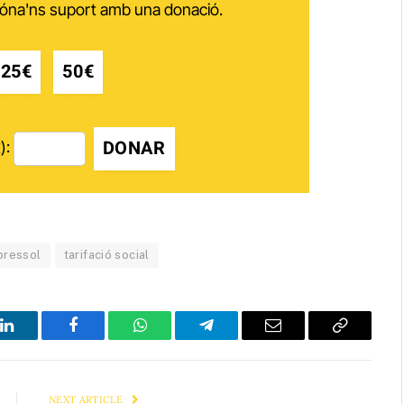
 dóna'ns suport amb una donació.
25€
50€
DONAR
):
bressol
tarifació social
LinkedIn
Facebook
WhatsApp
Telegram
Email
Copy
Link
NEXT ARTICLE