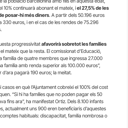
de la població barcelonina amb fills en aquesta edat,
l 10% continuarà abonant el mateix, i
el 27,5% de les
 de posar-hi més diners
. A partir dels 50.196 euros
 a 330 euros, i en el cas de les rendes de 75.296
s
.
questa progressivitat
afavorirà sobretot les famílies
el mateix que la resta. El comissionat d’Educació,
a família de quatre membres que ingressa 27.000
na família amb renda superior als 100.000 euros”,
ir d’ara pagarà 190 euros; la meitat.
i casos en què l’Ajuntament cobreixi el 100% del cost
diquen
. “Si hi ha famílies que no poden pagar els 50
a fins ara”, ha manifestat Ortiz. Dels 8.100 infants
nes, actualment uns 900 eren beneficiaris d’aquestes
omptes habituals: discapacitat, família nombrosa o