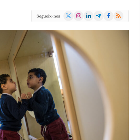
X
Instagram
LinkedIn
Telegram
Facebook
RSS
Segueix-nos
(Twitter)