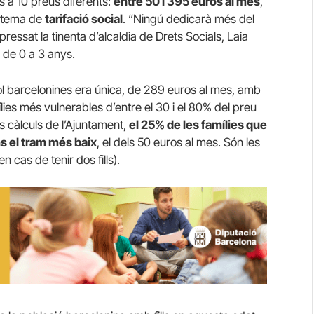
ns a 10 preus diferents:
entre 50 i 395 euros al mes
,
istema de
tarifació social
. “Ningú dedicarà més del
ressat la tinenta d’alcaldia de Drets Socials, Laia
 de 0 a 3 anys.
ol barcelonines era única, de 289 euros al mes, amb
lies més vulnerables d’entre el 30 i el 80% del preu
ls càlculs de l’Ajuntament,
el 25% de les famílies que
ns el tram més baix
, el dels 50 euros al mes. Són les
 cas de tenir dos fills).