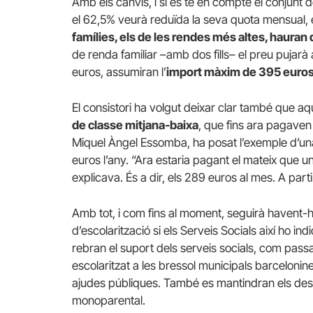
Amb els canvis, i si es té en compte el conjunt 
el 62,5% veurà reduïda la seva quota mensual, e
famílies, els de les rendes més altes, hauran
de renda familiar –amb dos fills– el preu pujarà
euros, assumiran l’
import màxim de 395 euro
El consistori ha volgut deixar clar també que a
de classe mitjana-baixa
, que fins ara pagaven 
Miquel Àngel Essomba, ha posat l’exemple d’un
euros l’any. “Ara estaria pagant el mateix que u
explicava. És a dir, els 289 euros al mes. A part
Amb tot, i com fins al moment, seguirà havent-h
d’escolarització si els Serveis Socials així ho in
rebran el suport dels serveis socials, com passav
escolaritzat a les bressol municipals barceloni
ajudes públiques. També es mantindran els desc
monoparental.