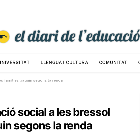
UNIVERSITAT
LLENGUA I CULTURA
COMUNITAT
les famílies paguin segons la renda
ació social a les bressol
uin segons la renda