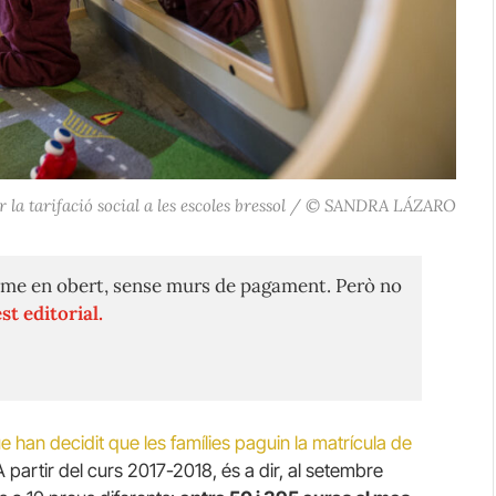
 la tarifació social a les escoles bressol / © SANDRA LÁZARO
me en obert, sense murs de pagament. Però no
st editorial.
e han decidit que les famílies paguin la matrícula de
A partir del curs 2017-2018, és a dir, al setembre