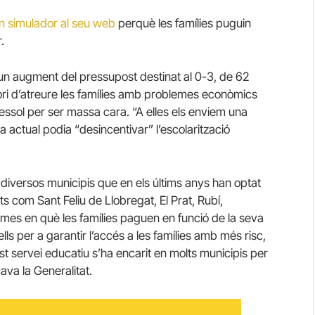
n simulador al seu web
perquè les famílies puguin
.
 un augment del pressupost destinat al 0-3, de 62
tori d’atreure les famílies amb problemes econòmics
bressol per ser massa cara. “A elles els enviem una
a actual podia “desincentivar” l’escolarització
s diversos municipis que en els últims anys han optat
s com Sant Feliu de Llobregat, El Prat, Rubí,
emes en què les famílies paguen en funció de la seva
ls per a garantir l’accés a les famílies amb més risc,
t servei educatiu s’ha encarit en molts municipis per
ava la Generalitat.