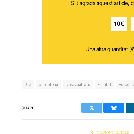
Si t'agrada aquest article,
10€
Una altra quantitat (€
0-3
barcelona
Desigualtats
Equitat
Escola 
SHARE.
Twitter
Bluesky
PREVIOUS ARTICLE