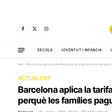
Facebook
X
Instagram
(Twitter)
ESCOLA
JOVENTUT I INFÀNCIA
Inici
»
Barcelona aplica la tarifació social a les bressol perquè 
ACTUALITAT
Barcelona aplica la tarif
perquè les famílies pag