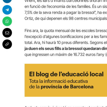
vinent, les llars d’infants barcelonines tindran fi
en funció de l’economia de les famílies. És un s
7,5% de la seva renda a pagar la bressol”, ha exp
Ortiz, de qui depenen els 98 centres municipals
Fins ara, la quota mensual de les escoles bress
l’excepció d’algunes bonificacions per a les famí
total. Ara, hi haurà 10 preus diferents. Segons e
ja duen els seus fills a la bressol quedaran di
que ingressen un màxim de 16.732 euros l’any (en