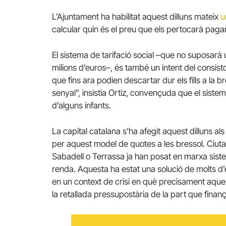
L’Ajuntament ha habilitat aquest dilluns mateix
u
calcular quin és el preu que els pertocarà pagar
El sistema de tarifació social –que no suposarà
milions d’euros–, és també un intent del consis
que fins ara podien descartar dur els fills a la 
senyal”, insistia Ortiz, convençuda que el sistem
d’alguns infants.
La capital catalana s’ha afegit aquest dilluns al
per aquest model de quotes a les bressol. Ciutat
Sabadell o Terrassa ja han posat en marxa sist
renda. Aquesta ha estat una solució de molts d’el
en un context de crisi en què precisament aques
la retallada pressupostària de la part que finanç