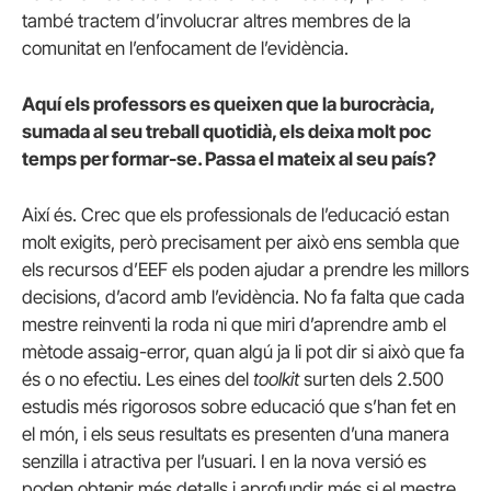
també tractem d’involucrar altres membres de la
comunitat en l’enfocament de l’evidència.
Aquí els professors es queixen que la burocràcia,
sumada al seu treball quotidià, els deixa molt poc
temps per formar-se. Passa el mateix al seu país?
Així és. Crec que els professionals de l’educació estan
molt exigits, però precisament per això ens sembla que
els recursos d’EEF els poden ajudar a prendre les millors
decisions, d’acord amb l’evidència. No fa falta que cada
mestre reinventi la roda ni que miri d’aprendre amb el
mètode assaig-error, quan algú ja li pot dir si això que fa
és o no efectiu. Les eines del
toolkit
surten dels 2.500
estudis més rigorosos sobre educació que s’han fet en
el món, i els seus resultats es presenten d’una manera
senzilla i atractiva per l’usuari. I en la nova versió es
poden obtenir més detalls i aprofundir més si el mestre