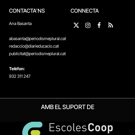
CONTACTA'NS
CONNECTA
Ana Basanta
X
Instagram
Facebook
RSS
(Twitter)
abasanta@periodismeplural.cat
redaccio@diarieducacio.cat
publicitat@periodismeplural.cat
Telèfon:
932 311 247
AMB EL SUPORT DE