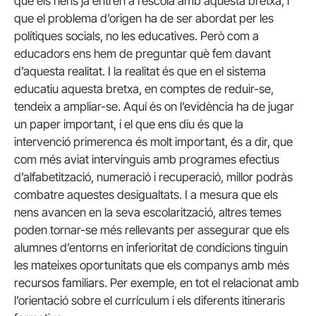
que els nens ja entren a l’escola amb aquesta bretxa, i
que el problema d’origen ha de ser abordat per les
polítiques socials, no les educatives. Però com a
educadors ens hem de preguntar què fem davant
d’aquesta realitat. I la realitat és que en el sistema
educatiu aquesta bretxa, en comptes de reduir-se,
tendeix a ampliar-se. Aquí és on l’evidència ha de jugar
un paper important, i el que ens diu és que la
intervenció primerenca és molt important, és a dir, que
com més aviat intervinguis amb programes efectius
d’alfabetització, numeració i recuperació, millor podràs
combatre aquestes desigualtats. I a mesura que els
nens avancen en la seva escolarització, altres temes
poden tornar-se més rellevants per assegurar que els
alumnes d’entorns en inferioritat de condicions tinguin
les mateixes oportunitats que els companys amb més
recursos familiars. Per exemple, en tot el relacionat amb
l’orientació sobre el currículum i els diferents itineraris