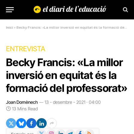
Inici
»
Becky Francis: «La millor inversió en equitat és la formació del professorat»
ENTREVISTA
Becky Francis: «La millor
inversió en equitat és la
formació del professorat»
Joan Domènech
13 - desembre - 2021 · 04:00
13 Mins Read
X
Instagram
LinkedIn
Telegram
Facebook
RSS