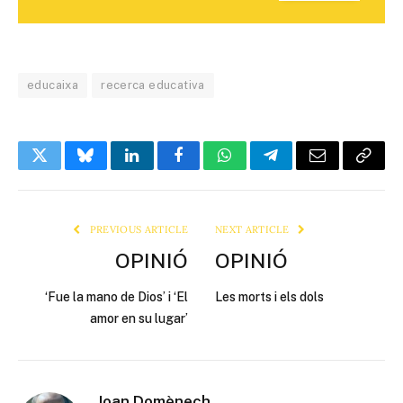
educaixa
recerca educativa
Twitter
Bluesky
LinkedIn
Facebook
WhatsApp
Telegram
Email
Copy
Link
PREVIOUS ARTICLE
NEXT ARTICLE
OPINIÓ
OPINIÓ
‘Fue la mano de Dios’ i ‘El
Les morts i els dols
amor en su lugar’
Joan Domènech