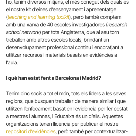
ho, tenim diversos mitjans, el més conegut dels quals és
el nostre kit d’eines d’ensenyament i aprenentatge
(
teaching and learning toolkit
), però també comptem
amb una xarxa de 40 escoles investigadores (
research
school network
) per tota Anglaterra, que al seu torn
treballen amb altres escoles locals, brindant un
desenvolupament professional continu i encoratjant a
utilitzar recursos i materials basats en evidències a
l’aula.
I què han estat fent a Barcelona i Madrid?
Tenim cinc socis a tot el món, tots ells líders a les seves
regions, que busquen treballar de manera similar i que
utilitzen l’enfocament basat en l’evidència per fer costat
a mestres i alumnes, i Educaixa és un d’ells. Aquestes
organitzacions tenen llicència per publicar el nostre
repositori d’evidències
, però també per contextualitzar-