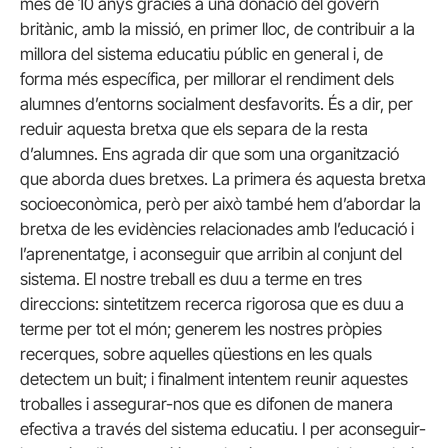
més de 10 anys gràcies a una donació del govern
britànic, amb la missió, en primer lloc, de contribuir a la
millora del sistema educatiu públic en general i, de
forma més específica, per millorar el rendiment dels
alumnes d’entorns socialment desfavorits. És a dir, per
reduir aquesta bretxa que els separa de la resta
d’alumnes. Ens agrada dir que som una organització
que aborda dues bretxes. La primera és aquesta bretxa
socioeconòmica, però per això també hem d’abordar la
bretxa de les evidències relacionades amb l’educació i
l’aprenentatge, i aconseguir que arribin al conjunt del
sistema. El nostre treball es duu a terme en tres
direccions: sintetitzem recerca rigorosa que es duu a
terme per tot el món; generem les nostres pròpies
recerques, sobre aquelles qüestions en les quals
detectem un buit; i finalment intentem reunir aquestes
troballes i assegurar-nos que es difonen de manera
efectiva a través del sistema educatiu. I per aconseguir-