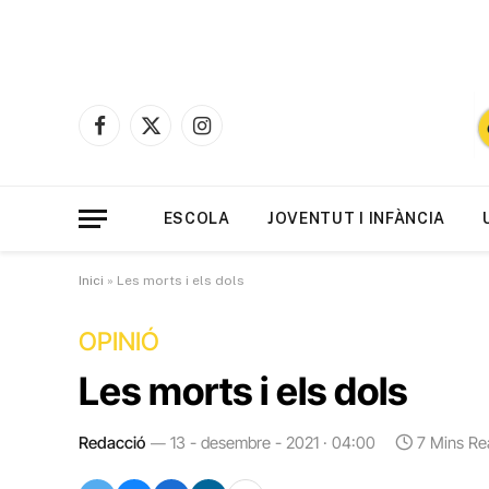
Facebook
X
Instagram
(Twitter)
ESCOLA
JOVENTUT I INFÀNCIA
Inici
»
Les morts i els dols
OPINIÓ
Les morts i els dols
Redacció
13 - desembre - 2021 · 04:00
7 Mins Re