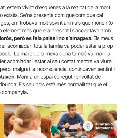
at, estem vivint d’esquenes a la realitat de la mort.
 no existís. Se’ns presenta com quelcom que cal
pagès, em trobava molt sovint animals que morien (o
un element més que era present i s’acceptava amb
dolorós, però es feia palès i no s’amagava.
Els meus
er acomiadar: tota la família va poder estar a prop
n poble. La mare de la meva dona també va morir a
er acomiadar i estar al seu costat mentre va viure.
però, malgrat la inconsciència, continuaven sentint i
estaven
. Morir a un espai conegut i envoltat de
ribunda. Els seu pols està més normalitzat que el
se companyia.