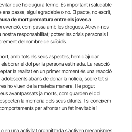
 evitar que ho dugui a terme. És important i saludable
 ens passa, sigui agradable o no. El pacte, no escrit,
ausa de mort
prematura entre els joves a
 la prevenció, com passa amb les drogues. Atrevir-nos
 nostra responsabilitat; potser les crisis personals i
ncrement del nombre de suïcidis.
 mort, amb tots els seus aspectes; hem d’ajudar
, a elaborar el dol per la persona estimada. La reacció
ceptar la realitat en un primer moment és una reacció
o adolescents abans de donar la notícia, sobre tot si
ures ho viuen de la mateixa manera. He pogut
seus avantpassats ja morts, com guarden el dol
specten la memòria dels seus difunts. I si coneixem
 comportaments per afrontar un fet inevitable i
 o en una activitat organitzada s’activen mecanismes