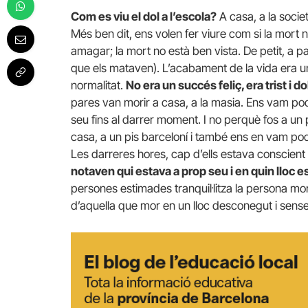
Com es viu el dol a l’escola?
A casa, a la societ
Més ben dit, ens volen fer viure com si la mort
amagar; la mort no està ben vista. De petit, a 
que els mataven). L’acabament de la vida era 
normalitat.
No era un succés feliç, era trist i 
pares van morir a casa, a la masia. Ens vam pod
seu fins al darrer moment. I no perquè fos a u
casa, a un pis barceloní i també ens en vam pod
Les darreres hores, cap d’ells estava conscient 
notaven qui estava a prop seu i en quin lloc 
persones estimades tranquil·litza la persona mo
d’aquella que mor en un lloc desconegut i sen