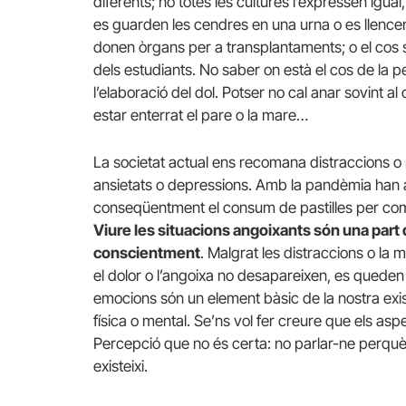
diferents; no totes les cultures l’expressen igua
es guarden les cendres en una urna o es llencen
donen òrgans per a transplantaments; o el cos s
dels estudiants. No saber on està el cos de la 
l’elaboració del dol. Potser no cal anar sovint a
estar enterrat el pare o la mare…
La societat actual ens recomana distraccions o 
ansietats o depressions. Amb la pandèmia han a
conseqüentment el consum de pastilles per comp
Viure les situacions angoixants són una part 
conscientment
. Malgrat les distraccions o la
el dolor o l’angoixa no desapareixen, es queden 
emocions són un element bàsic de la nostra exist
física o mental. Se’ns vol fer creure que els a
Percepció que no és certa: no parlar-ne perquè 
existeixi.