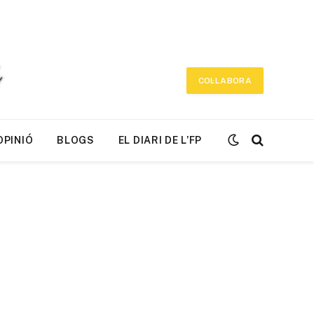
COL·LABORA
OPINIÓ
BLOGS
EL DIARI DE L’FP