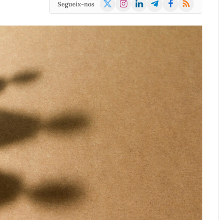
X
Instagram
LinkedIn
Telegram
Facebook
RSS
Segueix-nos
(Twitter)