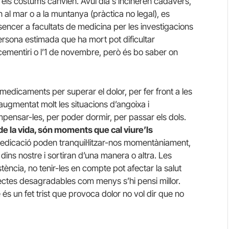
l, els costums canvien. Avui dia s’incineren cadàvers,
 al mar o a la muntanya (pràctica no legal), es
encer a facultats de medicina per les investigacions
persona estimada que ha mort pot dificultar
l cementiri o l’1 de novembre, però és bo saber on
medicaments per superar el dolor, per fer front a les
ugmentat molt les situacions d’angoixa i
ensar-les, per poder dormir, per passar els dols.
de la vida, són moments que cal viure’ls
 medicació poden tranquil·litzar-nos momentàniament,
dins nostre i sortiran d’una manera o altra. Les
ència, no tenir-les en compte pot afectar la salut
spectes desagradables com menys s’hi pensi millor.
és un fet trist que provoca dolor no vol dir que no