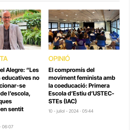
STA
OPINIÓ
el Alegre: “Les
El compromís del
s educatives no
moviment feminista amb
cionar-se
la coeducació: Primera
e l’escola,
Escola d’Estiu d’USTEC-
iques
STEs (IAC)
en sentit
10 - juliol - 2024 · 05:44
 · 06:07