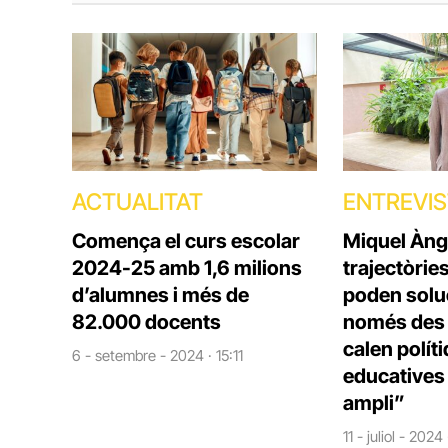
ACTUALITAT
ENTREVI
Comença el curs escolar
Miquel Àng
2024-25 amb 1,6 milions
trajectòrie
d’alumnes i més de
poden solu
82.000 docents
només des d
calen polít
6 - setembre - 2024 · 15:11
educatives 
ampli”
11 - juliol - 2024