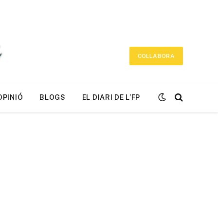
COL·LABORA
OPINIÓ
BLOGS
EL DIARI DE L’FP