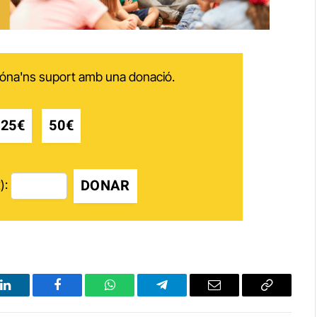
 dóna'ns suport amb una donació.
25€
50€
DONAR
):
LinkedIn
Facebook
WhatsApp
Telegram
Email
Copy