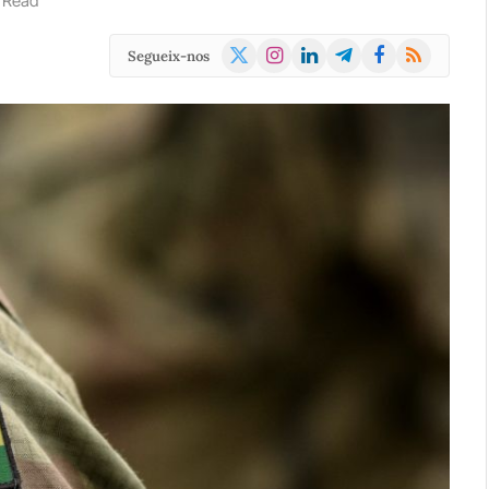
 Read
X
Instagram
LinkedIn
Telegram
Facebook
RSS
Segueix-nos
(Twitter)