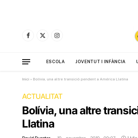
Facebook
X
Instagram
(Twitter)
ESCOLA
JOVENTUT I INFÀNCIA
Inici
»
Bolívia, una altre transició pendent a América Llatina
ACTUALITAT
Bolívia, una altre trans
Llatina