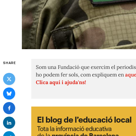
SHARE
Som una Fundació que exercim el periodis
ho podem fer sols, com expliquem en
aque
Clica aquí i ajuda'ns!