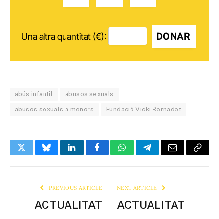
DONAR
Una altra quantitat (€):
abús infantil
abusos sexuals
abusos sexuals a menors
Fundació Vicki Bernadet
Twitter
Bluesky
LinkedIn
Facebook
WhatsApp
Telegram
Email
Copy
Link
PREVIOUS ARTICLE
NEXT ARTICLE
ACTUALITAT
ACTUALITAT