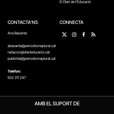
El Diari de l'Educació
CONTACTA'NS
CONNECTA
Ana Basanta
X
Instagram
Facebook
RSS
(Twitter)
abasanta@periodismeplural.cat
redaccio@diarieducacio.cat
publicitat@periodismeplural.cat
Telèfon:
932 311 247
AMB EL SUPORT DE