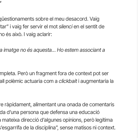
”
 qüestionaments sobre el meu desacord. Vaig
tar” i vaig fer servir el mot
silenci
en el sentit de
no és això. I vaig aclarir:
La imatge no és aquesta… Ho estem associant a
completa. Però un fragment fora de context pot ser
tall polèmic actuaria com a
clickbait
i augmentaria la
re ràpidament, alimentant una onada de comentaris
onada d’una persona que defensa una educació
 mateixa direcció d’algunes opinions, però legítima
sgarrifa de la disciplina”, sense matisos ni context.