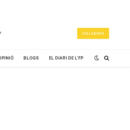
COL·LABORA
OPINIÓ
BLOGS
EL DIARI DE L’FP