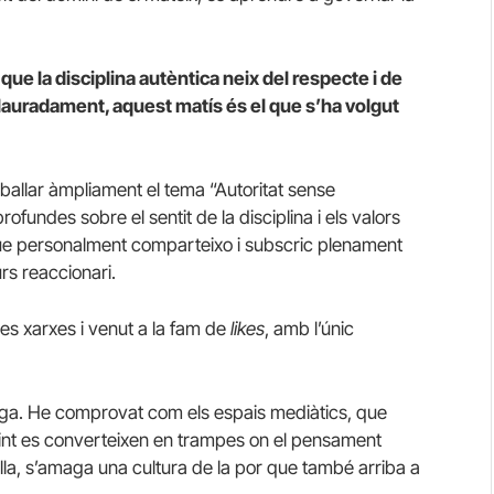
e la disciplina autèntica neix del respecte i de
Malauradament, aquest matís és el que s’ha volgut
ballar àmpliament el tema “Autoritat sense
rofundes sobre el sentit de la disciplina i els valors
e personalment comparteixo i subscric plenament
urs reaccionari.
les xarxes i venut a la fam de
likes
, amb l’únic
rga. He comprovat com els espais mediàtics, que
sovint es converteixen en trampes on el pensament
talla, s’amaga una cultura de la por que també arriba a