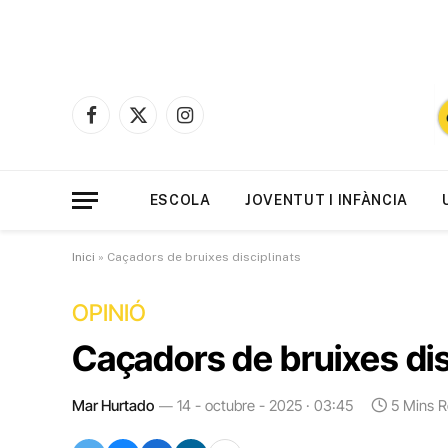
Facebook
X
Instagram
(Twitter)
ESCOLA
JOVENTUT I INFÀNCIA
Inici
»
Caçadors de bruixes disciplinats
OPINIÓ
Caçadors de bruixes dis
Mar Hurtado
14 - octubre - 2025 · 03:45
5 Mins 