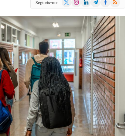
X
Instagram
LinkedIn
Telegram
Facebook
RSS
Segueix-nos
(Twitter)