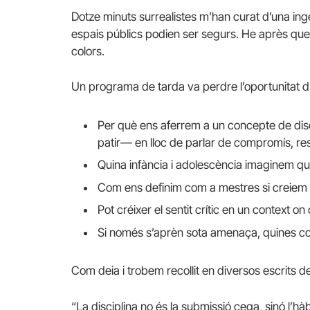
Dotze minuts surrealistes m’han curat d’una ing
espais públics podien ser segurs. He après que 
colors.
Un programa de tarda va perdre l’oportunitat 
Per què ens aferrem a un concepte de dis
patir— en lloc de parlar de compromís, resp
Quina infància i adolescència imaginem qu
Com ens definim com a mestres si creiem qu
Pot créixer el sentit crític en un context o
Si només s’aprèn sota amenaça, quines con
Com deia i trobem recollit en diversos escrits d
“La disciplina no és la submissió cega, sinó l’hà