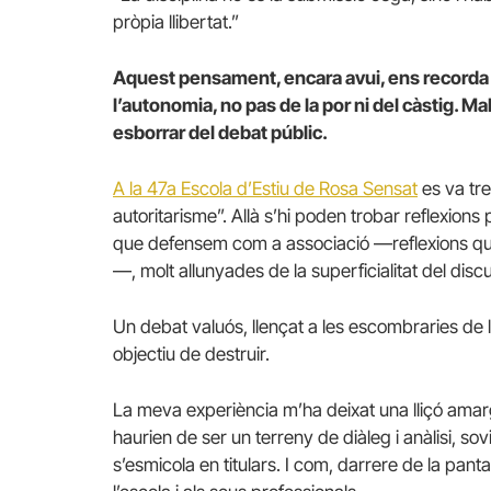
pròpia llibertat.”
Aquest pensament, encara avui, ens recorda qu
l’autonomia, no pas de la por ni del càstig. 
esborrar del debat públic.
A la 47a Escola d’Estiu de Rosa Sensat
es va tre
autoritarisme”. Allà s’hi poden trobar reflexions p
que defensem com a associació —reflexions qu
—, molt allunyades de la superficialitat del disc
Un debat valuós, llençat a les escombraries de 
objectiu de destruir.
La meva experiència m’ha deixat una lliçó ama
haurien de ser un terreny de diàleg i anàlisi, 
s’esmicola en titulars. I com, darrere de la pan