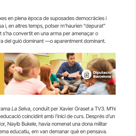
uixes en plena època de suposades democràcies i
sa i, en altres temps, potser m’haurien “depurat”
at s’ha convertit en una arma per amenaçar o
 fora del guió dominant —o aparentment dominant.
ograma
La Selva
, conduït per Xavier Graset a TV3. M’hi
ducació coincidint amb l’inici de curs. Després d’un
dor, Nayib Bukele, havia nomenat una dona militar
sistema educatiu, em van demanar què en pensava.