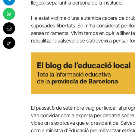
llegeixi separant la persona de la institució.
He estat víctima d’una autèntica cacera de br
suposades llibertats. Se m’ha considerat perillo
sense miraments. Vivim temps en què la llibert
ridiculitzar qualsevol que s’atreveixi a pensar
El passat 8 de setembre vaig participar al pr
van convidar com a experta per debatre sobre e
vídeo on s’explicava que el president del Salva
com a ministra d’Educació per militaritzar el 