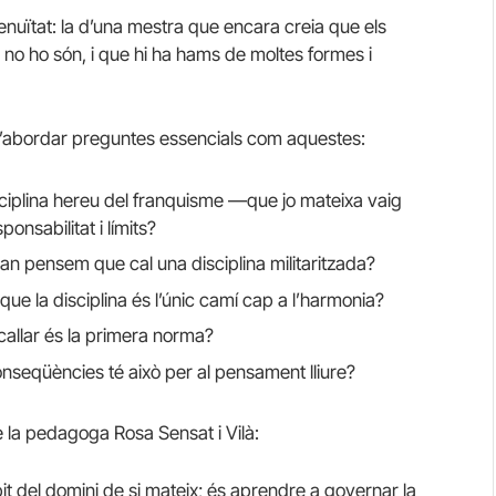
enuïtat: la d’una mestra que encara creia que els
no ho són, i que hi ha hams de moltes formes i
d’abordar preguntes essencials com aquestes:
ciplina hereu del franquisme —que jo mateixa vaig
onsabilitat i límits?
an pensem que cal una disciplina militaritzada?
e la disciplina és l’únic camí cap a l’harmonia?
n callar és la primera norma?
seqüències té això per al pensament lliure?
e la pedagoga Rosa Sensat i Vilà:
bit del domini de si mateix; és aprendre a governar la