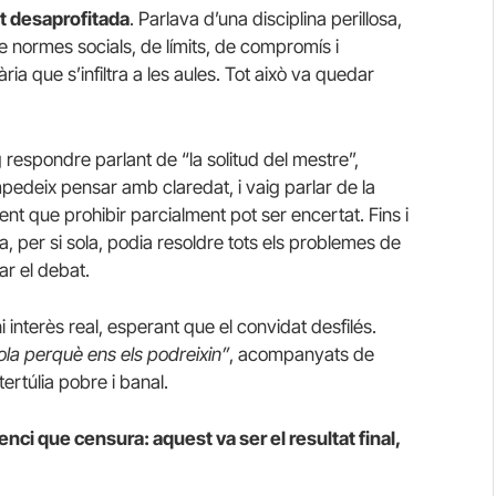
t desaprofitada
. Parlava d’una disciplina perillosa,
 normes socials, de límits, de compromís i
ria que s’infiltra a les aules. Tot això va quedar
g respondre parlant de “la solitud del mestre”,
impedeix pensar amb claredat, i vaig parlar de la
bent que prohibir parcialment pot ser encertat. Fins i
na, per si sola, podia resoldre tots els problemes de
ar el debat.
i interès real, esperant que el convidat desfilés.
cola perquè ens els podreixin”
, acompanyats de
tertúlia pobre i banal.
nci que censura: aquest va ser el resultat final,