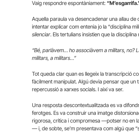
Vaig respondre espontàniament:
“M’esgarrifa.
Aquella paraula va desencadenar una allau de
intentar explicar com entenia jo la “disciplina mili
silenciar
. Els tertulians insistien que la disciplina 
“Bé, parlàvem… ho associàvem a militars, no? 
militars, a militars…”
Tot queda clar quan es llegeix la transcripció 
fàcilment manipulat. Algú devia pensar que un 
repercussió a xarxes socials. I així va ser.
Una resposta descontextualitzada es va difond
ferotges. Es va construir una imatge distorsi
rigorosa, crítica i compromesa —potser no en la
— i, de sobte, se’m presentava com algú que “s’e