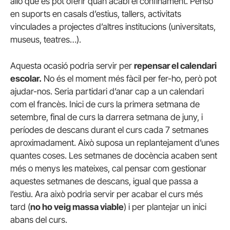
allò que es pot oferir quan acabi el confinament. Penso
en suports en casals d’estius, tallers, activitats
vinculades a projectes d’altres institucions (universitats,
museus, teatres…).
Aquesta ocasió podria servir per
repensar el calendari
escolar.
No és el moment més fàcil per fer-ho, però pot
ajudar-nos. Seria partidari d’anar cap a un calendari
com el francès. Inici de curs la primera setmana de
setembre, final de curs la darrera setmana de juny, i
períodes de descans durant el curs cada 7 setmanes
aproximadament. Això suposa un replantejament d’unes
quantes coses. Les setmanes de docència acaben sent
més o menys les mateixes, cal pensar com gestionar
aquestes setmanes de descans, igual que passa a
l’estiu. Ara això podria servir per acabar el curs més
tard (
no ho veig massa viable
) i per plantejar un inici
abans del curs.