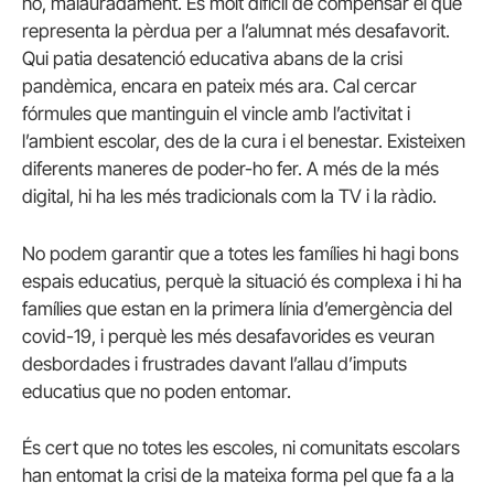
ho, malauradament. És molt difícil de compensar el que
representa la pèrdua per a l’alumnat més desafavorit.
Qui patia desatenció educativa abans de la crisi
pandèmica, encara en pateix més ara. Cal cercar
fórmules que mantinguin el vincle amb l’activitat i
l’ambient escolar, des de la cura i el benestar. Existeixen
diferents maneres de poder-ho fer. A més de la més
digital, hi ha les més tradicionals com la TV i la ràdio.
No podem garantir que a totes les famílies hi hagi bons
espais educatius, perquè la situació és complexa i hi ha
famílies que estan en la primera línia d’emergència del
covid-19, i perquè les més desafavorides es veuran
desbordades i frustrades davant l’allau d’imputs
educatius que no poden entomar.
És cert que no totes les escoles, ni comunitats escolars
han entomat la crisi de la mateixa forma pel que fa a la