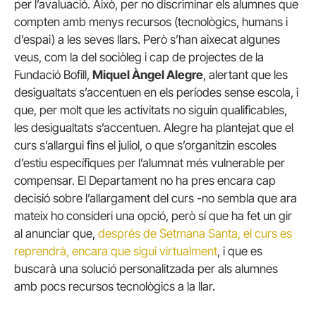
per l’avaluació. Això, per no discriminar els alumnes que
compten amb menys recursos (tecnològics, humans i
d’espai) a les seves llars. Però s’han aixecat algunes
veus, com la del sociòleg i cap de projectes de la
Fundació Bofill,
Miquel Àngel Alegre
, alertant que les
desigualtats s’accentuen en els períodes sense escola, i
que, per molt que les activitats no siguin qualificables,
les desigualtats s’accentuen. Alegre ha plantejat que el
curs s’allargui fins el juliol, o que s’organitzin escoles
d’estiu específiques per l’alumnat més vulnerable per
compensar. El Departament no ha pres encara cap
decisió sobre l’allargament del curs -no sembla que ara
mateix ho consideri una opció, però sí que ha fet un gir
al anunciar que,
després de Setmana Santa, el curs es
reprendrà, encara que sigui virtualment
, i que es
buscarà una solució personalitzada per als alumnes
amb pocs recursos tecnològics a la llar.