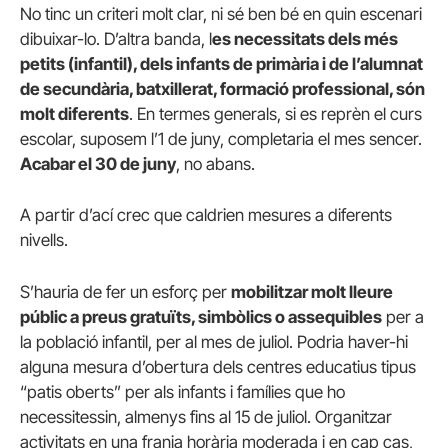
No tinc un criteri molt clar, ni sé ben bé en quin escenari
dibuixar-lo. D’altra banda, l
es necessitats dels més
petits (infantil), dels infants de primària i de l’alumnat
de secundària, batxillerat, formació professional, són
molt diferents
. En termes generals, si es reprèn el curs
escolar, suposem l’1 de juny, completaria el mes sencer.
Acabar el 30 de juny
, no abans.
A partir d’ací crec que caldrien mesures a diferents
nivells.
S’hauria de fer un esforç per
mobilitzar molt lleure
públic a preus gratuïts, simbòlics o assequibles
per a
la població infantil, per al mes de juliol. Podria haver-hi
alguna mesura d’obertura dels centres educatius tipus
“patis oberts” per als infants i famílies que ho
necessitessin, almenys fins al 15 de juliol. Organitzar
activitats en una franja horària moderada i en cap cas,