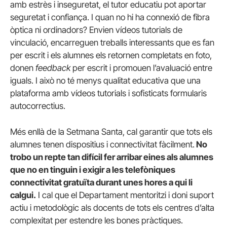
amb estrès i inseguretat, el tutor educatiu pot aportar
seguretat i confiança. I quan no hi ha connexió de fibra
òptica ni ordinadors? Envien vídeos tutorials de
vinculació, encarreguen treballs interessants que es fan
per escrit i els alumnes els retornen completats en foto,
donen
feedback
per escrit i promouen l’avaluació entre
iguals. I això no té menys qualitat educativa que una
plataforma amb vídeos tutorials i sofisticats formularis
autocorrectius.
Més enllà de la Setmana Santa, cal garantir que tots els
alumnes tenen dispositius i connectivitat fàcilment.
No
trobo un repte tan difícil fer arribar eines als alumnes
que no en tinguin i exigir a les telefòniques
connectivitat gratuïta durant unes hores a qui li
calgui.
I cal que el Departament mentoritzi i doni suport
actiu i metodològic als docents de tots els centres d’alta
complexitat per estendre les bones pràctiques.