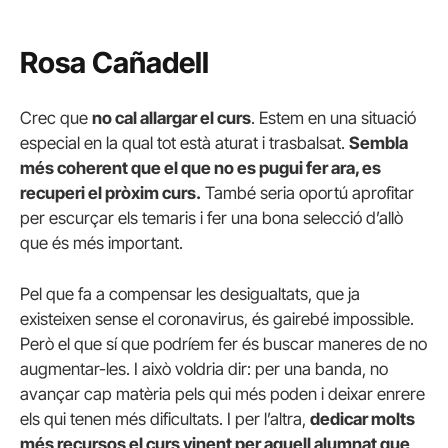
Rosa Cañadell
Crec que
no cal allargar el curs
. Estem en una situació
especial en la qual tot està aturat i trasbalsat.
Sembla
més coherent que el que no es pugui fer ara, es
recuperi el pròxim curs.
També seria oportú aprofitar
per escurçar els temaris i fer una bona selecció d’allò
que és més important.
Pel que fa a compensar les desigualtats, que ja
existeixen sense el coronavirus, és gairebé impossible.
Però el que sí que podríem fer és buscar maneres de no
augmentar-les. I això voldria dir: per una banda, no
avançar cap matèria pels qui més poden i deixar enrere
els qui tenen més dificultats. I per l’altra,
dedicar molts
més recursos el curs vinent per aquell alumnat que