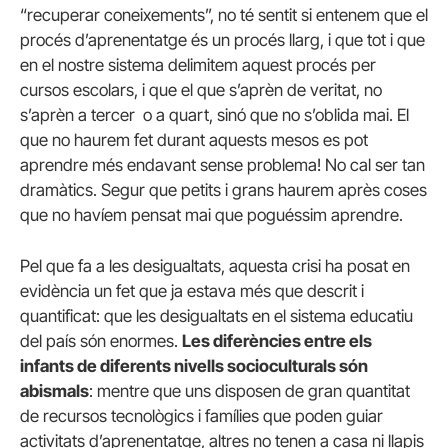
“recuperar coneixements”, no té sentit si entenem que el
procés d’aprenentatge és un procés llarg, i que tot i que
en el nostre sistema delimitem aquest procés per
cursos escolars, i que el que s’aprèn de veritat, no
s’aprèn a tercer o a quart, sinó que no s’oblida mai. El
que no haurem fet durant aquests mesos es pot
aprendre més endavant sense problema! No cal ser tan
dramàtics. Segur que petits i grans haurem après coses
que no havíem pensat mai que poguéssim aprendre.
Pel que fa a les desigualtats, aquesta crisi ha posat en
evidència un fet que ja estava més que descrit i
quantificat: que les desigualtats en el sistema educatiu
del país són enormes.
Les diferències entre els
infants de diferents nivells socioculturals són
abismals
: mentre que uns disposen de gran quantitat
de recursos tecnològics i famílies que poden guiar
activitats d’aprenentatge, altres no tenen a casa ni llapis