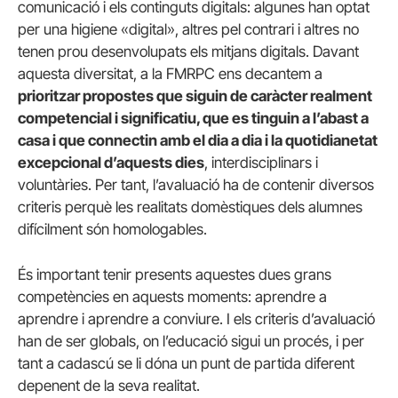
comunicació i els continguts digitals: algunes han optat
per una higiene «digital», altres pel contrari i altres no
tenen prou desenvolupats els mitjans digitals. Davant
aquesta diversitat, a la FMRPC ens decantem a
prioritzar propostes que siguin de caràcter realment
competencial i significatiu, que es tinguin a l’abast a
casa i que connectin amb el dia a dia i la quotidianetat
excepcional d’aquests dies
, interdisciplinars i
voluntàries. Per tant, l’avaluació ha de contenir diversos
criteris perquè les realitats domèstiques dels alumnes
difícilment són homologables.
És important tenir presents aquestes dues grans
competències en aquests moments: aprendre a
aprendre i aprendre a conviure. I els criteris d’avaluació
han de ser globals, on l’educació sigui un procés, i per
tant a cadascú se li dóna un punt de partida diferent
depenent de la seva realitat.