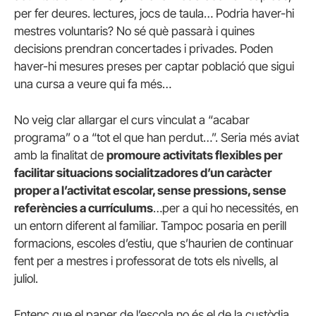
per fer deures. lectures, jocs de taula… Podria haver-hi
mestres voluntaris? No sé què passarà i quines
decisions prendran concertades i privades. Poden
haver-hi mesures preses per captar població que sigui
una cursa a veure qui fa més…
No veig clar allargar el curs vinculat a “acabar
programa” o a “tot el que han perdut…”. Seria més aviat
amb la finalitat de
promoure activitats flexibles per
facilitar situacions socialitzadores d’un caràcter
proper a l’activitat escolar, sense pressions, sense
referències a currículums
…per a qui ho necessités, en
un entorn diferent al familiar. Tampoc posaria en perill
formacions, escoles d’estiu, que s’haurien de continuar
fent per a mestres i professorat de tots els nivells, al
juliol.
Entenc que el paper de l’escola no és el de la custòdia