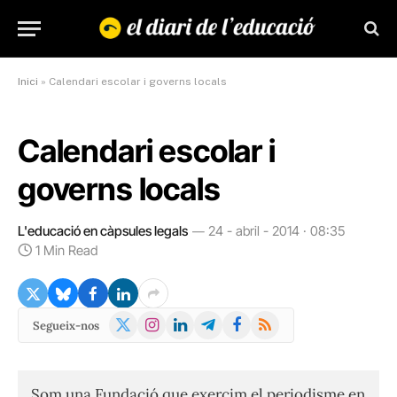
Inici
»
Calendari escolar i governs locals
Calendari escolar i
governs locals
L'educació en càpsules legals
24 - abril - 2014 · 08:35
1 Min Read
X
Instagram
LinkedIn
Telegram
Facebook
RSS
Segueix-nos
(Twitter)
Som una Fundació que exercim el periodisme en