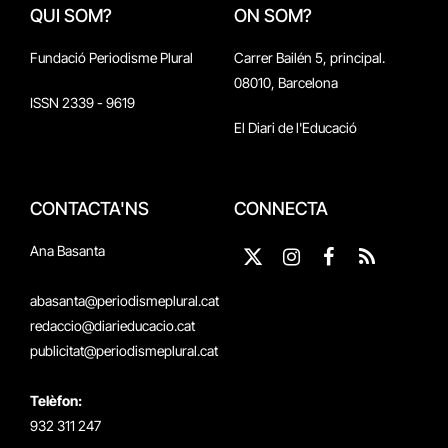
QUI SOM?
ON SOM?
Fundació Periodisme Plural
Carrer Bailén 5, principal.
08010, Barcelona
ISSN 2339 - 9619
El Diari de l'Educació
CONTACTA'NS
CONNECTA
Ana Basanta
X
Instagram
Facebook
RSS
(Twitter)
abasanta@periodismeplural.cat
redaccio@diarieducacio.cat
publicitat@periodismeplural.cat
Telèfon:
932 311 247