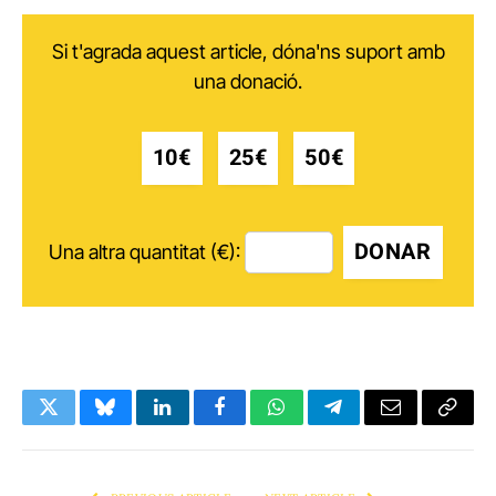
Si t'agrada aquest article, dóna'ns suport amb
una donació.
10€
25€
50€
DONAR
Una altra quantitat (€):
Twitter
Bluesky
LinkedIn
Facebook
WhatsApp
Telegram
Email
Copy
Link