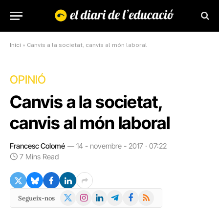
Inici
»
Canvis a la societat, canvis al món laboral
OPINIÓ
Canvis a la societat,
canvis al món laboral
Francesc Colomé
14 - novembre - 2017 · 07:22
7 Mins Read
X
Instagram
LinkedIn
Telegram
Facebook
RSS
Segueix-nos
(Twitter)