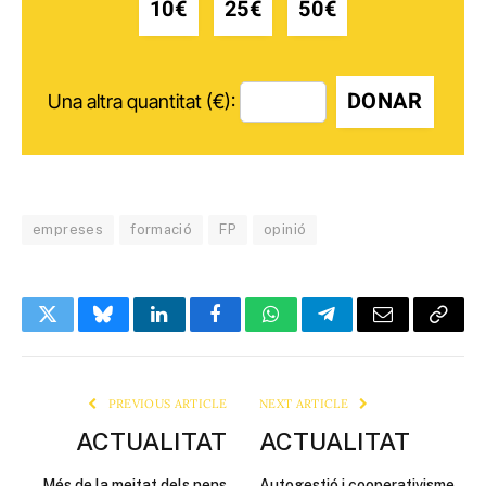
10€
25€
50€
DONAR
Una altra quantitat (€):
empreses
formació
FP
opinió
Twitter
Bluesky
LinkedIn
Facebook
WhatsApp
Telegram
Email
Copy
Link
PREVIOUS ARTICLE
NEXT ARTICLE
ACTUALITAT
ACTUALITAT
Més de la meitat dels nens
Autogestió i cooperativisme,