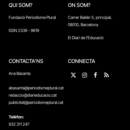
QUI SOM?
ON SOM?
Fundació Periodisme Plural
Carrer Bailén 5, principal.
08010, Barcelona
ISSN 2339 - 9619
El Diari de l'Educació
CONTACTA'NS
CONNECTA
Ana Basanta
X
Instagram
Facebook
RSS
(Twitter)
abasanta@periodismeplural.cat
redaccio@diarieducacio.cat
publicitat@periodismeplural.cat
Telèfon:
932 311 247