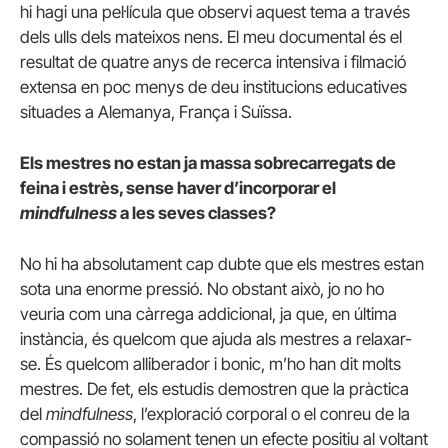
hi hagi una pel·lícula que observi aquest tema a través
dels ulls dels mateixos nens. El meu documental és el
resultat de quatre anys de recerca intensiva i filmació
extensa en poc menys de deu institucions educatives
situades a Alemanya, França i Suïssa.
Els mestres no estan ja massa sobrecarregats de
feina i estrès, sense haver d’incorporar el
mindfulness
a les seves classes?
No hi ha absolutament cap dubte que els mestres estan
sota una enorme pressió. No obstant això, jo no ho
veuria com una càrrega addicional, ja que, en última
instància, és quelcom que ajuda als mestres a relaxar-
se. És quelcom alliberador i bonic, m’ho han dit molts
mestres. De fet, els estudis demostren que la pràctica
del
mindfulness
, l’exploració corporal o el conreu de la
compassió no solament tenen un efecte positiu al voltant