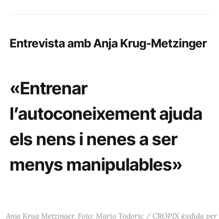
Entrevista amb Anja Krug-Metzinger
«Entrenar
l’autoconeixement ajuda
els nens i nenes a ser
menys manipulables»
Anja Krug Metzinger. Foto: Mario Todoric / CROPIX (cedida per