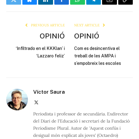
Twitter
Bluesky
LinkedIn
Facebook
WhatsApp
Telegram
Email
Copy
Link
PREVIOUS ARTICLE
NEXT ARTICLE
OPINIÓ
OPINIÓ
‘Infiltrado en el KKKlan’ i
Com es desincentiva el
‘Lazzaro feliz’
treball de les AMPA i
s’empobreix les escoles
Víctor Saura
X
(Twitter)
Periodista i professor de secundària. Exdirector
del Diari de l'Educació i secretari de la Fundació
Periodisme Plural. Autor de 'Aquest confús i
desigual món explicat als joves' (Octaedro)