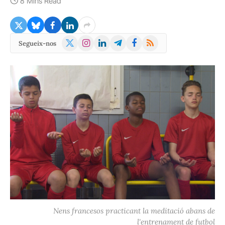
8 Mins Read
X
Instagram
LinkedIn
Telegram
Facebook
RSS
Segueix-nos
(Twitter)
Nens francesos practicant la meditació abans de
l'entrenament de futbol