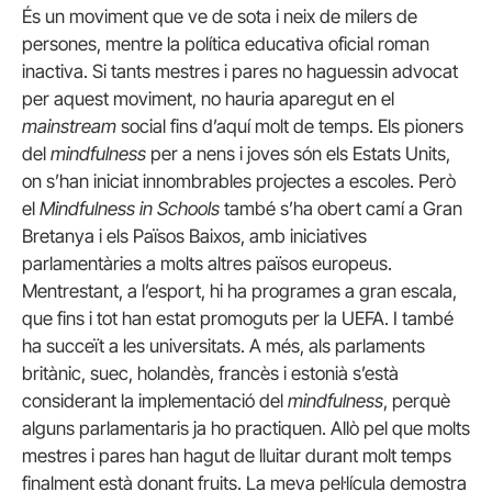
És un moviment que ve de sota i neix de milers de
persones, mentre la política educativa oficial roman
inactiva. Si tants mestres i pares no haguessin advocat
per aquest moviment, no hauria aparegut en el
mainstream
social fins d’aquí molt de temps. Els pioners
del
mindfulness
per a nens i joves són els Estats Units,
on s’han iniciat innombrables projectes a escoles. Però
el
Mindfulness in Schools
també s’ha obert camí a Gran
Bretanya i els Països Baixos, amb iniciatives
parlamentàries a molts altres països europeus.
Mentrestant, a l’esport, hi ha programes a gran escala,
que fins i tot han estat promoguts per la UEFA. I també
ha succeït a les universitats. A més, als parlaments
britànic, suec, holandès, francès i estonià s’està
considerant la implementació del
mindfulness
, perquè
alguns parlamentaris ja ho practiquen. Allò pel que molts
mestres i pares han hagut de lluitar durant molt temps
finalment està donant fruits. La meva pel·lícula demostra