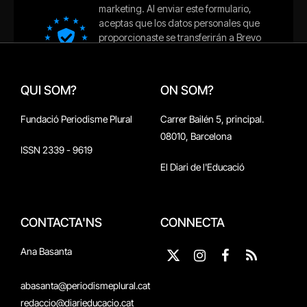
QUI SOM?
ON SOM?
Fundació Periodisme Plural
Carrer Bailén 5, principal.
08010, Barcelona
ISSN 2339 - 9619
El Diari de l'Educació
CONTACTA'NS
CONNECTA
Ana Basanta
X
Instagram
Facebook
RSS
(Twitter)
abasanta@periodismeplural.cat
redaccio@diarieducacio.cat