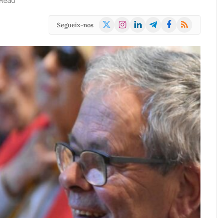
 Read
X
Instagram
LinkedIn
Telegram
Facebook
RSS
Segueix-nos
(Twitter)