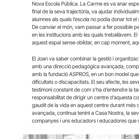
Nova Escola Pública. La Carme es va anar especi
final de la seva trajectòria, va ajudar individualm
alumnes als quals l’escola no podia donar tot el 
De canviar el món, vam passar a fer possible 
en les institucions amb les quals treballàvem. El 
aquest espai sense oblidar, en cap moment, aque
El Joan va saber combinar la gestió i organitza
amb una direcció pedagògica avançada, compar
amb la fundació ASPROS, en un bon model que ve
dificultats o discapacitats. El seu afecte, les se
testimoni constant de com s’ha d’entendre la tas
responsabilitat de dirigir un centre d’aquesta 
gaudit de la vida en aquest centre durant més d
avançada, continua tenint a Casa Nostra, la 
companyes i uns educadors i educadores que con