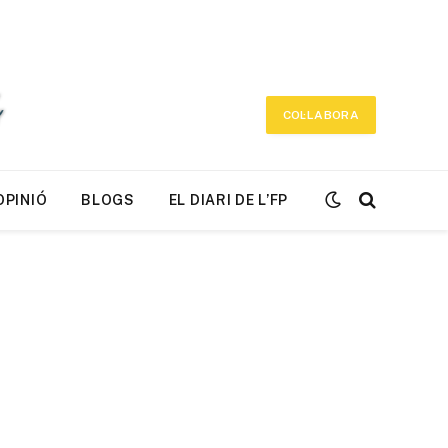
COL·LABORA
OPINIÓ
BLOGS
EL DIARI DE L’FP