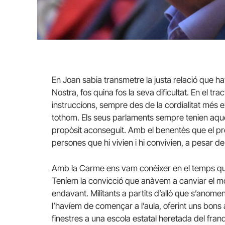
En Joan sabia transmetre la justa relació que h
Nostra, fos quina fos la seva dificultat. En el t
instruccions, sempre des de la cordialitat més
tothom. Els seus parlaments sempre tenien aquel
propòsit aconseguit. Amb el benentès que el propò
persones que hi vivien i hi convivien, a pesar d
Amb la Carme ens vam conèixer en el temps que l
Teníem la convicció que anàvem a canviar el món
endavant. Militants a partits d’allò que s’anom
l’havíem de començar a l’aula, oferint uns bons
finestres a una escola estatal heretada del fra