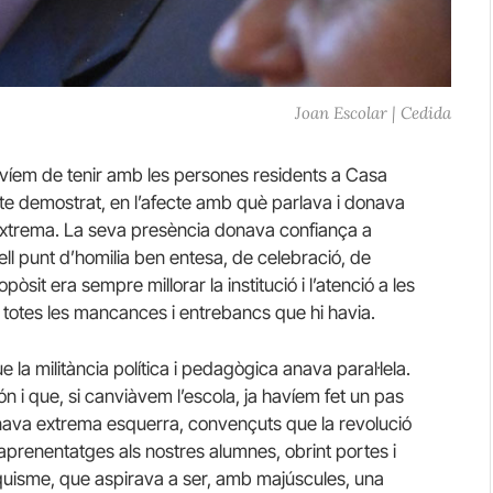
Joan Escolar | Cedida
avíem de tenir amb les persones residents a Casa
racte demostrat, en l’afecte amb què parlava i donava
 extrema. La seva presència donava confiança a
l punt d’homilia ben entesa, de celebració, de
sit era sempre millorar la institució i l’atenció a les
e totes les mancances i entrebancs que hi havia.
a militància política i pedagògica anava paral·lela.
 i que, si canviàvem l’escola, ja havíem fet un pas
enava extrema esquerra, convençuts que la revolució
 aprenentatges als nostres alumnes, obrint portes i
nquisme, que aspirava a ser, amb majúscules, una