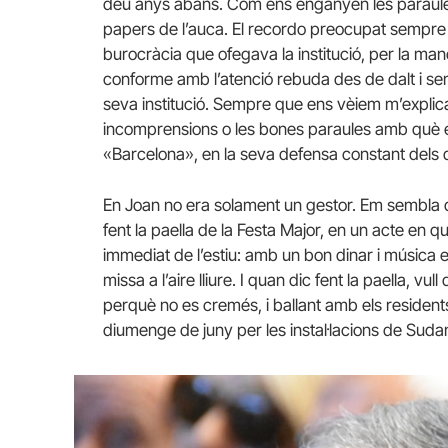
deu anys abans. Com ens enganyen les paraules! 
papers de l’auca. El recordo preocupat sempre 
burocràcia que ofegava la institució, per la ma
conforme amb l’atenció rebuda des de dalt i semp
seva institució. Sempre que ens vèiem m’explic
incomprensions o les bones paraules amb què e
«Barcelona», en la seva defensa constant dels 
En Joan no era solament un gestor. Em sembla q
fent la paella de la Festa Major, en un acte en q
immediat de l’estiu: amb un bon dinar i música 
missa a l’aire lliure. I quan dic fent la paella, vu
perquè no es cremés, i ballant amb els residen
diumenge de juny per les instal·lacions de Sudan