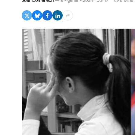
Joan Domènech
9 - gener - 2024 · 06:47
8 Mins