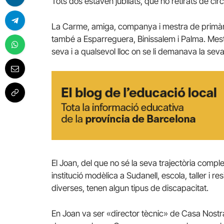
Tots dos estaven jubilats, que no retirats de circ
La Carme, amiga, companya i mestra de primàri
també a Esparreguera, Binissalem i Palma. Mest
seva i a qualsevol lloc on se li demanava la seva
El Joan, del que no sé la seva trajectòria compl
institució modèlica a Sudanell, escola, taller i r
diverses, tenen algun tipus de discapacitat.
En Joan va ser «director tècnic» de Casa Nostra