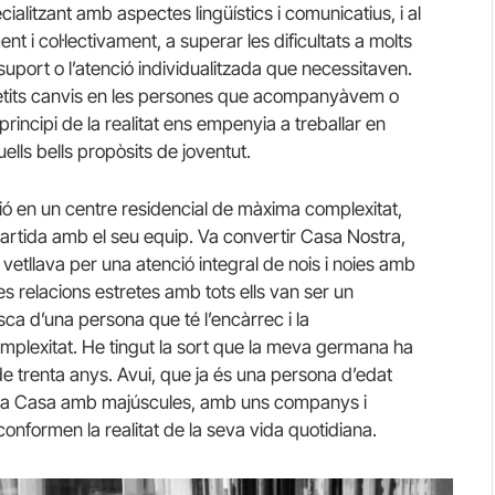
alitzant amb aspectes lingüístics i comunicatius, i al
ent i col·lectivament, a superar les dificultats a molts
suport o l’atenció individualitzada que necessitaven.
petits canvis en les persones que acompanyàvem o
principi de la realitat ens empenyia a treballar en
lls bells propòsits de joventut.
ció en un centre residencial de màxima complexitat,
tida amb el seu equip. Va convertir Casa Nostra,
tllava per una atenció integral de nois i noies amb
ves relacions estretes amb tots ells van ser un
ca d’una persona que té l’encàrrec i la
complexitat. He tingut la sort que la meva germana ha
e trenta anys. Avui, que ja és una persona d’edat
seva Casa amb majúscules, amb uns companys i
formen la realitat de la seva vida quotidiana.