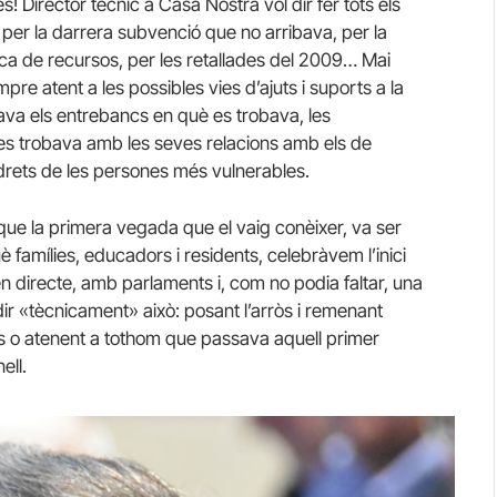
Director tècnic a Casa Nostra vol dir fer tots els
per la darrera subvenció que no arribava, per la
nca de recursos, per les retallades del 2009… Mai
re atent a les possibles vies d’ajuts i suports a la
ava els entrebancs en què es trobava, les
s trobava amb les seves relacions amb els de
drets de les persones més vulnerables.
ue la primera vegada que el vaig conèixer, va ser
uè famílies, educadors i residents, celebràvem l’inici
en directe, amb parlaments i, com no podia faltar, una
ll dir «tècnicament» això: posant l’arròs i remenant
ts o atenent a tothom que passava aquell primer
ell.