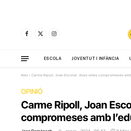
Facebook
X
Instagram
(Twitter)
ESCOLA
JOVENTUT I INFÀNCIA
Inici
»
Carme Ripoll, Joan Escolar: dues vides compromeses amb
OPINIÓ
Carme Ripoll, Joan Esco
compromeses amb l’ed