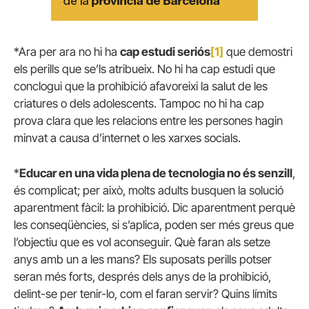
*Ara per ara no hi ha
cap estudi seriós
[1]
que demostri
els perills que se’ls atribueix. No hi ha cap estudi que
conclogui que la prohibició afavoreixi la salut de les
criatures o dels adolescents. Tampoc no hi ha cap
prova clara que les relacions entre les persones hagin
minvat a causa d’internet o les xarxes socials.
*
Educar en una vida plena de tecnologia no és senzill
,
és complicat; per això, molts adults busquen la solució
aparentment fàcil: la prohibició. Dic aparentment perquè
les conseqüències, si s’aplica, poden ser més greus que
l’objectiu que es vol aconseguir. Què faran als setze
anys amb un a les mans? Els suposats perills potser
seran més forts, després dels anys de la prohibició,
delint-se per tenir-lo, com el faran servir? Quins límits