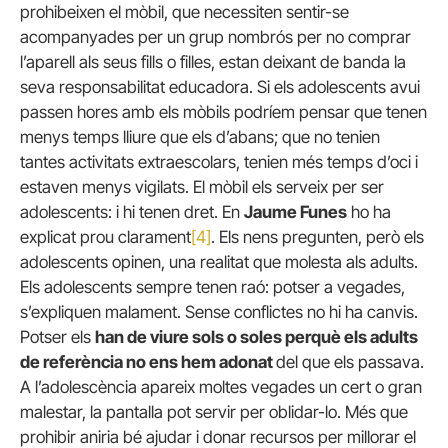
prohibeixen el mòbil, que necessiten sentir-se
acompanyades per un grup nombrós per no comprar
l’aparell als seus fills o filles, estan deixant de banda la
seva responsabilitat educadora. Si els adolescents avui
passen hores amb els mòbils podríem pensar que tenen
menys temps lliure que els d’abans; que no tenien
tantes activitats extraescolars, tenien més temps d’oci i
estaven menys vigilats. El mòbil els serveix per ser
adolescents: i hi tenen dret. En
Jaume Funes
ho ha
explicat prou clarament
[4]
. Els nens pregunten, però els
adolescents opinen, una realitat que molesta als adults.
Els adolescents sempre tenen raó: potser a vegades,
s’expliquen malament. Sense conflictes no hi ha canvis.
Potser els
han de viure sols o soles perquè els adults
de referència no ens hem adonat
del que els passava.
A l’adolescència apareix moltes vegades un cert o gran
malestar, la pantalla pot servir per oblidar-lo. Més que
prohibir aniria bé ajudar i donar recursos per millorar el