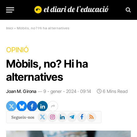
Inici
»
Mòbils, no? Hi ha alternatives
OPINIÓ
Mòbils, no? Hi ha
alternatives
Joan M. Girona
9 - gener - 2024 · 09:14
6 Mins Read
X
Instagram
LinkedIn
Telegram
Facebook
RSS
Segueix-nos
(Twitter)