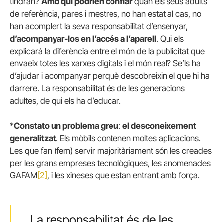
tindran?
Amb qui podrien confiar
quan els seus adults
de referència, pares i mestres, no han estat al cas, no
han acomplert la seva responsabilitat d’ensenyar,
d’acompanyar-los en l’accés a l’aparell
. Qui els
explicarà la diferència entre el món de la publicitat que
envaeix totes les xarxes digitals i el món real? Se’ls ha
d’ajudar i acompanyar perquè descobreixin el que hi ha
darrere. La responsabilitat és de les generacions
adultes, de qui els ha d’educar.
*
Constato un problema greu
:
el desconeixement
generalitzat
. Els mòbils contenen moltes aplicacions.
Les que fan (fem) servir majoritàriament són les creades
per les grans empreses tecnològiques, les anomenades
GAFAM
[2]
, i les xineses que estan entrant amb força.
La responsabilitat és de les