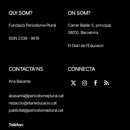
QUI SOM?
ON SOM?
Fundació Periodisme Plural
Carrer Bailén 5, principal.
08010, Barcelona
ISSN 2339 - 9619
El Diari de l'Educació
CONTACTA'NS
CONNECTA
Ana Basanta
X
Instagram
Facebook
RSS
(Twitter)
abasanta@periodismeplural.cat
redaccio@diarieducacio.cat
publicitat@periodismeplural.cat
Telèfon: