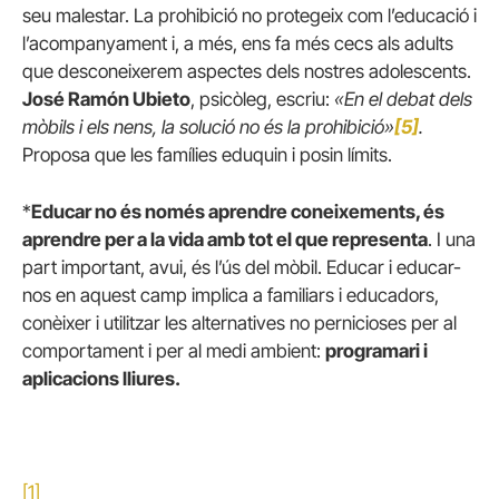
seu malestar. La prohibició no protegeix com l’educació i
l’acompanyament i, a més, ens fa més cecs als adults
que desconeixerem aspectes dels nostres adolescents.
José Ramón Ubieto
, psicòleg, escriu:
«En el debat dels
mòbils i els nens, la solució no és la prohibició»
[5]
.
Proposa que les famílies eduquin i posin límits.
*
Educar no és només aprendre coneixements, és
aprendre per a la vida amb tot el que representa
. I una
part important, avui, és l’ús del mòbil. Educar i educar-
nos en aquest camp implica a familiars i educadors,
conèixer i utilitzar les alternatives no pernicioses per al
comportament i per al medi ambient:
programari i
aplicacions lliures.
[1]