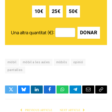
10€
25€
50€
DONAR
Una altra quantitat (€):
mòbil
mòbil a les aules
mòbils
opinió
pantalles
Twitter
Bluesky
LinkedIn
Facebook
WhatsApp
Telegram
Email
Copy
Link
PREVIOUS ARTICLE
NEXT ARTICLE