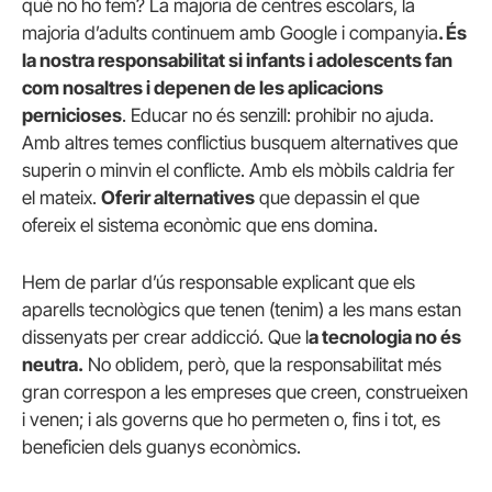
què no ho fem? La majoria de centres escolars, la
majoria d’adults continuem amb Google i companyia
. És
la nostra responsabilitat si infants i adolescents fan
com nosaltres i depenen de les aplicacions
pernicioses
. Educar no és senzill: prohibir no ajuda.
Amb altres temes conflictius busquem alternatives que
superin o minvin el conflicte. Amb els mòbils caldria fer
el mateix.
Oferir alternatives
que depassin el que
ofereix el sistema econòmic que ens domina.
Hem de parlar d’ús responsable explicant que els
aparells tecnològics que tenen (tenim) a les mans estan
dissenyats per crear addicció. Que l
a tecnologia no és
neutra.
No oblidem, però, que la responsabilitat més
gran correspon a les empreses que creen, construeixen
i venen; i als governs que ho permeten o, fins i tot, es
beneficien dels guanys econòmics.