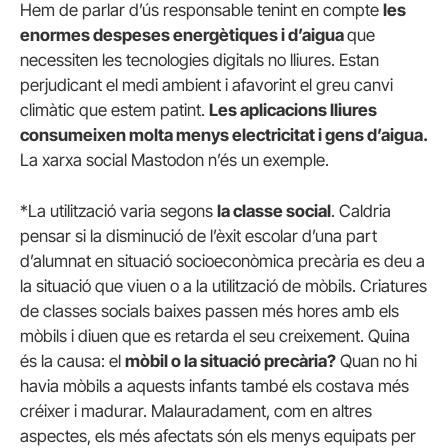
Hem de parlar d’ús responsable tenint en compte
les
enormes despeses energètiques i d’aigua
que
necessiten les tecnologies digitals no lliures. Estan
perjudicant el medi ambient i afavorint el greu canvi
climàtic que estem patint.
Les aplicacions lliures
consumeixen molta menys electricitat i gens d’aigua.
La xarxa social Mastodon n’és un exemple.
*La utilització varia segons
la classe social
. Caldria
pensar si la disminució de l’èxit escolar d’una part
d’alumnat en situació socioeconòmica precària es deu a
la situació que viuen o a la utilització de mòbils. Criatures
de classes socials baixes passen més hores amb els
mòbils i diuen que es retarda el seu creixement. Quina
és la causa: el
mòbil o la situació precària?
Quan no hi
havia mòbils a aquests infants també els costava més
créixer i madurar. Malauradament, com en altres
aspectes, els més afectats són els menys equipats per