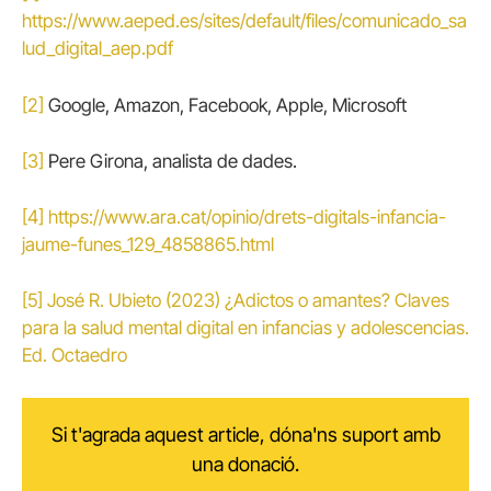
https://www.aeped.es/sites/default/files/comunicado_sa
lud_digital_aep.pdf
[2]
Google, Amazon, Facebook, Apple, Microsoft
[3]
Pere Girona, analista de dades.
[4]
https://www.ara.cat/opinio/drets-digitals-infancia-
jaume-funes_129_4858865.html
[5]
José R. Ubieto (2023) ¿Adictos o amantes? Claves
para la salud mental digital en infancias y adolescencias.
Ed. Octaedro
Si t'agrada aquest article, dóna'ns suport amb
una donació.