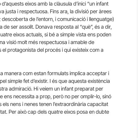
’aquests eixos amb la clàusula d’inici “un infant
 justa i respectuosa. Fins ara, la divisió per àrees
; descoberta de l’entorn, i comunicació i llenguatge)
a de ser assolit. Donava resposta al “què”, és a dir,
atre eixos actuals, si bé a simple vista ens poden
una visió molt més respectuosa i amable de
 el protagonista del procés i qui existeix com a
 La manera com estan formulats implica acceptar i
pel simple fet d’existir. I és que aquesta existència
nostra admiració. Hi veiem un infant preparat per
 que ens necessita a prop, però no per omplir-lo, sinó
 els nens i nenes tenen l’extraordinària capacitat
sitat. Per això cap dels quatre eixos posa en dubte