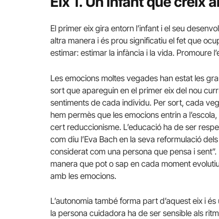
Eix 1. Un infant que creix
El primer eix gira entorn l’infant i el seu desen
altra manera i és prou significatiu el fet que ocu
estimar: estimar la infància i la vida. Promoure l’
Les emocions moltes vegades han estat les gra
sort que apareguin en el primer eix del nou cur
sentiments de cada individu. Per sort, cada veg
hem permès que les emocions entrin a l’escola,
cert reduccionisme. L’educació ha de ser res
com diu l’Eva Bach en la seva reformulació dels d
considerat com una persona que pensa i sent”. L
manera que pot o sap en cada moment evolutiu
amb les emocions.
L’autonomia també forma part d’aquest eix i és
la persona cuidadora ha de ser sensible als ritme