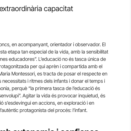
’extraordinària capacitat
doncs, en acompanyant, orientador i observador. El
ta etapa tan especial de la vida, amb la sensibilitat
sones educadores”. L’educació no és tasca única de
a protagonitzada per qui aprèn i compartida amb el
aria Montessori, es tracta de posar el respecte en
ecessitats i ritmes dels infants i donar el temps i
onia, perquè “la primera tasca de l’educació és
esenvolupi”. Agitar la vida és provocar inquietud, és
ió s’esdevingui en accions, en exploració i en
utèntic protagonista del procés: l’infant.