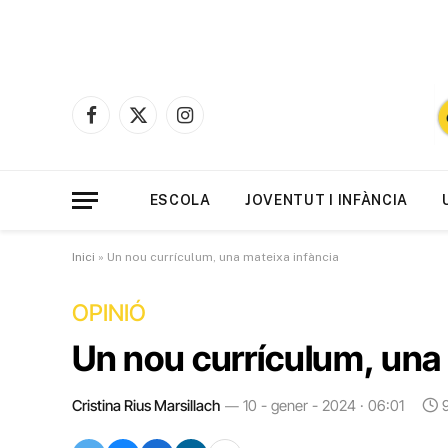
Facebook
X
Instagram
(Twitter)
ESCOLA
JOVENTUT I INFÀNCIA
Inici
»
Un nou currículum, una mateixa infància
OPINIÓ
Un nou currículum, una 
Cristina Rius Marsillach
10 - gener - 2024 · 06:01