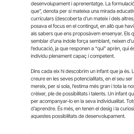
desenvolupament i aprenentatge. La formulació d
que”, denota per si mateixa una mirada educativa
curriculars (descoberta d’un mateix i dels altres
posava el focus en el contingut, en allò que havi
als sabers que ens proposàvem ensenyar. Els qu
semblar d’una índole força semblant, neixen d’
l’educació, ja que responen a “qui” aprèn, qui és
individu plenament capaç i competent.
Dins cada eix hi descobrim un infant que ja és.
creure en les seves potencialitats, en el seu ser 
mereix, per si sola, l’estima més gran i tota la 
créixer, ple de possibilitats i talents. Un infant
per acompanyar-lo en la seva individualitat. Tots
d’aprendre. És més, en tenen el desig i la curio
aquestes possibilitats de desenvolupament.