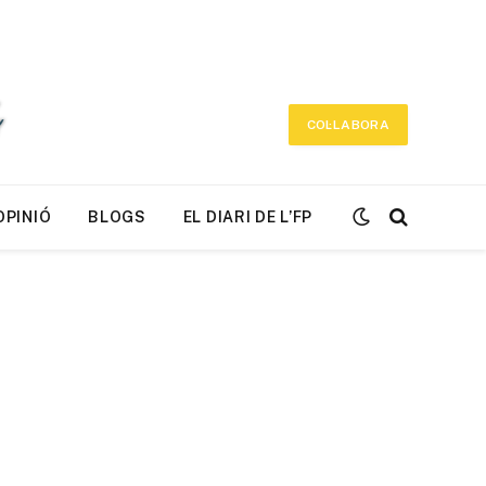
COL·LABORA
OPINIÓ
BLOGS
EL DIARI DE L’FP