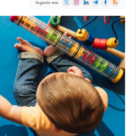
X
Instagram
LinkedIn
Telegram
Facebook
RSS
Segueix-nos
(Twitter)