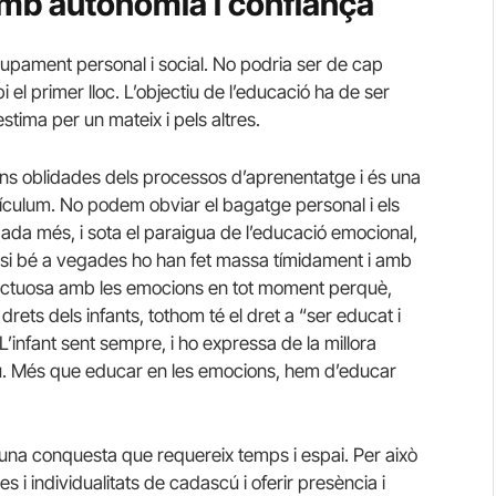
 amb autonomia i confiança
volupament personal i social. No podria ser de cap
pi el primer lloc. L’objectiu de l’educació ha de ser
estima per un mateix i pels altres.
ns oblidades dels processos d’aprenentatge i és una
rículum. No podem obviar el bagatge personal i els
ada més, i sota el paraigua de l’educació emocional,
 si bé a vegades ho han fet massa tímidament i amb
pectuosa amb les emocions en tot moment perquè,
rets dels infants, tothom té el dret a “ser educat i
’infant sent sempre, i ho expressa de la millora
. Més que educar en les emocions, hem d’educar
 una conquesta que requereix temps i espai. Per això
s i individualitats de cadascú i oferir presència i