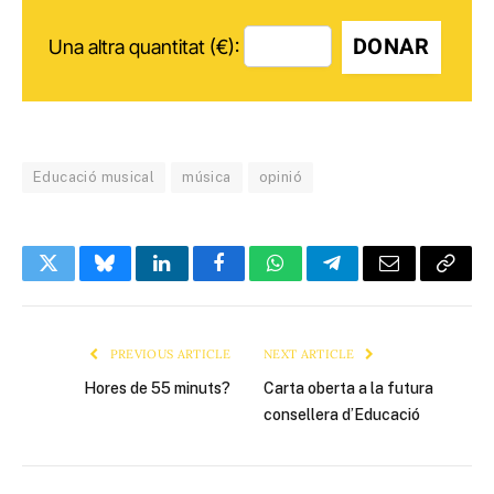
DONAR
Una altra quantitat (€):
Educació musical
música
opinió
Twitter
Bluesky
LinkedIn
Facebook
WhatsApp
Telegram
Email
Copy
Link
PREVIOUS ARTICLE
NEXT ARTICLE
Hores de 55 minuts?
Carta oberta a la futura
consellera d’Educació