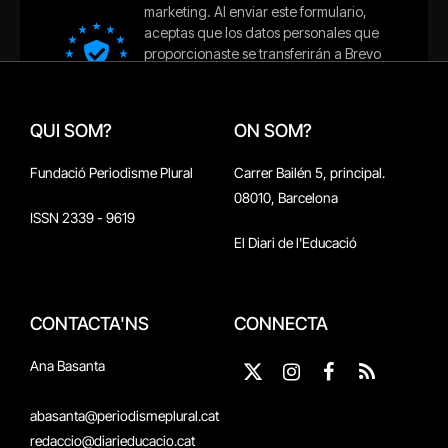
QUI SOM?
ON SOM?
Fundació Periodisme Plural
Carrer Bailén 5, principal.
08010, Barcelona
ISSN 2339 - 9619
El Diari de l'Educació
CONTACTA'NS
CONNECTA
Ana Basanta
X
Instagram
Facebook
RSS
(Twitter)
abasanta@periodismeplural.cat
redaccio@diarieducacio.cat