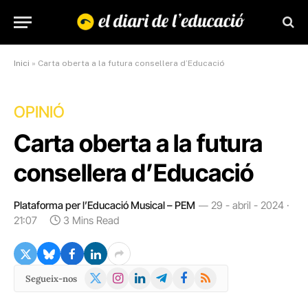
Inici
»
Carta oberta a la futura consellera d’Educació
OPINIÓ
Carta oberta a la futura
consellera d’Educació
Plataforma per l’Educació Musical – PEM
29 - abril - 2024 ·
21:07
3 Mins Read
X
Instagram
LinkedIn
Telegram
Facebook
RSS
Segueix-nos
(Twitter)