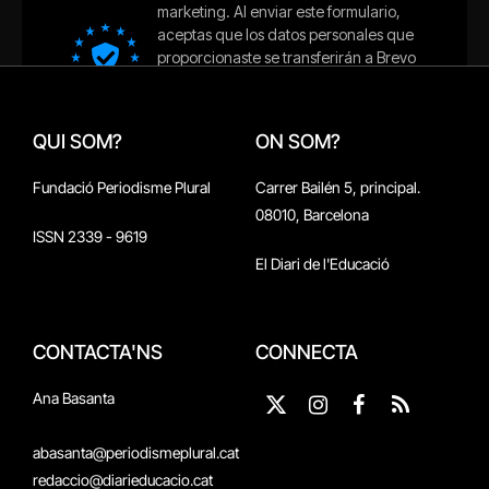
QUI SOM?
ON SOM?
Fundació Periodisme Plural
Carrer Bailén 5, principal.
08010, Barcelona
ISSN 2339 - 9619
El Diari de l'Educació
CONTACTA'NS
CONNECTA
Ana Basanta
X
Instagram
Facebook
RSS
(Twitter)
abasanta@periodismeplural.cat
redaccio@diarieducacio.cat