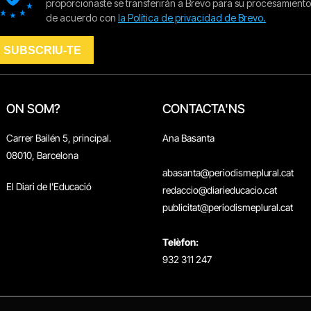
ON SOM?
CONTACTA'NS
Carrer Bailén 5, principal.
Ana Basanta
08010, Barcelona
abasanta@periodismeplural.cat
El Diari de l'Educació
redaccio@diarieducacio.cat
publicitat@periodismeplural.cat
Telèfon:
932 311 247