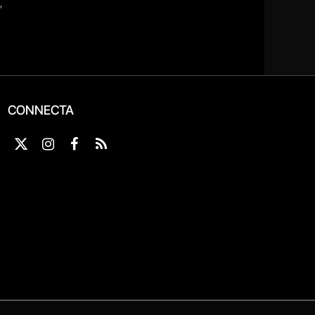
CONNECTA
X
Instagram
Facebook
RSS
(Twitter)