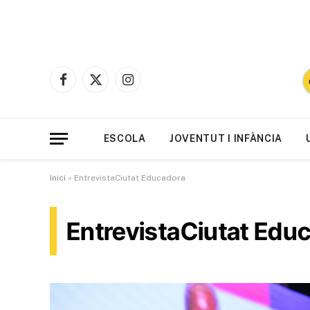
Facebook
X
Instagram
(Twitter)
ESCOLA
JOVENTUT I INFÀNCIA
Inici
»
EntrevistaCiutat Educadora
EntrevistaCiutat Edu