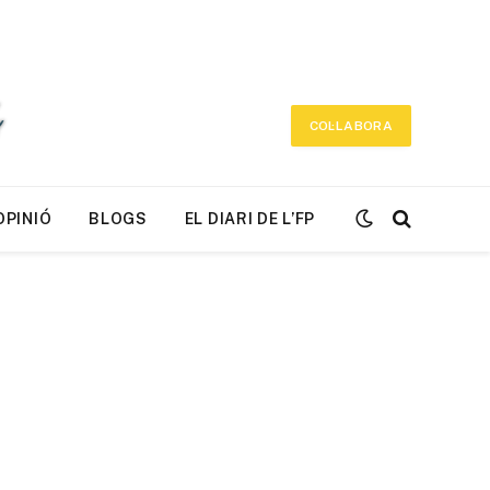
COL·LABORA
OPINIÓ
BLOGS
EL DIARI DE L’FP