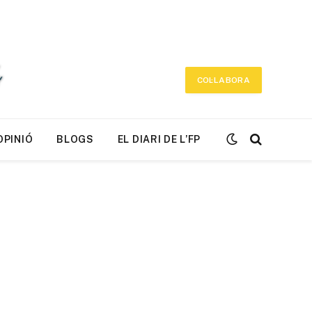
COL·LABORA
OPINIÓ
BLOGS
EL DIARI DE L’FP