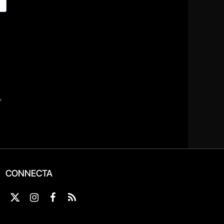
CONNECTA
X
Instagram
Facebook
RSS
(Twitter)