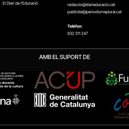
El Diari de l'Educació
redaccio@diarieducacio.cat
publicitat@periodismeplural.cat
Telèfon:
932 311 247
AMB EL SUPORT DE