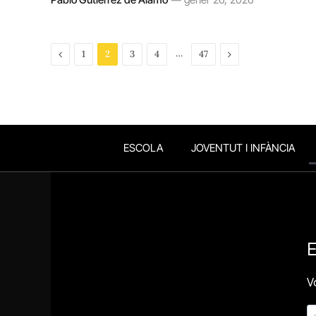
Previous
…
Next
1
2
3
4
47
ESCOLA
JOVENTUT I INFÀNCIA