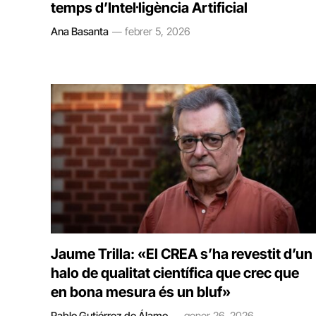
temps d’Intel·ligència Artificial
Ana Basanta
febrer 5, 2026
Jaume Trilla: «El CREA s’ha revestit d’un
halo de qualitat científica que crec que
en bona mesura és un bluf»
Pablo Gutiérrez de Álamo
gener 26, 2026