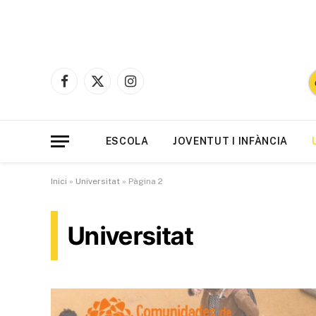
Facebook
X
Instagram
(Twitter)
ESCOLA
JOVENTUT I INFÀNCIA
Inici
»
Universitat
»
Pàgina 2
Universitat