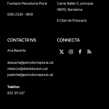
Fundació Periodisme Plural
Carrer Bailén 5, principal.
08010, Barcelona
ISSN 2339 - 9619
El Diari de l'Educació
CONTACTA'NS
CONNECTA
Ana Basanta
X
Instagram
Facebook
RSS
(Twitter)
abasanta@periodismeplural.cat
redaccio@diarieducacio.cat
publicitat@periodismeplural.cat
Telèfon:
932 311 247