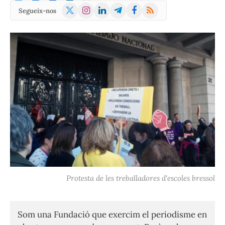
X
Instagram
LinkedIn
Telegram
Facebook
RSS
Segueix-nos
(Twitter)
Protesta de les treballadores d'escoles bressol
Som una Fundació que exercim el periodisme en