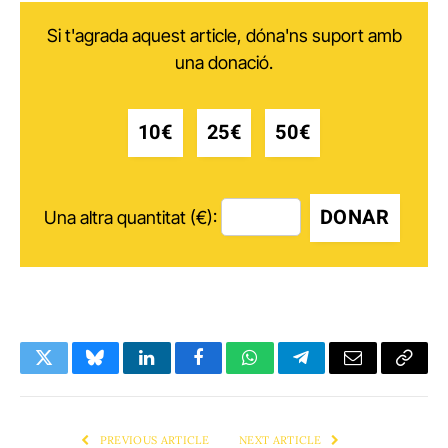
Si t'agrada aquest article, dóna'ns suport amb
una donació.
10€
25€
50€
DONAR
Una altra quantitat (€):
Twitter
Bluesky
LinkedIn
Facebook
WhatsApp
Telegram
Email
Copy
Link
PREVIOUS ARTICLE
NEXT ARTICLE