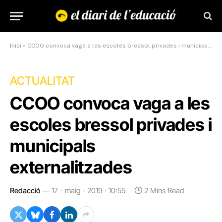
Inici
»
CCOO convoca vaga a les escoles bressol privades i municipals externalitzades
ACTUALITAT
CCOO convoca vaga a les
escoles bressol privades i
municipals
externalitzades
Redacció
17 - maig - 2019 · 10:55
2 Mins Read