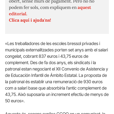
obert, sense murs de pagament. Però no ho
podem fer sols, com expliquem en
aquest
editorial.
Clica aquí i ajuda'ns!
«Les treballadores de les escoles bressol privades i
municipals externalitzades porten set anys amb el salari
congelat, cobrant 837 euros i 43,75 euros de
complement. Des de fa dos anys, els sindicats i la
patronal estan negociant el XII Convenio de Asistencia y
de Educación Infantil de Ámbito Estatal. La proposta de
la patronal és establir una remuneració de 930 euros
com a salari base que absorbiria l’antic complement de
43,75. Això suposaria un increment efectiu de menys de
50 euros».
Aquesta és, segons explica CCOO en un comunicat, la