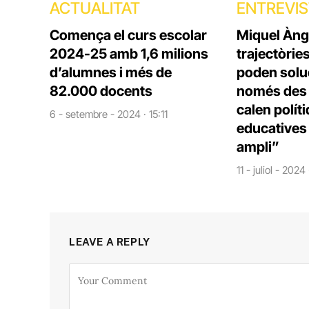
ACTUALITAT
ENTREVI
Comença el curs escolar
Miquel Àng
2024-25 amb 1,6 milions
trajectòrie
d’alumnes i més de
poden solu
82.000 docents
només des d
calen polít
6 - setembre - 2024 · 15:11
educatives 
ampli”
11 - juliol - 2024
LEAVE A REPLY