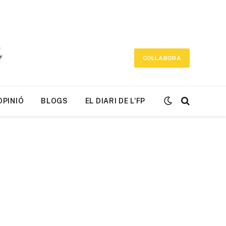
COL·LABORA
OPINIÓ
BLOGS
EL DIARI DE L’FP