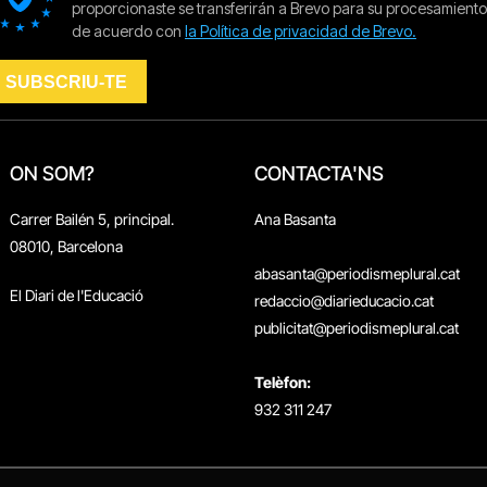
ON SOM?
CONTACTA'NS
Carrer Bailén 5, principal.
Ana Basanta
08010, Barcelona
abasanta@periodismeplural.cat
El Diari de l'Educació
redaccio@diarieducacio.cat
publicitat@periodismeplural.cat
Telèfon:
932 311 247