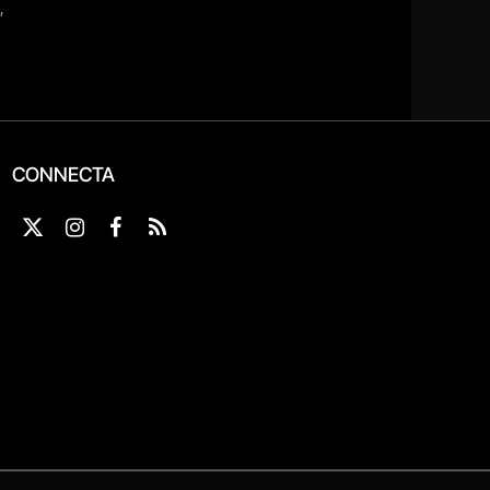
CONNECTA
X
Instagram
Facebook
RSS
(Twitter)