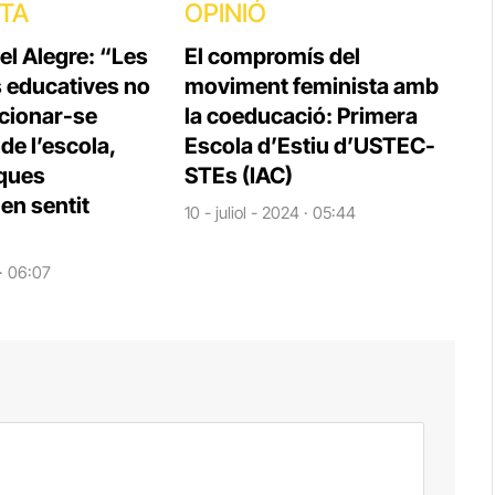
STA
OPINIÓ
el Alegre: “Les
El compromís del
s educatives no
moviment feminista amb
cionar-se
la coeducació: Primera
e l’escola,
Escola d’Estiu d’USTEC-
iques
STEs (IAC)
en sentit
10 - juliol - 2024 · 05:44
 · 06:07