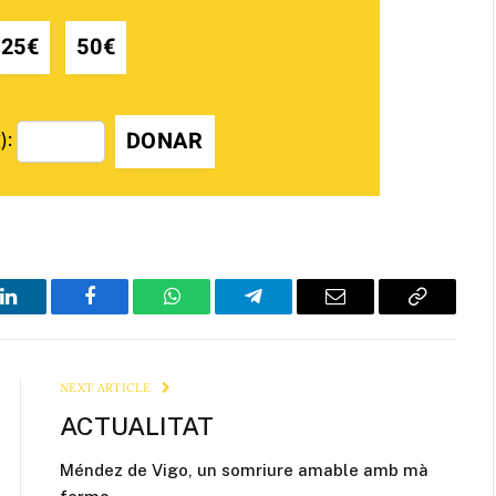
25€
50€
DONAR
):
LinkedIn
Facebook
WhatsApp
Telegram
Email
Copy
Link
NEXT ARTICLE
ACTUALITAT
Méndez de Vigo, un somriure amable amb mà