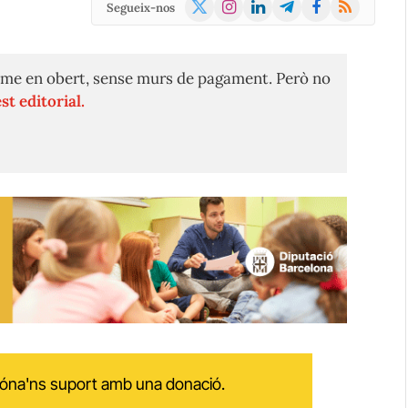
X
Instagram
LinkedIn
Telegram
Facebook
RSS
Segueix-nos
(Twitter)
me en obert, sense murs de pagament. Però no
st editorial.
 dóna'ns suport amb una donació.