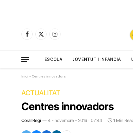
Facebook
X
Instagram
(Twitter)
ESCOLA
JOVENTUT I INFÀNCIA
Inici
»
Centres innovadors
ACTUALITAT
Centres innovadors
Coral Regí
4 - novembre - 2016 · 07:44
1 Min Rea