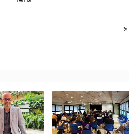
ferma
X
(Twitte