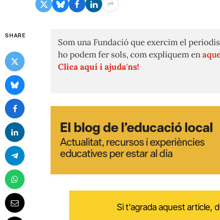
SHARE
Som una Fundació que exercim el periodis
ho podem fer sols, com expliquem en
aque
Clica aquí i ajuda'ns!
Si t'agrada aquest article,