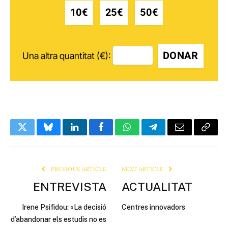
10€
25€
50€
DONAR
Una altra quantitat (€):
Twitter
Bluesky
LinkedIn
Facebook
WhatsApp
Telegram
Email
Copy
Link
PREVIOUS ARTICLE
NEXT ARTICLE
ENTREVISTA
ACTUALITAT
Irene Psifidou: «La decisió
Centres innovadors
d’abandonar els estudis no es