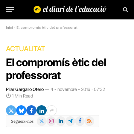
Inici
»
El compromís ètic del professorat
ACTUALITAT
El compromís ètic del
professorat
Pilar Gargallo Otero
4 - novembre - 2016 · 07:32
1 Min Read
X
Instagram
LinkedIn
Telegram
Facebook
RSS
Segueix-nos
(Twitter)