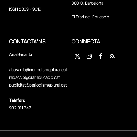
08010, Barcelona
ISSN 2339 - 9619
El Diari de l'Educació
CONTACTA'NS
CONNECTA
Ana Basanta
X
Instagram
Facebook
RSS
(Twitter)
abasanta@periodismeplural.cat
redaccio@diarieducacio.cat
publicitat@periodismeplural.cat
Telèfon:
932 311 247