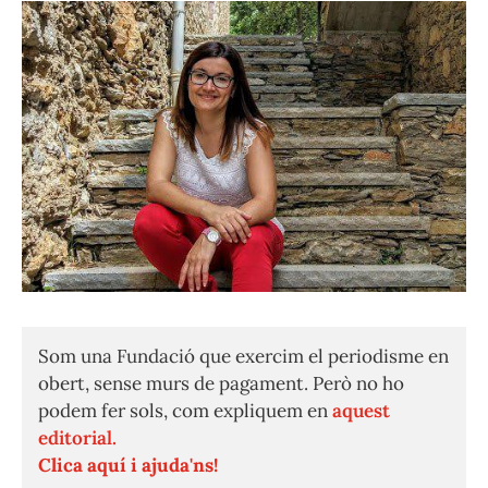
Som una Fundació que exercim el periodisme en
obert, sense murs de pagament. Però no ho
podem fer sols, com expliquem en
aquest
editorial.
Clica aquí i ajuda'ns!