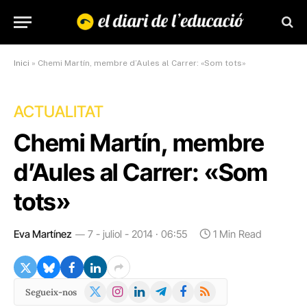
Inici
»
Chemi Martín, membre d’Aules al Carrer: «Som tots»
ACTUALITAT
Chemi Martín, membre
d’Aules al Carrer: «Som
tots»
Eva Martínez
7 - juliol - 2014 · 06:55
1 Min Read
X
Instagram
LinkedIn
Telegram
Facebook
RSS
Segueix-nos
(Twitter)