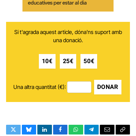
Si t'agrada aquest article, dóna'ns suport amb
una donació.
10€
25€
50€
DONAR
Una altra quantitat (€):
Twitter
Bluesky
LinkedIn
Facebook
WhatsApp
Telegram
Email
Copy