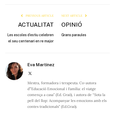
Link
PREVIOUS ARTICLE
NEXT ARTICLE
ACTUALITAT
OPINIÓ
Les escoles d’estiu celebren
Grans paraules
el seu centenari en re major
Eva Martínez
X
(Twitter)
Mestra, formadora i terapeuta. Co-autora
d’”Educació Emocional i Família: el viatge
comença a casa” (Ed. Graó), i autora de “Sota la
pell del llop: Acompanyar les emocions amb els
contes tradicionals” (Ed.Graó).