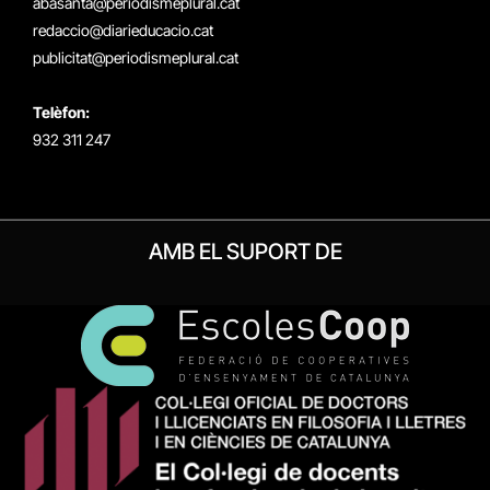
abasanta@periodismeplural.cat
redaccio@diarieducacio.cat
publicitat@periodismeplural.cat
Telèfon:
932 311 247
AMB EL SUPORT DE