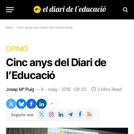
Inici
»
Cinc anys del Diari de l’Educació
OPINIÓ
Cinc anys del Diari de
l’Educació
Josep Mª Puig
8 - maig - 2019 · 08:32
3 Mins Read
X
Instagram
LinkedIn
Telegram
Facebook
RSS
Segueix-nos
(Twitter)