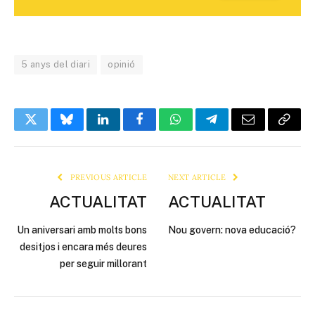
5 anys del diari
opinió
Twitter
Bluesky
LinkedIn
Facebook
WhatsApp
Telegram
Email
Copy
Link
PREVIOUS ARTICLE
NEXT ARTICLE
ACTUALITAT
ACTUALITAT
Un aniversari amb molts bons
Nou govern: nova educació?
desitjos i encara més deures
per seguir millorant