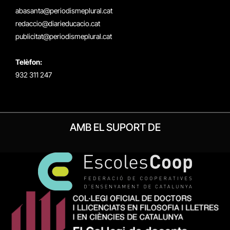
(Twitter)
abasanta@periodismeplural.cat
redaccio@diarieducacio.cat
publicitat@periodismeplural.cat
Telèfon:
932 311 247
AMB EL SUPORT DE