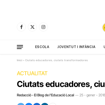
Facebook
X
Instagram
(Twitter)
ESCOLA
JOVENTUT I INFÀNCIA
Inici
»
Ciutats educadores, ciutats transformadores
ACTUALITAT
Ciutats educadores, ci
Redacció - El Blog de l'Educació Local
25 - gener - 2018