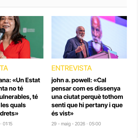
STA
ENTREVISTA
ana: «Un Estat
john a. powell: «Cal
ta no té
pensar com es dissenya
lnerables, té
una ciutat perquè tothom
les quals
senti que hi pertany i que
 drets»
és vist»
· 01:15
29 - maig - 2026 · 05:00