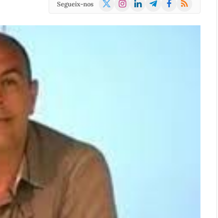
X
Instagram
LinkedIn
Telegram
Facebook
RSS
Segueix-nos
(Twitter)