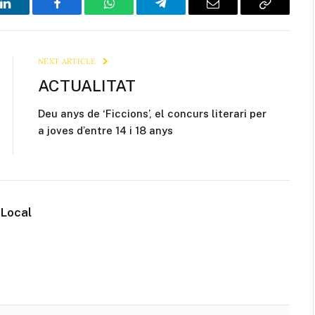
LinkedIn
Facebook
WhatsApp
Telegram
Email
Copy
Link
NEXT ARTICLE
ACTUALITAT
Deu anys de ‘Ficcions’, el concurs literari per
a joves d’entre 14 i 18 anys
 Local