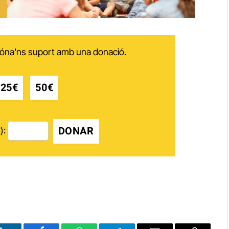
 dóna'ns suport amb una donació.
25€
50€
DONAR
):