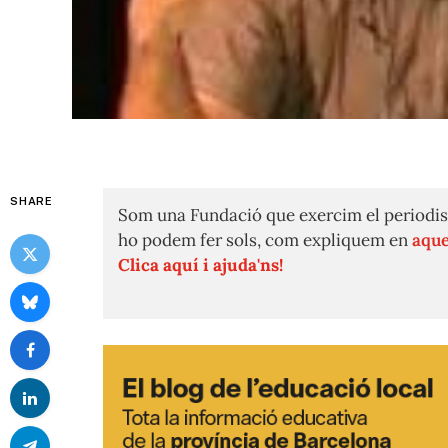
SHARE
Som una Fundació que exercim el periodis
ho podem fer sols, com expliquem en
aque
Clica aquí i ajuda'ns!