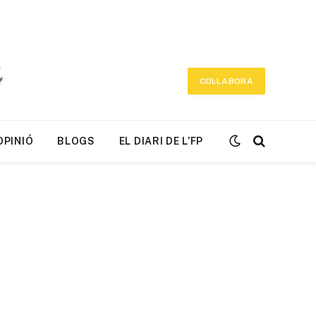
COL·LABORA
OPINIÓ
BLOGS
EL DIARI DE L’FP