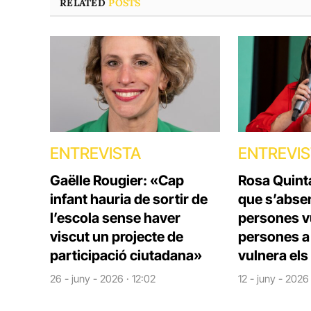
RELATED
POSTS
ENTREVISTA
ENTREVI
Gaëlle Rougier: «Cap
Rosa Quint
infant hauria de sortir de
que s’absen
l’escola sense haver
persones vu
viscut un projecte de
persones a 
participació ciutadana»
vulnera els
26 - juny - 2026 · 12:02
12 - juny - 2026 