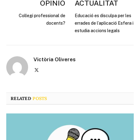
OPINIÓ
ACTUALITAT
Col·legi professional de
Educació es disculpa per les
docents?
errades de l’aplicació Esfera i
estudia accions legals
Victòria Oliveres
X
(Twitter)
RELATED
POSTS