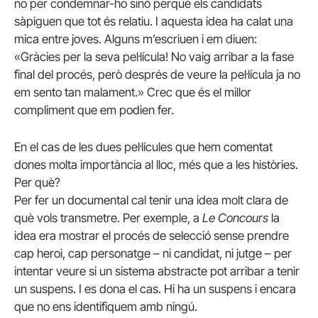
no per condemnar-ho sinó perquè els candidats
sàpiguen que tot és relatiu. I aquesta idea ha calat una
mica entre joves. Alguns m’escriuen i em diuen:
«Gràcies per la seva pel·lícula! No vaig arribar a la fase
final del procés, però després de veure la pel·lícula ja no
em sento tan malament.» Crec que és el millor
compliment que em podien fer.
En el cas de les dues pel·lícules que hem comentat
dones molta importància al lloc, més que a les històries.
Per què?
Per fer un documental cal tenir una idea molt clara de
què vols transmetre. Per exemple, a
Le Concours
la
idea era mostrar el procés de selecció sense prendre
cap heroi, cap personatge – ni candidat, ni jutge – per
intentar veure si un sistema abstracte pot arribar a tenir
un suspens. I es dona el cas. Hi ha un suspens i encara
que no ens identifiquem amb ningú.