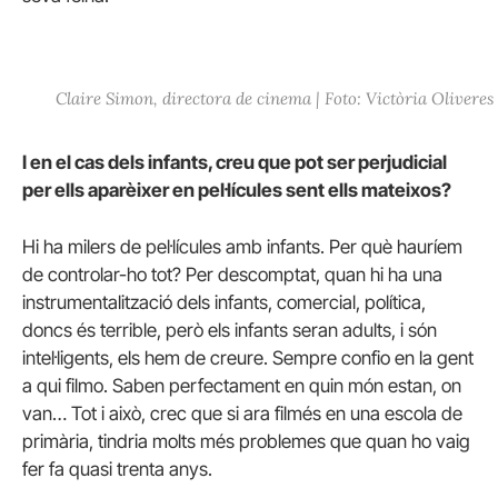
Claire Simon, directora de cinema | Foto: Victòria Oliveres
I en el cas dels infants, creu que pot ser perjudicial
per ells aparèixer en pel·lícules sent ells mateixos?
Hi ha milers de pel·lícules amb infants. Per què hauríem
de controlar-ho tot? Per descomptat, quan hi ha una
instrumentalització dels infants, comercial, política,
doncs és terrible, però els infants seran adults, i són
intel·ligents, els hem de creure. Sempre confio en la gent
a qui filmo. Saben perfectament en quin món estan, on
van… Tot i això, crec que si ara filmés en una escola de
primària, tindria molts més problemes que quan ho vaig
fer fa quasi trenta anys.