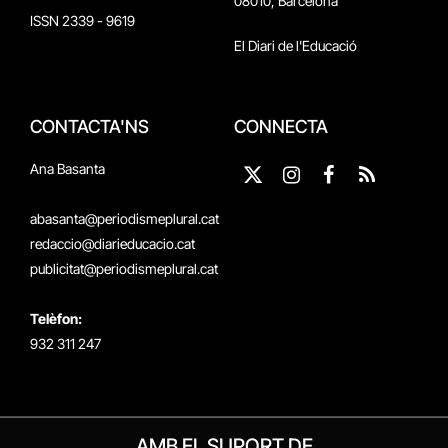
08010, Barcelona
ISSN 2339 - 9619
El Diari de l'Educació
CONTACTA'NS
CONNECTA
Ana Basanta
X
Instagram
Facebook
RSS
(Twitter)
abasanta@periodismeplural.cat
redaccio@diarieducacio.cat
publicitat@periodismeplural.cat
Telèfon:
932 311 247
AMB EL SUPORT DE