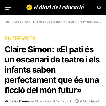
Inici
»
Claire Simon: “El pati és un escenari de teatre i els infants saben perfectament que és una ficció del món futur”
ENTREVISTA
Claire Simon: «El pati és
un escenari de teatre i els
infants saben
perfectament que és una
ficció del món futur»
Victòria Oliveres
20 - juny - 2019 · 23:01
9 Mins Read