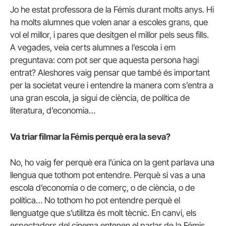
Jo he estat professora de la Fémis durant molts anys. Hi
ha molts alumnes que volen anar a escoles grans, que
vol el millor, i pares que desitgen el millor pels seus fills.
A vegades, veia certs alumnes a l’escola i em
preguntava: com pot ser que aquesta persona hagi
entrat? Aleshores vaig pensar que també és important
per la societat veure i entendre la manera com s’entra a
una gran escola, ja sigui de ciència, de política de
literatura, d’economia…
Va triar filmar la Fémis perquè era la seva?
No, ho vaig fer perquè era l’única on la gent parlava una
llengua que tothom pot entendre. Perquè si vas a una
escola d’economia o de comerç, o de ciència, o de
política… No tothom ho pot entendre perquè el
llenguatge que s’utilitza és molt tècnic. En canvi, els
espectadors del cinema entenen el parlar de la Fémis.