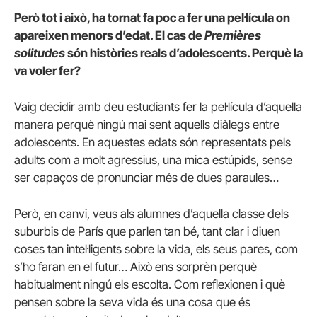
Però tot i això, ha tornat fa poc a fer una pel·lícula on
apareixen menors d’edat. El cas de
Premières
solitudes
són històries reals d’adolescents. Perquè la
va voler fer?
Vaig decidir amb deu estudiants fer la pel·lícula d’aquella
manera perquè ningú mai sent aquells diàlegs entre
adolescents. En aquestes edats són representats pels
adults com a molt agressius, una mica estúpids, sense
ser capaços de pronunciar més de dues paraules…
Però, en canvi, veus als alumnes d’aquella classe dels
suburbis de París que parlen tan bé, tant clar i diuen
coses tan intel·ligents sobre la vida, els seus pares, com
s’ho faran en el futur… Això ens sorprèn perquè
habitualment ningú els escolta. Com reflexionen i què
pensen sobre la seva vida és una cosa que és