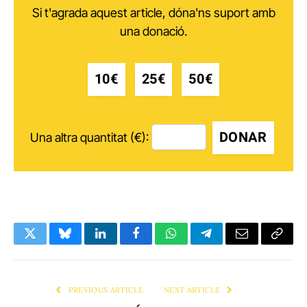
Si t'agrada aquest article, dóna'ns suport amb
una donació.
10€
25€
50€
DONAR
Una altra quantitat (€):
Twitter
Bluesky
LinkedIn
Facebook
WhatsApp
Telegram
Email
Copy
Link
PREVIOUS ARTICLE
NEXT ARTICLE