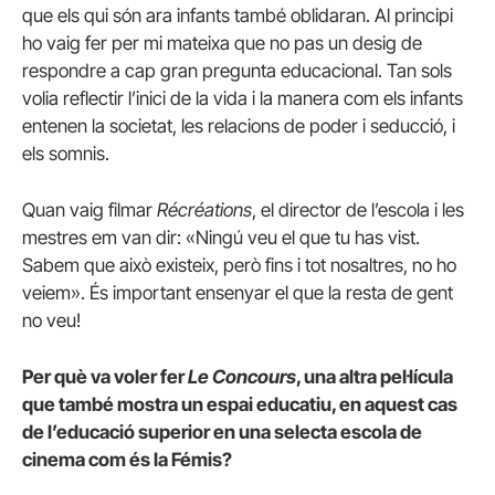
que els qui són ara infants també oblidaran. Al principi
ho vaig fer per mi mateixa que no pas un desig de
respondre a cap gran pregunta educacional. Tan sols
volia reflectir l’inici de la vida i la manera com els infants
entenen la societat, les relacions de poder i seducció, i
els somnis.
Quan vaig filmar
Récréations
, el director de l’escola i les
mestres em van dir: «Ningú veu el que tu has vist.
Sabem que això existeix, però fins i tot nosaltres, no ho
veiem». És important ensenyar el que la resta de gent
no veu!
Per què va voler fer
Le Concours
, una altra pel·lícula
que també mostra un espai educatiu, en aquest cas
de l’educació superior en una selecta escola de
cinema com és la Fémis?