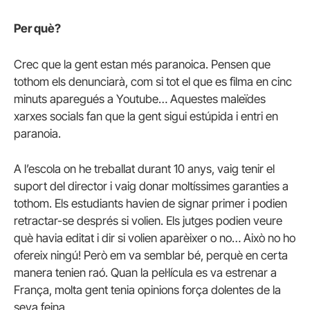
Per què?
Crec que la gent estan més paranoica. Pensen que
tothom els denunciarà, com si tot el que es filma en cinc
minuts aparegués a Youtube… Aquestes maleïdes
xarxes socials fan que la gent sigui estúpida i entri en
paranoia.
A l’escola on he treballat durant 10 anys, vaig tenir el
suport del director i vaig donar moltíssimes garanties a
tothom. Els estudiants havien de signar primer i podien
retractar-se després si volien. Els jutges podien veure
què havia editat i dir si volien aparèixer o no… Això no ho
ofereix ningú! Però em va semblar bé, perquè en certa
manera tenien raó. Quan la pel·lícula es va estrenar a
França, molta gent tenia opinions força dolentes de la
seva feina.