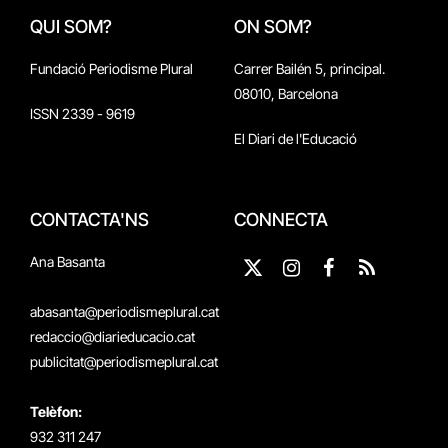
QUI SOM?
ON SOM?
Fundació Periodisme Plural
Carrer Bailén 5, principal.
08010, Barcelona
ISSN 2339 - 9619
El Diari de l'Educació
CONTACTA'NS
CONNECTA
Ana Basanta
X
Instagram
Facebook
RSS
(Twitter)
abasanta@periodismeplural.cat
redaccio@diarieducacio.cat
publicitat@periodismeplural.cat
Telèfon:
932 311 247