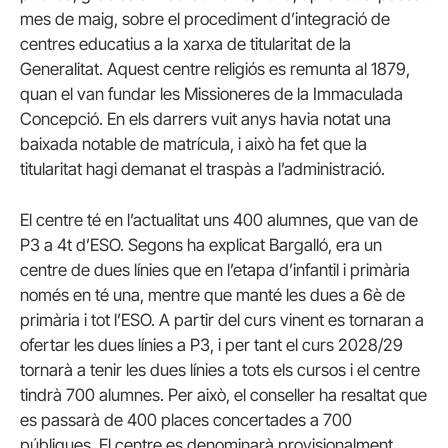
mes de maig, sobre el procediment d’integració de
centres educatius a la xarxa de titularitat de la
Generalitat. Aquest centre religiós es remunta al 1879,
quan el van fundar les Missioneres de la Immaculada
Concepció. En els darrers vuit anys havia notat una
baixada notable de matrícula, i això ha fet que la
titularitat hagi demanat el traspàs a l’administració.
El centre té en l’actualitat uns 400 alumnes, que van de
P3 a 4t d’ESO. Segons ha explicat Bargalló, era un
centre de dues línies que en l’etapa d’infantil i primària
només en té una, mentre que manté les dues a 6è de
primària i tot l’ESO. A partir del curs vinent es tornaran a
ofertar les dues línies a P3, i per tant el curs 2028/29
tornarà a tenir les dues línies a tots els cursos i el centre
tindrà 700 alumnes. Per això, el conseller ha resaltat que
es passarà de 400 places concertades a 700
públiques. El centre es denominarà provisionalment