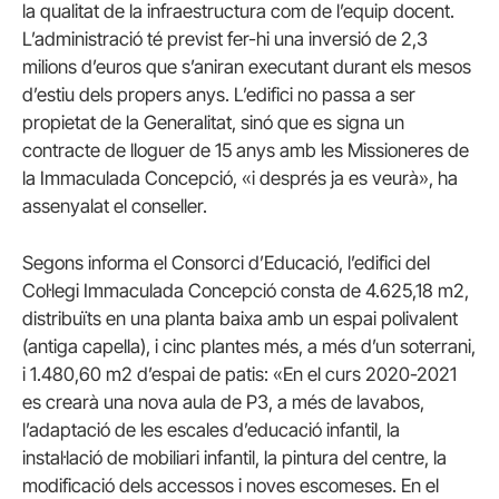
la qualitat de la infraestructura com de l’equip docent.
L’administració té previst fer-hi una inversió de 2,3
milions d’euros que s’aniran executant durant els mesos
d’estiu dels propers anys. L’edifici no passa a ser
propietat de la Generalitat, sinó que es signa un
contracte de lloguer de 15 anys amb les Missioneres de
la Immaculada Concepció, «i després ja es veurà», ha
assenyalat el conseller.
Segons informa el Consorci d’Educació, l’edifici del
Col·legi Immaculada Concepció consta de 4.625,18 m2,
distribuïts en una planta baixa amb un espai polivalent
(antiga capella), i cinc plantes més, a més d’un soterrani,
i 1.480,60 m2 d’espai de patis: «En el curs 2020-2021
es crearà una nova aula de P3, a més de lavabos,
l’adaptació de les escales d’educació infantil, la
instal·lació de mobiliari infantil, la pintura del centre, la
modificació dels accessos i noves escomeses. En el