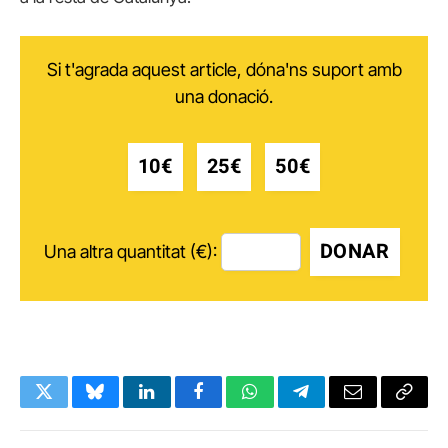
Si t'agrada aquest article, dóna'ns suport amb
una donació.
10€
25€
50€
DONAR
Una altra quantitat (€):
Twitter
Bluesky
LinkedIn
Facebook
WhatsApp
Telegram
Email
Copy
Link