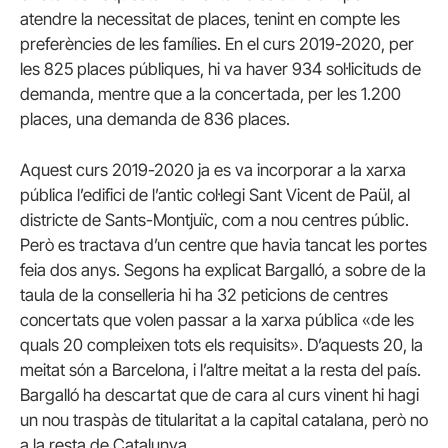
atendre la necessitat de places, tenint en compte les
preferències de les famílies. En el curs 2019-2020, per
les 825 places públiques, hi va haver 934 sol·licituds de
demanda, mentre que a la concertada, per les 1.200
places, una demanda de 836 places.
Aquest curs 2019-2020 ja es va incorporar a la xarxa
pública l’edifici de l’antic col·legi Sant Vicent de Paül, al
districte de Sants-Montjuïc, com a nou centres públic.
Però es tractava d’un centre que havia tancat les portes
feia dos anys. Segons ha explicat Bargalló, a sobre de la
taula de la conselleria hi ha 32 peticions de centres
concertats que volen passar a la xarxa pública «de les
quals 20 compleixen tots els requisits». D’aquests 20, la
meitat són a Barcelona, i l’altre meitat a la resta del país.
Bargalló ha descartat que de cara al curs vinent hi hagi
un nou traspàs de titularitat a la capital catalana, però no
a la resta de Catalunya.