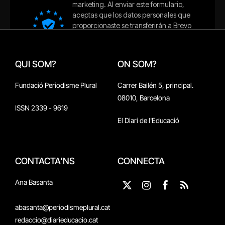
QUI SOM?
ON SOM?
Fundació Periodisme Plural
Carrer Bailén 5, principal.
08010, Barcelona
ISSN 2339 - 9619
El Diari de l'Educació
CONTACTA'NS
CONNECTA
Ana Basanta
X
Instagram
Facebook
RSS
(Twitter)
abasanta@periodismeplural.cat
redaccio@diarieducacio.cat