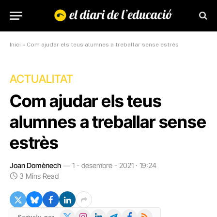
Inici
»
Com ajudar els teus alumnes a treballar sense estrès
ACTUALITAT
Com ajudar els teus
alumnes a treballar sense
estrès
Joan Domènech
1 - desembre - 2021 · 19:24
3 Mins Read
X
Instagram
LinkedIn
Telegram
Facebook
RSS