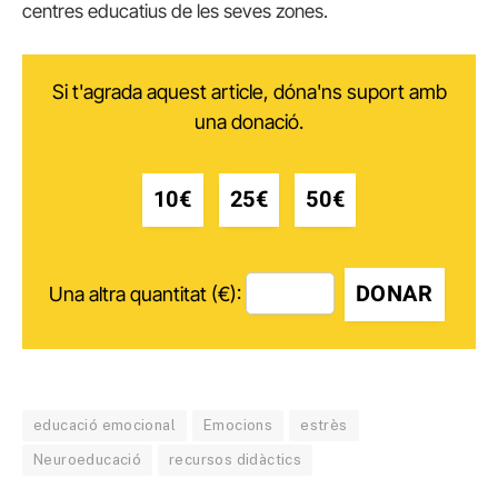
centres educatius de les seves zones.
Si t'agrada aquest article, dóna'ns suport amb
una donació.
10€
25€
50€
DONAR
Una altra quantitat (€):
educació emocional
Emocions
estrès
Neuroeducació
recursos didàctics