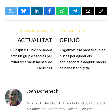
Twitter
Bluesky
LinkedIn
Facebook
WhatsApp
Telegram
Email
Copy
Link
PREVIOUS ARTICLE
NEXT ARTICLE
ACTUALITAT
OPINIÓ
L’Hospital Clínic col·labora
Enganxat a la pantalla? Set
amb un grup d’escoles per
pistes per ajudar els
millorar la salut mental de
adolescents a adquirir hàbits
l’alumnat
de benestar digital
Joan Domènech
Mestre. Exdirector de l'Escola Fructuós Gelabert.
Membre de l'equip impulsor del Congrés