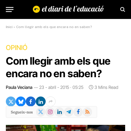
Inici
»
Com llegir amb els que encara no en saben?
OPINIÓ
Com llegir amb els que
encara no en saben?
Paula Veciana
23 - abril - 2015 · 05:25
3 Mins Read
X
Instagram
LinkedIn
Telegram
Facebook
RSS
Segueix-nos
(Twitter)