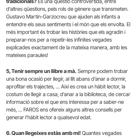
tradicionals?
És una qüestió controvertida, entre
d’altres qüestions, pels rols de gènere que transmeten.
Gustavo Martín-Garzocreu que ajuden als infants a
entendre els seus sentiments i el món que els envolta. El
més important és trobar les històries que els agradin i
preparar-nos per a repetir-les infinites vegades
explicades exactament de la mateixa manera, amb les
mateixes paraules!
5, Tenir sempre un llibre a mà.
Sempre podem trobar
una bona ocasió per llegir, al llit abans d’anar a dormir,
aprofitar els trajectes, … Així es crea un hàbit lector, la
costum de llegir a casa, d’anar a la biblioteca, de cercar
informació sobre el que ens interessa per a saber-ne
més, … FAROS ens ofereix alguns altres consells per
generar l’hàbit lector a qualsevol edat.
6. Quan llegeixes estàs amb mi!
Quantes vegades