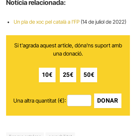
Notícia relacionada:
Un pla de xoc pel català a l’FP
(14 de juliol de 2022)
Si t'agrada aquest article, dóna'ns suport amb
una donació.
10€
25€
50€
DONAR
Una altra quantitat (€):