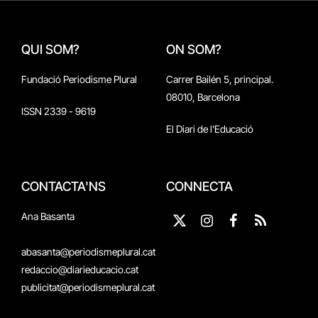
QUI SOM?
ON SOM?
Fundació Periodisme Plural
Carrer Bailén 5, principal.
08010, Barcelona
ISSN 2339 - 9619
El Diari de l'Educació
CONTACTA'NS
CONNECTA
Ana Basanta
X
Instagram
Facebook
RSS
(Twitter)
abasanta@periodismeplural.cat
redaccio@diarieducacio.cat
publicitat@periodismeplural.cat