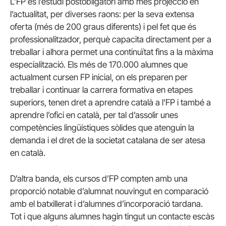
L’FP és l’estudi postobligatori amb més projecció en
l’actualitat, per diverses raons: per la seva extensa
oferta (més de 200 graus diferents) i pel fet que és
professionalitzador, perquè capacita directament per a
treballar i alhora permet una continuïtat fins a la màxima
especialització. Els més de 170.000 alumnes que
actualment cursen FP inicial, on els preparen per
treballar i continuar la carrera formativa en etapes
superiors, tenen dret a aprendre català a l’FP i també a
aprendre l’ofici en català, per tal d’assolir unes
competències lingüístiques sòlides que atenguin la
demanda i el dret de la societat catalana de ser atesa
en català.
D’altra banda, els cursos d’FP compten amb una
proporció notable d’alumnat nouvingut en comparació
amb el batxillerat i d’alumnes
d’incorporació tardana.
Tot i que alguns alumnes hagin tingut un contacte escàs