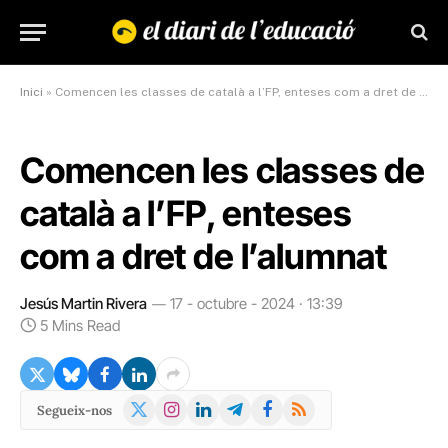
Inici
»
Comencen les classes de català a l’FP, enteses com a dret de l’alumnat
Comencen les classes de
català a l’FP, enteses
com a dret de l’alumnat
Jesús Martin Rivera
17 - octubre - 2024 · 13:39
5 Mins Read
X
Instagram
LinkedIn
Telegram
Facebook
RSS
Segueix-nos
(Twitter)