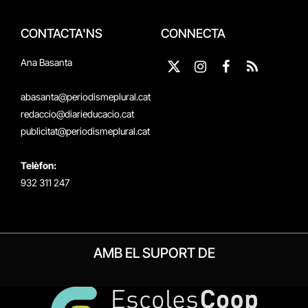
CONTACTA'NS
CONNECTA
Ana Basanta
X
Instagram
Facebook
RSS
(Twitter)
abasanta@periodismeplural.cat
redaccio@diarieducacio.cat
publicitat@periodismeplural.cat
Telèfon:
932 311 247
AMB EL SUPORT DE