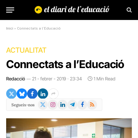
Inici
»
Connectats a l’Educació
ACTUALITAT
Connectats a l’Educació
Redacció
21 - febrer - 2019 · 23:34
1 Min Read
X
Instagram
LinkedIn
Telegram
Facebook
RSS
Segueix-nos
(Twitter)