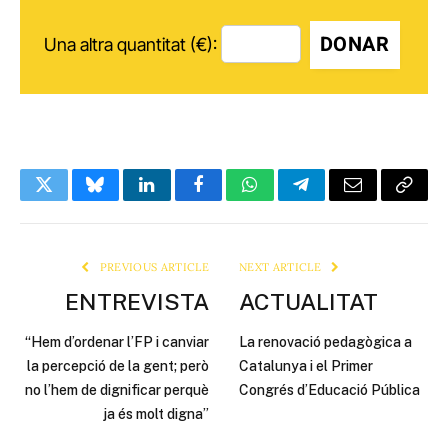
DONAR
Una altra quantitat (€):
Twitter
Bluesky
LinkedIn
Facebook
WhatsApp
Telegram
Email
Copy
Link
PREVIOUS ARTICLE
NEXT ARTICLE
ENTREVISTA
ACTUALITAT
“Hem d’ordenar l’FP i canviar
La renovació pedagògica a
la percepció de la gent; però
Catalunya i el Primer
no l’hem de dignificar perquè
Congrés d’Educació Pública
ja és molt digna”