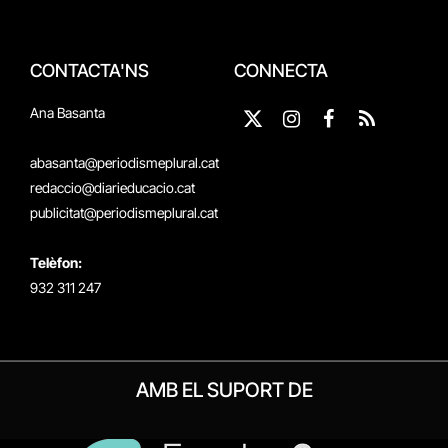
CONTACTA'NS
CONNECTA
Ana Basanta
X
Instagram
Facebook
RSS
(Twitter)
abasanta@periodismeplural.cat
redaccio@diarieducacio.cat
publicitat@periodismeplural.cat
Telèfon:
932 311 247
AMB EL SUPORT DE