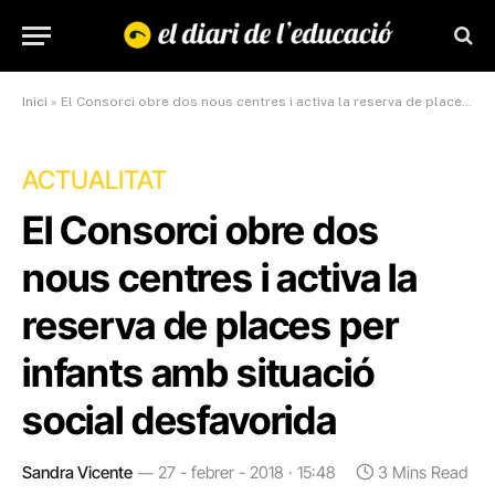
Inici
»
El Consorci obre dos nous centres i activa la reserva de places per infants amb situació social desfavorida
ACTUALITAT
El Consorci obre dos
nous centres i activa la
reserva de places per
infants amb situació
social desfavorida
Sandra Vicente
27 - febrer - 2018 · 15:48
3 Mins Read