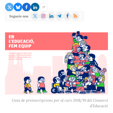
X
Instagram
LinkedIn
Telegram
Facebook
RSS
Segueix-nos
(Twitter)
Guia de preinscripcions per al curs 2018/19 del Consorci
d'Educació