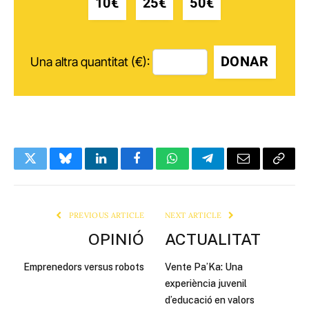
10€
25€
50€
DONAR
Una altra quantitat (€):
Twitter
Bluesky
LinkedIn
Facebook
WhatsApp
Telegram
Email
Copy
Link
PREVIOUS ARTICLE
NEXT ARTICLE
OPINIÓ
ACTUALITAT
Emprenedors versus robots
Vente Pa’Ka: Una
experiència juvenil
d’educació en valors