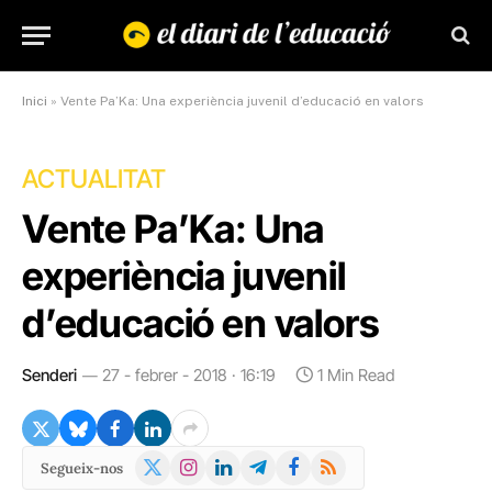
Inici
»
Vente Pa’Ka: Una experiència juvenil d’educació en valors
ACTUALITAT
Vente Pa’Ka: Una
experiència juvenil
d’educació en valors
Senderi
27 - febrer - 2018 · 16:19
1 Min Read
X
Instagram
LinkedIn
Telegram
Facebook
RSS
Segueix-nos
(Twitter)