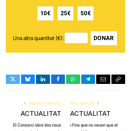
10€
25€
50€
DONAR
Una altra quantitat (€):
Twitter
Bluesky
LinkedIn
Facebook
WhatsApp
Telegram
Email
Copy
Link
PREVIOUS ARTICLE
NEXT ARTICLE
ACTUALITAT
ACTUALITAT
El Consorci obre dos nous
«Fins que no veuen que el