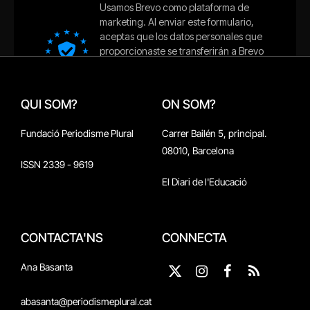
QUI SOM?
ON SOM?
Fundació Periodisme Plural
Carrer Bailén 5, principal.
08010, Barcelona
ISSN 2339 - 9619
El Diari de l'Educació
CONTACTA'NS
CONNECTA
Ana Basanta
X
Instagram
Facebook
RSS
(Twitter)
abasanta@periodismeplural.cat