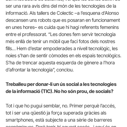
ser una rara avis dins del món de les tecnologies de la
informació. Als tallers de Colectic –a l’esquena d’Alonso
descansen uns robots que es posaran en funcionament
en unes hores– es cuida que hi hagi referents femenins
entre el professorat. “Les dones fem servir tecnologia
més enllà de tenir un mòbil que faci fotos dels nostres
fills… Hem d’estar empoderades a nivell tecnològic, les
noies s’han de sentir còmodes en els espais tecnològics.
S’ha de trencar aquesta esquerda de gènere a l’hora
d’afrontar la tecnologia”, conclou.
Treballeu per donar-li un ús social a les tecnologies
de la informació (TIC). No ho són prou, de socials?
Tot i que ho pugui semblar, no. Primer perquè l’accés,
tot i ser una qüestió ja força superada gràcies als
smartphones, està subjecte a una sèrie de barreres