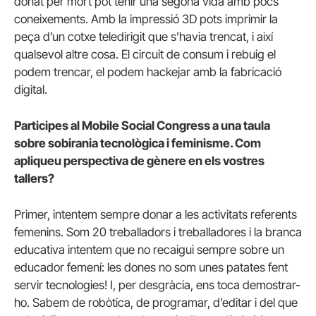
donat per mort pot tenir una segona vida amb pocs
coneixements. Amb la impressió 3D pots imprimir la
peça d’un cotxe teledirigit que s’havia trencat, i així
qualsevol altre cosa. El circuit de consum i rebuig el
podem trencar, el podem hackejar amb la fabricació
digital.
Participes al Mobile Social Congress a una taula
sobre sobirania tecnològica i feminisme. Com
apliqueu perspectiva de gènere en els vostres
tallers?
Primer, intentem sempre donar a les activitats referents
femenins. Som 20 treballadors i treballadores i la branca
educativa intentem que no recaigui sempre sobre un
educador femení: les dones no som unes patates fent
servir tecnologies! I, per desgràcia, ens toca demostrar-
ho. Sabem de robòtica, de programar, d’editar i del que