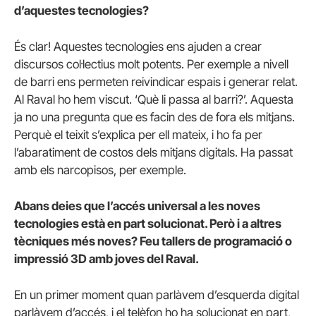
d’aquestes tecnologies?
És clar! Aquestes tecnologies ens ajuden a crear
discursos col·lectius molt potents. Per exemple a nivell
de barri ens permeten reivindicar espais i generar relat.
Al Raval ho hem viscut. ‘Què li passa al barri?’. Aquesta
ja no una pregunta que es facin des de fora els mitjans.
Perquè el teixit s’explica per ell mateix, i ho fa per
l’abaratiment de costos dels mitjans digitals. Ha passat
amb els narcopisos, per exemple.
Abans deies que l’accés universal a les noves
tecnologies està en part solucionat. Però i a altres
tècniques més noves? Feu tallers de programació o
impressió 3D amb joves del Raval.
En un primer moment quan parlàvem d’esquerda digital
parlàvem d’accés, i el telèfon ho ha solucionat en part,