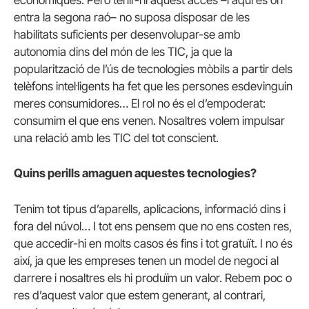
econòmiques. Però tenir-hi aquest accés –i aquí és on
entra la segona raó– no suposa disposar de les
habilitats suficients per desenvolupar-se amb
autonomia dins del món de les TIC, ja que la
popularització de l’ús de tecnologies mòbils a partir dels
telèfons intel·ligents ha fet que les persones esdevinguin
meres consumidores… El rol no és el d’empoderat:
consumim el que ens venen. Nosaltres volem impulsar
una relació amb les TIC del tot conscient.
Quins perills amaguen aquestes tecnologies?
Tenim tot tipus d’aparells, aplicacions, informació dins i
fora del núvol… I tot ens pensem que no ens costen res,
que accedir-hi en molts casos és fins i tot gratuït. I no és
així, ja que les empreses tenen un model de negoci al
darrere i nosaltres els hi produïm un valor. Rebem poc o
res d’aquest valor que estem generant, al contrari,