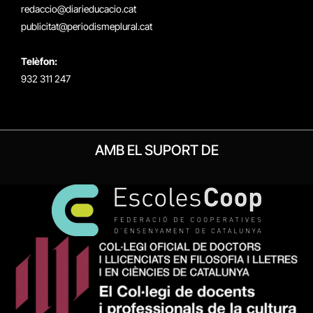
redaccio@diarieducacio.cat
publicitat@periodismeplural.cat
Telèfon:
932 311 247
AMB EL SUPORT DE