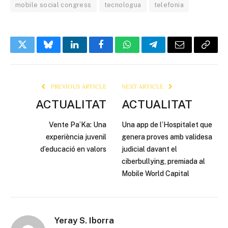
mobile social congress
tecnologua
telefonia
Twitter
Bluesky
LinkedIn
Facebook
WhatsApp
Telegram
Email
Copy
Link
PREVIOUS ARTICLE
NEXT ARTICLE
ACTUALITAT
ACTUALITAT
Vente Pa’Ka: Una
Una app de l’Hospitalet que
experiència juvenil
genera proves amb validesa
d’educació en valors
judicial davant el
ciberbullying, premiada al
Mobile World Capital
Yeray S. Iborra