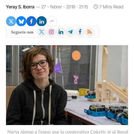
Yeray S. Iborra
27 - febrer - 2018 · 21:15
7 Mins Read
X
Instagram
LinkedIn
Telegram
Facebook
RSS
Segueix-nos
(Twitter)
Núria Alonso a l'espai que la cooperativa Colectic té al Raval