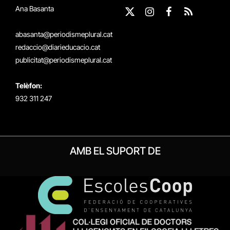
Ana Basanta
X
Instagram
Facebook
RSS
(Twitter)
abasanta@periodismeplural.cat
redaccio@diarieducacio.cat
publicitat@periodismeplural.cat
Telèfon:
932 311 247
AMB EL SUPORT DE