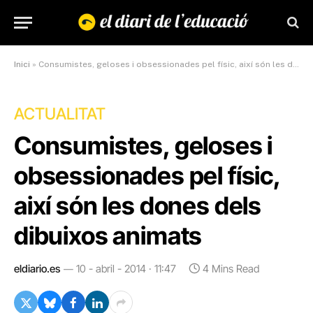
Inici
»
Consumistes, geloses i obsessionades pel físic, així són les dones dels dibuixos animats
ACTUALITAT
Consumistes, geloses i
obsessionades pel físic,
així són les dones dels
dibuixos animats
eldiario.es
10 - abril - 2014 · 11:47
4 Mins Read