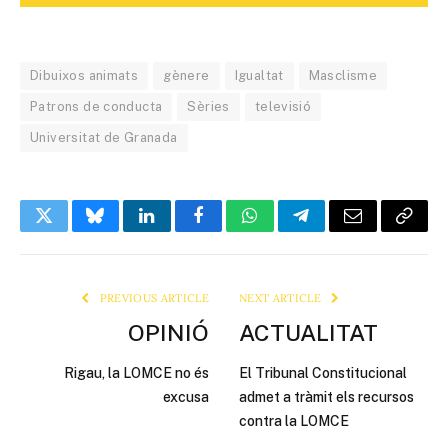
Dibuixos animats
gènere
Igualtat
Masclisme
Patrons de conducta
Sèries
televisió
Universitat de Granada
Twitter
Bluesky
LinkedIn
Facebook
WhatsApp
Telegram
Email
Copy
Link
PREVIOUS ARTICLE
NEXT ARTICLE
OPINIÓ
ACTUALITAT
Rigau, la LOMCE no és
El Tribunal Constitucional
excusa
admet a tràmit els recursos
contra la LOMCE