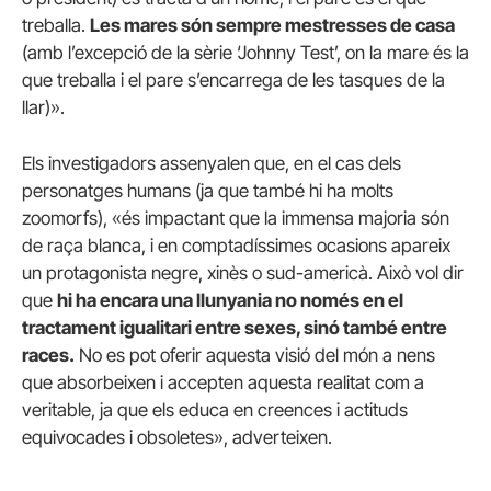
treballa.
Les mares són sempre mestresses de casa
(amb l’excepció de la sèrie ‘Johnny Test’, on la mare és la
que treballa i el pare s’encarrega de les tasques de la
llar)».
Els investigadors assenyalen que, en el cas dels
personatges humans (ja que també hi ha molts
zoomorfs), «és impactant que la immensa majoria són
de raça blanca, i en comptadíssimes ocasions apareix
un protagonista negre, xinès o sud-americà. Això vol dir
que
hi ha encara una llunyania no només en el
tractament igualitari entre sexes, sinó també entre
races.
No es pot oferir aquesta visió del món a nens
que absorbeixen i accepten aquesta realitat com a
veritable, ja que els educa en creences i actituds
equivocades i obsoletes», adverteixen.