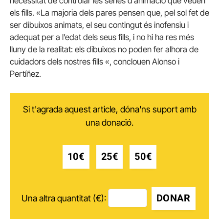
necessitat de controlar les sèries d’animació que veuen
els fills. «La majoria dels pares pensen que, pel sol fet de
ser dibuixos animats, el seu contingut és inofensiu i
adequat per a l’edat dels seus fills, i no hi ha res més
lluny de la realitat: els dibuixos no poden fer alhora de
cuidadors dels nostres fills «, conclouen Alonso i
Pertíñez.
Si t'agrada aquest article, dóna'ns suport amb
una donació.
10€
25€
50€
DONAR
Una altra quantitat (€):