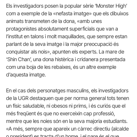
Els investigadors posen la popular sèrie ‘Monster High’
com a exemple de la «nefasta imatge» que els dibuixos
animats transmeten de la dona, «amb unes
protagonistes absolutament superficials que van a
l’institut en talons i molt maquillades, que sempre estan
parlant de la seva imatge i la major preocupació és
conquistar als nois», apunten els experts. La mare de
‘Shin Chan’, una dona histèrica i cridanera presentada
com una boja de les rebaixes, és un altre exemple
d’aquesta imatge.
En el cas dels personatges masculins, els investigadors
de la UGR destaquen que per norma general tots tenen
un físic saludable, ni obesos ni prims, i és curiós que el
més freqüent és que no exerceixin cap professió,
mentre que les noies són en la seva majoria estudiants.
«A més, sempre que apareix un càrrec directiu (alcalde
o president) es tracta d’un home, i el pare és el que