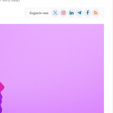
7 Mins Read
X
Instagram
LinkedIn
Telegram
Facebook
RSS
Segueix-nos
(Twitter)