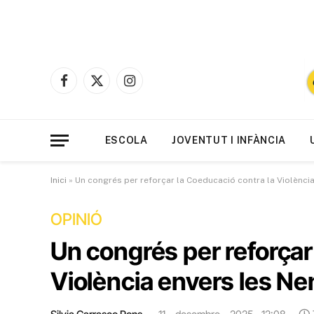
Facebook
X
Instagram
(Twitter)
ESCOLA
JOVENTUT I INFÀNCIA
Inici
»
Un congrés per reforçar la Coeducació contra la Violència
OPINIÓ
Un congrés per reforçar
Violència envers les Ne