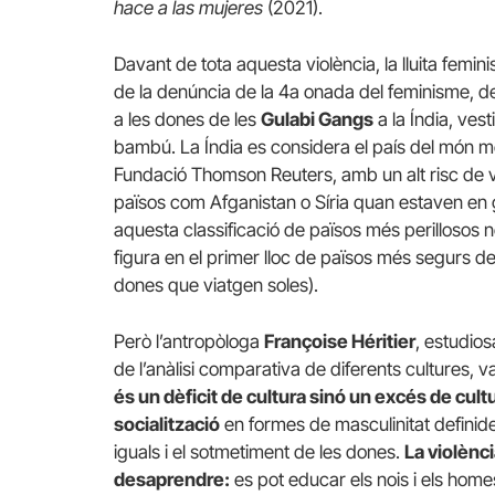
hace a las mujeres
(2021).
Davant de tota aquesta violència, la lluita femin
de la denúncia de la 4a onada del feminisme, 
a les dones de les
Gulabi Gangs
a la Índia, ve
bambú. La Índia es considera el país del món m
Fundació Thomson Reuters, amb un alt risc de vi
països com Afganistan o Síria quan estaven en g
aquesta classificació de països més perillosos n
figura en el primer lloc de països més segurs del
dones que viatgen soles).
Però l’antropòloga
Françoise Héritier
, estudios
de l’anàlisi comparativa de diferents cultures, v
és un dèficit de cultura sinó un excés de cultu
socialització
en formes de masculinitat definide
iguals i el sotmetiment de les dones.
La violènci
desaprendre:
es pot educar els nois i els homes 