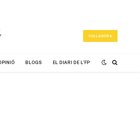
COL·LABORA
OPINIÓ
BLOGS
EL DIARI DE L’FP