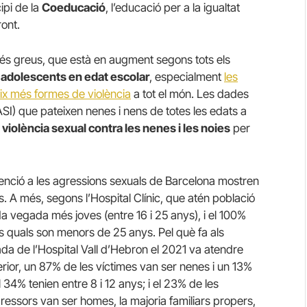
ipi de la
Coeducació
, l’educació per a la igualtat
ront.
és greus, que està en augment segons tots els
i adolescents en edat escolar
, especialment
les
eix més formes de violència
a tot el món. Les dades
ASI) que pateixen nenes i nens de totes les edats a
a
violència sexual contra les nenes i les noies
per
atenció a les agressions sexuals de Barcelona mostren
 A més, segons l’Hospital Clínic, que atén població
a vegada més joves (entre 16 i 25 anys), i el 100%
s quals son menors de 25 anys. Pel què fa als
ada de l’Hospital Vall d’Hebron el 2021 va atendre
ior, un 87% de les víctimes van ser nenes i un 13%
l 34% tenien entre 8 i 12 anys; i el 23% de les
ressors van ser homes, la majoria familiars propers,