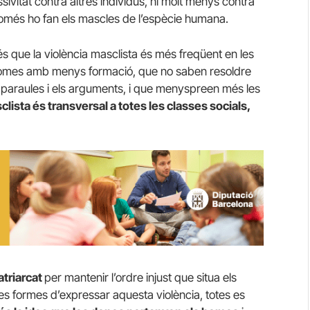
ivitat contra altres individus, ni molt menys contra
ò només ho fan els mascles de l’espècie humana.
és que la violència masclista és més freqüent en les
’homes amb menys formació, que no saben resoldre
les paraules i els arguments, i que menyspreen més les
clista és transversal a totes les classes socials,
atriarcat
per mantenir l’ordre injust que situa els
tes formes d’expressar aquesta violència, totes es