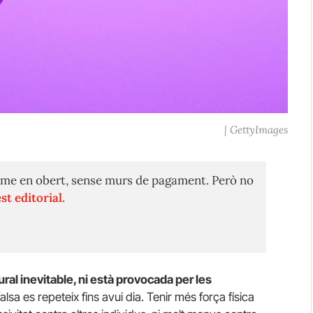
| GettyImages
me en obert, sense murs de pagament. Però no
st editorial.
ural inevitable, ni està provocada per les
falsa es repeteix fins avui dia. Tenir més força física