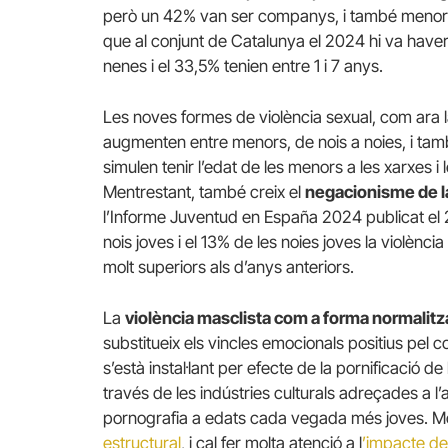
però un 42% van ser companys, i també menors 
que al conjunt de Catalunya el 2024 hi va have
nenes i el 33,5% tenien entre 1 i 7 anys.
Les noves formes de violència sexual, com ara 
augmenten entre menors, de nois a noies, i ta
simulen tenir l’edat de les menors a les xarxes i 
Mentrestant, també creix el
negacionisme de la 
l’Informe Juventud en España 2024 publicat el 2
nois joves i el 13% de les noies joves la violènc
molt superiors als d’anys anteriors.
La
violència masclista com a forma normalitz
substitueix els vincles emocionals positius pel c
s’està instal·lant per efecte de la pornificació d
través de les indústries culturals adreçades a l’
pornografia a edats cada vegada més joves. M
estructural
, i cal fer molta atenció a l
’impacte del