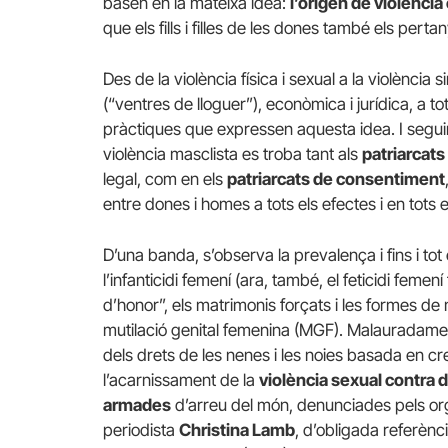
basen en la mateixa idea:
l’origen de violènci
que els fills i filles de les dones també els pert
Des de la violència física i sexual a la violència
(“ventres de lloguer”), econòmica i jurídica, a t
pràctiques que expressen aquesta idea. I seguint 
violència masclista es troba tant als
patriarcats
legal, com en els
patriarcats de consentiment
entre dones i homes a tots els efectes i en tots e
D’una banda, s’observa la prevalença i fins i tot
l’infanticidi femení (ara, també, el feticidi femen
d’honor”, els matrimonis forçats i les formes de
mutilació genital femenina (MGF). Malauradame
dels drets de les nenes i les noies basada en cre
l’acarnissament de la
violència sexual contra d
armades
d’arreu del món, denunciades pels organ
periodista
Christina Lamb
, d’obligada referènc