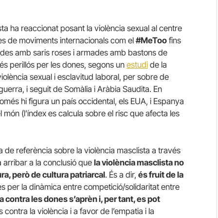
ista ha reaccionat posant la violència sexual al centre
des de moviments internacionals com el
#MeToo
fins
stides amb saris roses i armades amb bastons de
és perillós per les dones, segons un
estudi
de la
olència sexual i esclavitud laboral, per sobre de
uerra, i seguit de Somàlia i Aràbia Saudita. En
omés hi figura un país occidental, els EUA, i Espanya
 món (l’índex es calcula sobre el risc que afecta les
a de referència sobre la violència masclista a través
a arribar a la conclusió que
la violència masclista no
ra, però de cultura patriarcal
. És a dir,
és fruit de la
s per la dinàmica entre competició/solidaritat entre
a contra les dones s’aprèn i, per tant, es pot
contra la violència i a favor de l’empatia i la