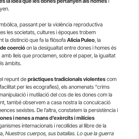
a és la idea que les dones pertanyen als homes
i
anyen.
 simbòlica, passant per la violència reproductiva
otes les societats, cultures i èpoques trobem
la distinció que fa la filòsofa
Alicia Puleo
, la
 de coerció
on la desigualtat entre dones i homes és
, amb lleis que proclamen, sobre el paper, la igualtat
ls àmbits.
 el repunt de
pràctiques tradicionals violentes
com
í facilitat per les ecografies), els anomenats “crims
 manipulació i mutilació del cos de les dones com la
nt, també observem a casa nostra la conculcació
ences sexistes. De l’altra, constatem la persistència i
ones i nenes a mans d’exèrcits i milícies
ismes internacionals i recollides al llibre de la
ia,
Nuestros cuerpos, sus batallas. Lo que la guerra