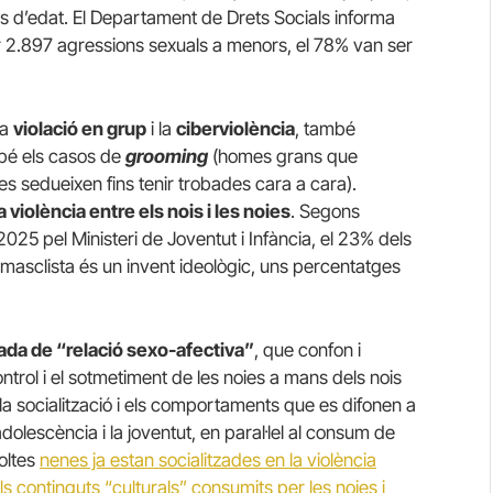
d’edat. El Departament de Drets Socials informa
r 2.897 agressions sexuals a menors, el 78% van ser
la
violació en grup
i la
ciberviolència
, també
mbé els casos de
grooming
(homes grans que
les sedueixen fins tenir trobades cara a cara).
violència entre els nois i les noies
. Segons
025 pel Ministeri de Joventut i Infància, el 23% dels
ia masclista és un invent ideològic, uns percentatges
ada de “relació sexo-afectiva”
, que confon i
ontrol i el sotmetiment de les noies a mans dels nois
e la socialització i els comportaments que es difonen a
adolescència i la joventut, en paral·lel al consum de
oltes
nenes ja estan socialitzades en la violència
s continguts “culturals” consumits per les noies i