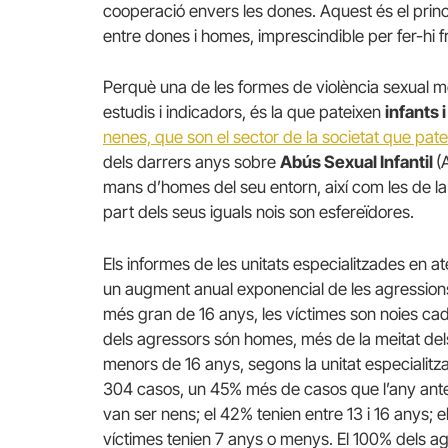
cooperació envers les dones. Aquest és el princ
entre dones i homes, imprescindible per fer-hi f
Perquè una de les formes de violència sexual m
estudis i indicadors, és la que pateixen
infants 
nenes, que son el sector de la societat que pat
dels darrers anys sobre
Abús Sexual Infantil
(
mans d’homes del seu entorn, així com les de l
part dels seus iguals nois son esfereïdores.
Els informes de les unitats especialitzades en 
un augment anual exponencial de les agressions.
més gran de 16 anys, les víctimes son noies cad
dels agressors són homes, més de la meitat del
menors de 16 anys, segons la unitat especialitz
304 casos, un 45% més de casos que l’any anter
van ser nens; el 42% tenien entre 13 i 16 anys; e
víctimes tenien 7 anys o menys. El 100% dels ag