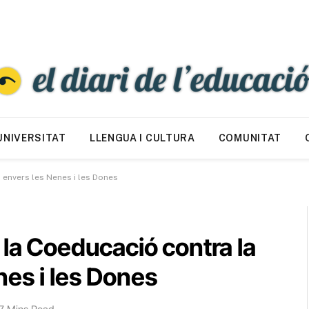
UNIVERSITAT
LLENGUA I CULTURA
COMUNITAT
 envers les Nenes i les Dones
 la Coeducació contra la
nes i les Dones