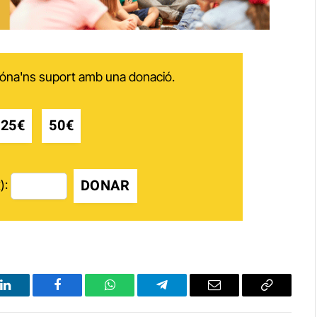
 dóna'ns suport amb una donació.
25€
50€
DONAR
):
LinkedIn
Facebook
WhatsApp
Telegram
Email
Copy