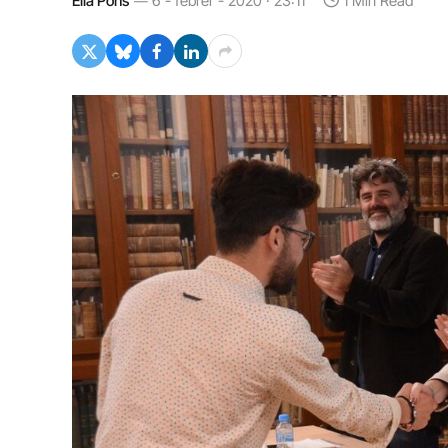
Èlia Pons
6 - febrer - 2020 · 23:11
1 Min Read