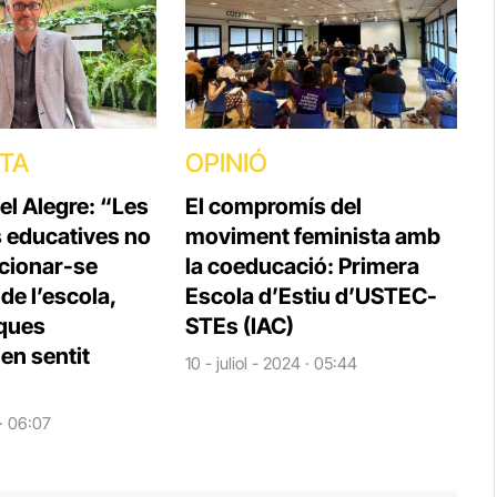
STA
OPINIÓ
el Alegre: “Les
El compromís del
s educatives no
moviment feminista amb
cionar-se
la coeducació: Primera
e l’escola,
Escola d’Estiu d’USTEC-
iques
STEs (IAC)
en sentit
10 - juliol - 2024 · 05:44
 · 06:07