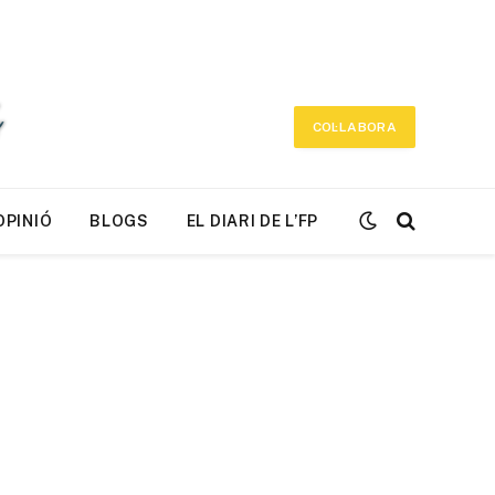
COL·LABORA
OPINIÓ
BLOGS
EL DIARI DE L’FP