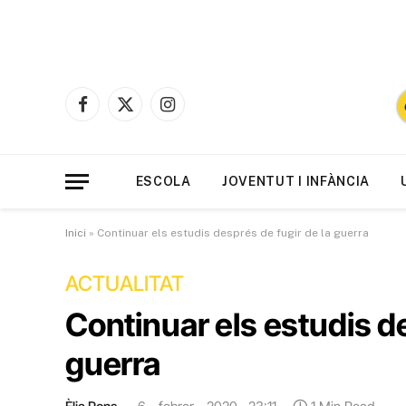
Facebook
X
Instagram
(Twitter)
ESCOLA
JOVENTUT I INFÀNCIA
Inici
»
Continuar els estudis després de fugir de la guerra
ACTUALITAT
Continuar els estudis de
guerra