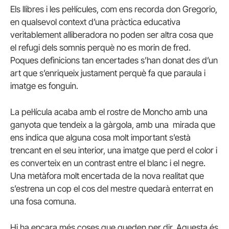
Els llibres i les pel·lícules, com ens recorda don Gregorio,
en qualsevol context d’una pràctica educativa
veritablement alliberadora no poden ser altra cosa que
el refugi dels somnis perquè no es morin de fred.
Poques definicions tan encertades s’han donat des d’un
art que s’enriqueix justament perquè fa que paraula i
imatge es fonguin.
La pel·lícula acaba amb el rostre de Moncho amb una
ganyota que tendeix a la gàrgola, amb una mirada que
ens indica que alguna cosa molt important s’està
trencant en el seu interior, una imatge que perd el color i
es converteix en un contrast entre el blanc i el negre.
Una metàfora molt encertada de la nova realitat que
s’estrena un cop el cos del mestre quedarà enterrat en
una fosa comuna.
Hi ha encara més coses que queden per dir. Aquesta és