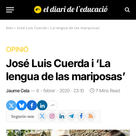
Inici
»
José Luis Cuerda i ‘La lengua de las mariposas’
OPINIÓ
José Luis Cuerda i ‘La
lengua de las mariposas’
Jaume Cela
6 - febrer - 2020 · 23:10
7 Mins Read
X
Instagram
LinkedIn
Telegram
Facebook
RSS
Segueix-nos
(Twitter)