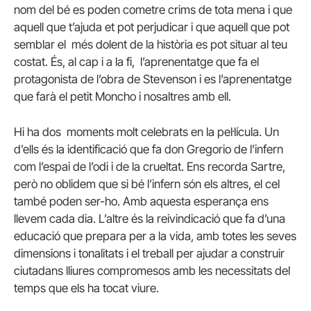
nom del bé es poden cometre crims de tota mena i que
aquell que t’ajuda et pot perjudicar i que aquell que pot
semblar el més dolent de la història es pot situar al teu
costat. És, al cap i a la fi, l’aprenentatge que fa el
protagonista de l’obra de Stevenson i es l’aprenentatge
que farà el petit Moncho i nosaltres amb ell.
Hi ha dos moments molt celebrats en la pel·lícula. Un
d’ells és la identificació que fa don Gregorio de l’infern
com l’espai de l’odi i de la crueltat. Ens recorda Sartre,
però no oblidem que si bé l’infern són els altres, el cel
també poden ser-ho. Amb aquesta esperança ens
llevem cada dia. L’altre és la reivindicació que fa d’una
educació que prepara per a la vida, amb totes les seves
dimensions i tonalitats i el treball per ajudar a construir
ciutadans lliures compromesos amb les necessitats del
temps que els ha tocat viure.