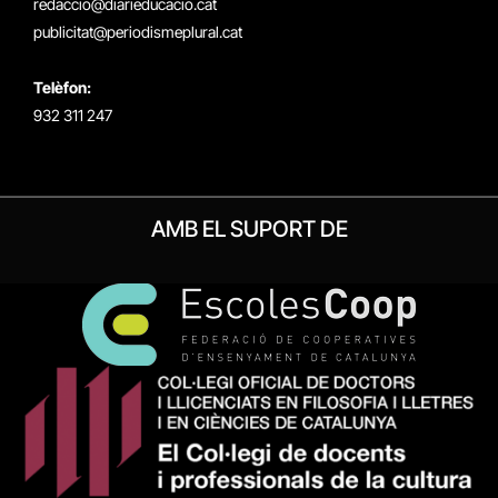
redaccio@diarieducacio.cat
publicitat@periodismeplural.cat
Telèfon:
932 311 247
AMB EL SUPORT DE