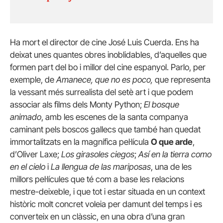
Ha mort el director de cine José Luis Cuerda. Ens ha
deixat unes quantes obres inoblidables, d’aquelles que
formen part del bo i millor del cine espanyol. Parlo, per
exemple, de
Amanece, que no es poco,
que representa
la vessant més surrealista del setè art i que podem
associar als films dels Monty Python;
El bosque
animado
, amb les escenes de la santa companya
caminant pels boscos gallecs que també han quedat
immortalitzats en la magnífica pel·lícula
O que arde
,
d’Oliver Laxe;
Los girasoles ciegos
;
Así en la tierra como
en el cielo
i
La llengua de las mariposas
, una de les
millors pel·lícules que té com a base les relacions
mestre-deixeble, i que tot i estar situada en un context
històric molt concret voleia per damunt del temps i es
converteix en un clàssic, en una obra d’una gran