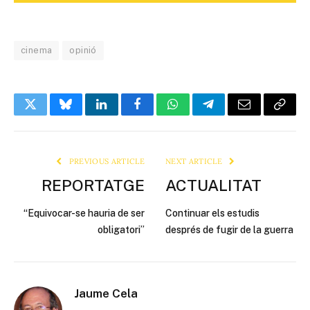
cinema
opinió
Twitter
Bluesky
LinkedIn
Facebook
WhatsApp
Telegram
Email
Copy
Link
PREVIOUS ARTICLE
NEXT ARTICLE
REPORTATGE
ACTUALITAT
“Equivocar-se hauria de ser
Continuar els estudis
obligatori”
després de fugir de la guerra
Jaume Cela