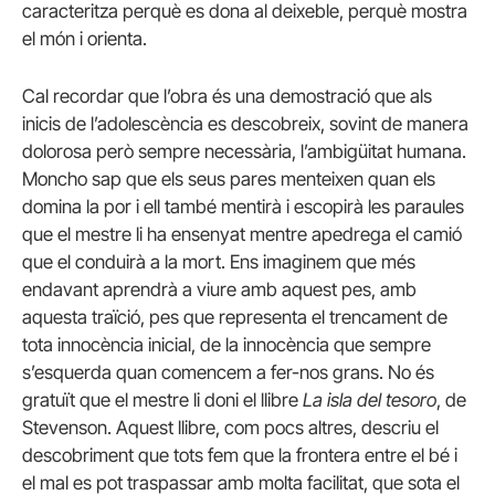
caracteritza perquè es dona al deixeble, perquè mostra
el món i orienta.
Cal recordar que l’obra és una demostració que als
inicis de l’adolescència es descobreix, sovint de manera
dolorosa però sempre necessària, l’ambigüitat humana.
Moncho sap que els seus pares menteixen quan els
domina la por i ell també mentirà i escopirà les paraules
que el mestre li ha ensenyat mentre apedrega el camió
que el conduirà a la mort. Ens imaginem que més
endavant aprendrà a viure amb aquest pes, amb
aquesta traïció, pes que representa el trencament de
tota innocència inicial, de la innocència que sempre
s’esquerda quan comencem a fer-nos grans. No és
gratuït que el mestre li doni el llibre
La isla del tesoro
, de
Stevenson. Aquest llibre, com pocs altres, descriu el
descobriment que tots fem que la frontera entre el bé i
el mal es pot traspassar amb molta facilitat, que sota el