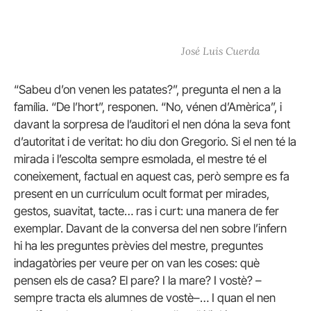
José Luis Cuerda
“Sabeu d’on venen les patates?”, pregunta el nen a la
família. “De l’hort”, responen. “No, vénen d’Amèrica”, i
davant la sorpresa de l’auditori el nen dóna la seva font
d’autoritat i de veritat: ho diu don Gregorio. Si el nen té la
mirada i l’escolta sempre esmolada, el mestre té el
coneixement, factual en aquest cas, però sempre es fa
present en un currículum ocult format per mirades,
gestos, suavitat, tacte… ras i curt: una manera de fer
exemplar. Davant de la conversa del nen sobre l’infern
hi ha les preguntes prèvies del mestre, preguntes
indagatòries per veure per on van les coses: què
pensen els de casa? El pare? I la mare? I vostè? –
sempre tracta els alumnes de vostè–… I quan el nen