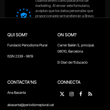
QUI SOM?
ON SOM?
Fundació Periodisme Plural
Carrer Bailén 5, principal.
08010, Barcelona
ISSN 2339 - 9619
El Diari de l'Educació
CONTACTA'NS
CONNECTA
Ana Basanta
X
Instagram
Facebook
RSS
(Twitter)
abasanta@periodismeplural.cat