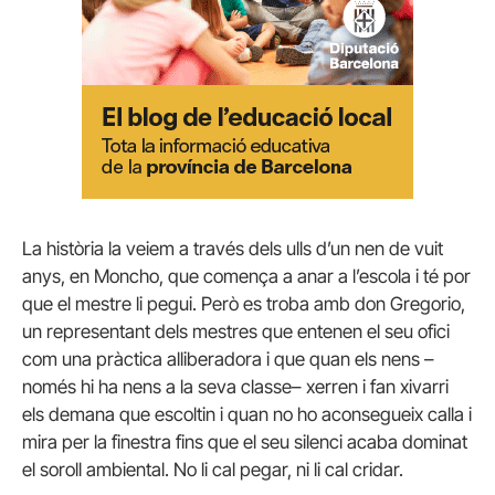
La història la veiem a través dels ulls d’un nen de vuit
anys, en Moncho, que comença a anar a l’escola i té por
que el mestre li pegui. Però es troba amb don Gregorio,
un representant dels mestres que entenen el seu ofici
com una pràctica alliberadora i que quan els nens –
només hi ha nens a la seva classe– xerren i fan xivarri
els demana que escoltin i quan no ho aconsegueix calla i
mira per la finestra fins que el seu silenci acaba dominat
el soroll ambiental. No li cal pegar, ni li cal cridar.