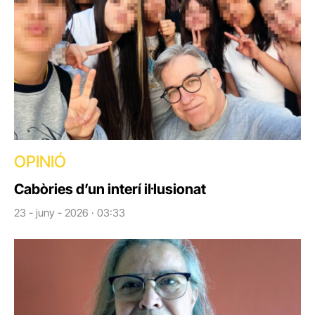
OPINIÓ
Cabòries d’un interí il·lusionat
23 - juny - 2026 · 03:33