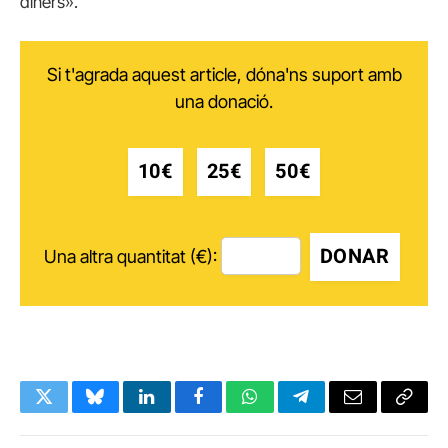
diners».
Si t'agrada aquest article, dóna'ns suport amb
una donació.
10€
25€
50€
DONAR
Una altra quantitat (€):
Twitter
Bluesky
LinkedIn
Facebook
WhatsApp
Telegram
Email
Copy
Link