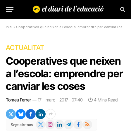
Inici
»
Cooperatives que neixen a l’escola: emprendre per canviar les coses
ACTUALITAT
Cooperatives que neixen
a l’escola: emprendre per
canviar les coses
Tomeu Ferrer
17 - març - 2017 · 07:40
4 Mins Read
X
Instagram
LinkedIn
Telegram
Facebook
RSS
Segueix-nos
(Twitter)