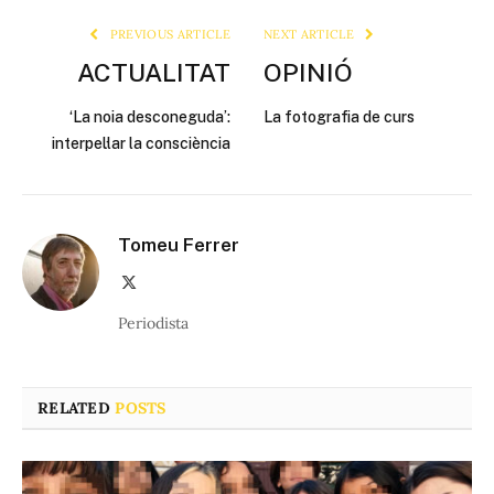
PREVIOUS ARTICLE
NEXT ARTICLE
ACTUALITAT
OPINIÓ
‘La noia desconeguda’:
La fotografia de curs
interpel·lar la consciència
Tomeu Ferrer
X
(Twitter)
Periodista
RELATED
POSTS