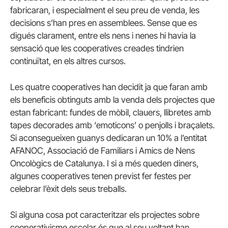
fabricaran, i especialment el seu preu de venda, les
decisions s’han pres en assemblees. Sense que es
digués clarament, entre els nens i nenes hi havia la
sensació que les cooperatives creades tindrien
continuïtat, en els altres cursos.
Les quatre cooperatives han decidit ja que faran amb
els beneficis obtinguts amb la venda dels projectes que
estan fabricant: fundes de mòbil, clauers, llibretes amb
tapes decorades amb ‘emoticons’ o penjolls i braçalets.
Si aconsegueixen guanys dedicaran un 10% a l’entitat
AFANOC, Associació de Familiars i Amics de Nens
Oncològics de Catalunya. I si a més queden diners,
algunes cooperatives tenen previst fer festes per
celebrar l’èxit dels seus treballs.
Si alguna cosa pot caracteritzar els projectes sobre
cooperativisme escolar és que al seu voltant han