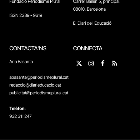
Fundació Periodisme Plural
Carrer Bailén 5, principal.
08010, Barcelona
ISSN 2339 - 9619
El Diari de l'Educació
CONTACTA'NS
CONNECTA
Ana Basanta
X
Instagram
Facebook
RSS
(Twitter)
abasanta@periodismeplural.cat
redaccio@diarieducacio.cat
publicitat@periodismeplural.cat
Telèfon:
932 311 247