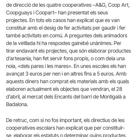
de direcció de les quatre cooperatives –A&G, Coop Art,
Coopguays i Coopart– han presentat els seus
projectes. En tots els casos han explicat que es van
constituir amb el desig de fer activitats per gaudir i fer
també activitats en comú. A preguntes dels animadors
de la vetllada hi ha respostes gairebé unànimes. Per
tirar endavant els projectes, que són elaborar productes
d’artesania, han fet servir fons propis, o com deia una
noia, «dels pares i les mares». En unes escoles els han
avançat 3 euros per nen i en altres fins a 5 euros. Amb
aquests diners han comprat els materials amb els quals
elaboren actualment els objectes que vendran, el 28
d’abril, al mercat dels Encants del barri de Montigalà a
Badalona.
De retruc, com si no fos important, els directius de les
cooperatives escolars han explicat que per constituir-
se, elaborar els estatuts o determinar quins productes