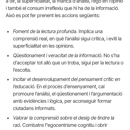
a dir, la superficialitat, la manca d’anàlisi, l’ego en l’opinió
i també el consum irreflexiu que hi ha de la informació.
Això es pot fer prenent les accions següents:
Foment de la lectura profunda.
Implica una
comprensió real, en què l’anàlisi sigui crítica, i eviti la
superficialitat en les opinions.
Qüestionament i veracitat de la informació
. No s’ha
d’acceptar tot allò que un troba, sigui per la lectura o
l’escolta.
Incitar el desenvolupament del pensament crític en
l’educació.
En el procés d’ensenyament, cal
promoure l’anàlisi, el qüestionament i l’argumentació
amb evidències i lògica, per aconseguir formar
ciutadans informats.
Valorar la comprensió sobre el desig de tindre la
raó.
Combatre l‟egocentrisme cognitiu i obrir