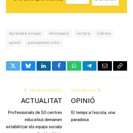
Aprendre a llegir
informació
lectura
Llibres
opinió
pensament crític
Twitter
Bluesky
LinkedIn
Facebook
WhatsApp
Telegram
Email
Copy
Link
PREVIOUS ARTICLE
NEXT ARTICLE
ACTUALITAT
OPINIÓ
Professionals de 50 centres
El temps a l’escola, una
educatius demanen
paradoxa
estabilitzar els equips socials