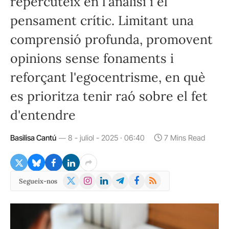
repercuteix en l'anàlisi i el
pensament crític. Limitant una
comprensió profunda, promovent
opinions sense fonaments i
reforçant l'egocentrisme, en què
es prioritza tenir raó sobre el fet
d'entendre
Basilisa Cantú
8 - juliol - 2025 · 06:40
7 Mins Read
X
Instagram
LinkedIn
Telegram
Facebook
RSS
Segueix-nos
(Twitter)