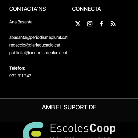
CONTACTA'NS
CONNECTA
Ana Basanta
X
Instagram
Facebook
RSS
(Twitter)
abasanta@periodismeplural.cat
redaccio@diarieducacio.cat
publicitat@periodismeplural.cat
Telèfon:
932 311 247
AMB EL SUPORT DE