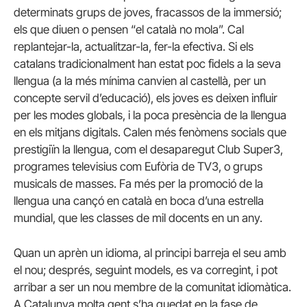
determinats grups de joves, fracassos de la immersió;
els que diuen o pensen “el català no mola”. Cal
replantejar-la, actualitzar-la, fer-la efectiva. Si els
catalans tradicionalment han estat poc fidels a la seva
llengua (a la més mínima canvien al castellà, per un
concepte servil d’educació), els joves es deixen influir
per les modes globals, i la poca presència de la llengua
en els mitjans digitals. Calen més fenòmens socials que
prestigiïn la llengua, com el desaparegut Club Super3,
programes televisius com Eufòria de TV3, o grups
musicals de masses. Fa més per la promoció de la
llengua una cançó en català en boca d’una estrella
mundial, que les classes de mil docents en un any.
Quan un aprèn un idioma, al principi barreja el seu amb
el nou; després, seguint models, es va corregint, i pot
arribar a ser un nou membre de la comunitat idiomàtica.
A Catalunya molta gent s’ha quedat en la fase de