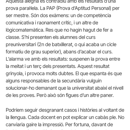
Aquesta alegria es contradiu amb els resultats d’una
prova paral·lela. La PAP (Prova d’Aptitud Personal) per
ser mestre. Són dos exàmens: un de competència
comunicativa i raonament crític, i un altre de
lògicomatemàtica. Res que no hagin hagut de fer a
classe. S’hi presenten els alumnes del curs
preuniversitari (2n de batxillerat, o qui acaba un cicle
formatiu de grau superior), abans d’acabar el curs.
L’alarma ve amb els resultats: suspenen la prova entre
la meitat i un terç dels presentats. Aquest resultat
grinyola, i provoca molts dubtes. El que espanta és que
alguns responsables de la secundària vulguin
solucionar-ho demanant que la universitat abaixi el nivell
de les proves. Però això són figues d’un altre paner.
Podríem seguir desgranant casos i històries al voltant de
la llengua. Cada docent en pot explicar un cabàs ple. No
canviaria gaire la impressió. Per fortuna, davant de