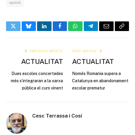
opinió
Twitter
Bluesky
LinkedIn
Facebook
WhatsApp
Telegram
Email
Copy
Link
PREVIOUS ARTICLE
NEXT ARTICLE
ACTUALITAT
ACTUALITAT
Dues escoles concertades
Només Romania supera a
més s’integraran a la xarxa
Catalunya en abandonament
pública el curs vinent
escolar prematur
Cesc Terrassa i Cosí