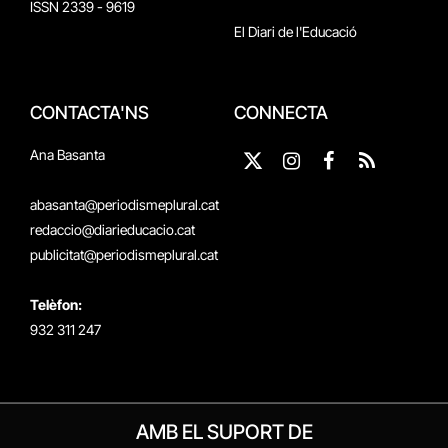
ISSN 2339 - 9619
El Diari de l'Educació
CONTACTA'NS
CONNECTA
Ana Basanta
X
Instagram
Facebook
RSS
(Twitter)
abasanta@periodismeplural.cat
redaccio@diarieducacio.cat
publicitat@periodismeplural.cat
Telèfon:
932 311 247
AMB EL SUPORT DE