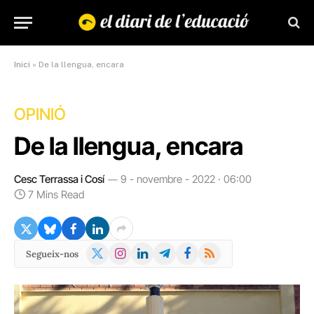
Inici
»
De la llengua, encara
OPINIÓ
De la llengua, encara
Cesc Terrassa i Cosí
9 - novembre - 2022 · 06:00
7 Mins Read
X
Instagram
LinkedIn
Telegram
Facebook
RSS
Segueix-nos
(Twitter)