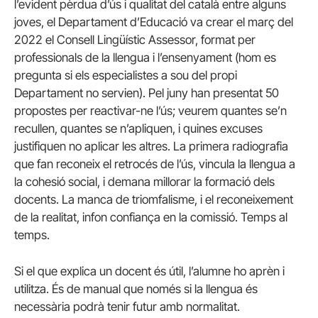
l’evident pèrdua d’ús i qualitat del català entre alguns
joves, el Departament d’Educació va crear el març del
2022 el Consell Lingüístic Assessor, format per
professionals de la llengua i l’ensenyament (hom es
pregunta si els especialistes a sou del propi
Departament no servien). Pel juny han presentat 50
propostes per reactivar-ne l’ús; veurem quantes se’n
recullen, quantes se n’apliquen, i quines excuses
justifiquen no aplicar les altres. La primera radiografia
que fan reconeix el retrocés de l’ús, vincula la llengua a
la cohesió social, i demana millorar la formació dels
docents. La manca de triomfalisme, i el reconeixement
de la realitat, infon confiança en la comissió. Temps al
temps.
Si el que explica un docent és útil, l’alumne ho aprèn i
utilitza. És de manual que només si la llengua és
necessària podrà tenir futur amb normalitat.