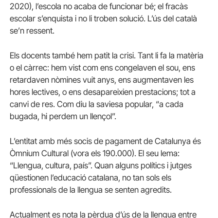
2020), l’escola no acaba de funcionar bé; el fracàs
escolar s’enquista i no li troben solució. L’ús del català
se’n ressent.
Els docents també hem patit la crisi. Tant li fa la matèria
o el càrrec: hem vist com ens congelaven el sou, ens
retardaven nòmines vuit anys, ens augmentaven les
hores lectives, o ens desapareixien prestacions; tot a
canvi de res. Com diu la saviesa popular, “a cada
bugada, hi perdem un llençol”.
L’entitat amb més socis de pagament de Catalunya és
Òmnium Cultural (vora els 190.000). El seu lema:
“Llengua, cultura, país”. Quan alguns polítics i jutges
qüestionen l’educació catalana, no tan sols els
professionals de la llengua se senten agredits.
Actualment es nota la pèrdua d’ús de la llengua entre