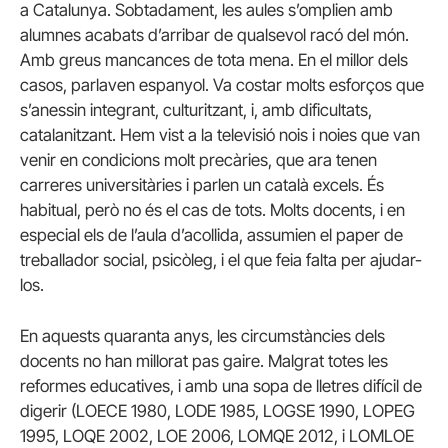
a Catalunya. Sobtadament, les aules s’omplien amb
alumnes acabats d’arribar de qualsevol racó del món.
Amb greus mancances de tota mena. En el millor dels
casos, parlaven espanyol. Va costar molts esforços que
s’anessin integrant, culturitzant, i, amb dificultats,
catalanitzant. Hem vist a la televisió nois i noies que van
venir en condicions molt precàries, que ara tenen
carreres universitàries i parlen un català excels. És
habitual, però no és el cas de tots. Molts docents, i en
especial els de l’aula d’acollida, assumien el paper de
treballador social, psicòleg, i el que feia falta per ajudar-
los.
En aquests quaranta anys, les circumstàncies dels
docents no han millorat pas gaire. Malgrat totes les
reformes educatives, i amb una sopa de lletres difícil de
digerir (LOECE 1980, LODE 1985, LOGSE 1990, LOPEG
1995, LOQE 2002, LOE 2006, LOMQE 2012, i LOMLOE