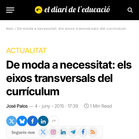
Inici
»
De moda a necessitat: els eixos transversals del currículum
ACTUALITAT
De moda a necessitat: els
eixos transversals del
currículum
José Palos
4 - juny - 2015 · 17:39
1 Min Read
X
Instagram
LinkedIn
Telegram
Facebook
RSS
Segueix-nos
(Twitter)