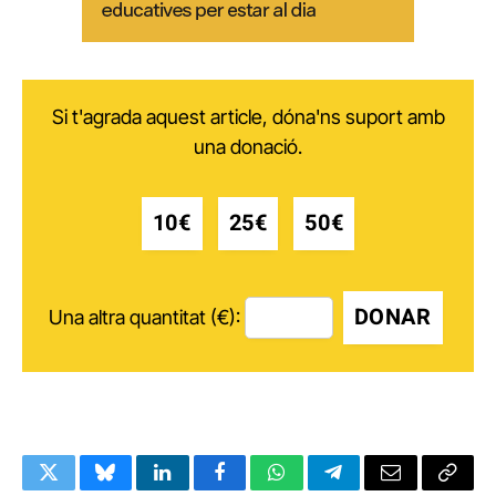
Si t'agrada aquest article, dóna'ns suport amb
una donació.
10€
25€
50€
DONAR
Una altra quantitat (€):
Twitter
Bluesky
LinkedIn
Facebook
WhatsApp
Telegram
Email
Copy