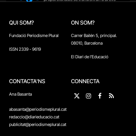
QUI SOM?
ON SOM?
Fundació Periodisme Plural
Carrer Bailén 5, principal.
08010, Barcelona
ISSN 2339 - 9619
El Diari de l'Educació
CONTACTA'NS
CONNECTA
Ana Basanta
X
Instagram
Facebook
RSS
(Twitter)
abasanta@periodismeplural.cat
redaccio@diarieducacio.cat
publicitat@periodismeplural.cat