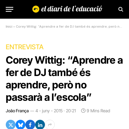
Inici
»
Corey Wittig: “Aprendre a fer de DJ també és aprendre, però no passarà a l’escola”
ENTREVISTA
Corey Wittig: “Aprendre a
fer de DJ també és
aprendre, però no
passarà a l’escola”
João França
4 - juny - 2015 · 20:21
9 Mins Read