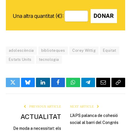
DONAR
Una altra quantitat (€):
adolescència
biblioteques
Corey Wittig
Equitat
Estats Units
tecnologia
Twitter
Bluesky
LinkedIn
Facebook
WhatsApp
Telegram
Email
Copy
Link
PREVIOUS ARTICLE
NEXT ARTICLE
ACTUALITAT
L’APS palanca de cohesió
social al barri del Congrés
De moda a necessitat: els