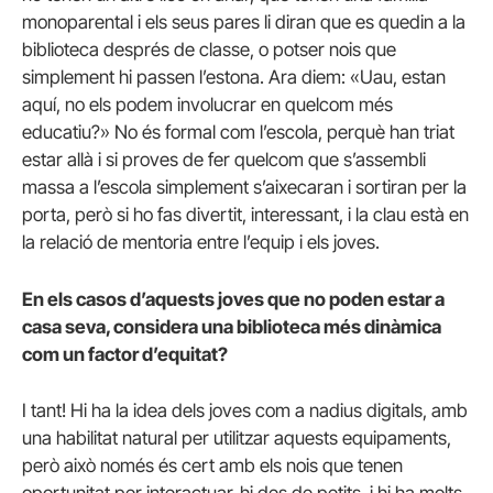
monoparental i els seus pares li diran que es quedin a la
biblioteca després de classe, o potser nois que
simplement hi passen l’estona. Ara diem: «Uau, estan
aquí, no els podem involucrar en quelcom més
educatiu?» No és formal com l’escola, perquè han triat
estar allà i si proves de fer quelcom que s’assembli
massa a l’escola simplement s’aixecaran i sortiran per la
porta, però si ho fas divertit, interessant, i la clau està en
la relació de mentoria entre l’equip i els joves.
En els casos d’aquests joves que no poden estar a
casa seva, considera una biblioteca més dinàmica
com un factor d’equitat?
I tant! Hi ha la idea dels joves com a nadius digitals, amb
una habilitat natural per utilitzar aquests equipaments,
però això només és cert amb els nois que tenen
oportunitat per interactuar-hi des de petits, i hi ha molts