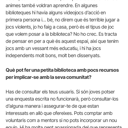
animes també voldran aprendre. En algunes
biblioteques hi havia alguns videojocs d’acció en
primera persona i… bé, no direm que és terrible jugar a
jocs violents, jo ho faig a casa, però és el tipus de joc
que volem posar a la biblioteca? No ho crec. Es tracta
de pensar en per a què és aquest espai, així que tenim
jocs amb un vessant més educatiu, i hi ha jocs
independents molt bons, molt ben dissenyats.
Què pot fer una petita biblioteca amb pocs recursos
per implicar-se amb la seva comunitat?
Has de consultar els teus usuaris. Si són joves potser
una enquesta escrita no funcionarà, però consultar-los
d’alguna manera i assegurar-te de que estan
interessats en allò que ofereixes. Pots comptar amb
voluntaris com a mentors si no pots incorporar un nou
equip. Hi ha molta gent apassionada del que representa