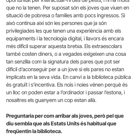
que no la tenen. Per suposat són els joves que viuen en
situació de pobresa o famílies amb pocs ingressos. Si
això continua així són les persones que ja són
privilegiades les que tenen una experiència amb els
equipaments i la tecnologia digital, i llavors és encara
més difícil superar aquesta bretxa. Els extraescolars
també costen diners, o a vegades exigeixen una cosa
tan senzilla com la signatura dels pares que pot ser
difícil d’aconseguir per a un jove si els pares no estan
implicats en la seva vida. En canvi a la biblioteca pública
és gratuït i s’incentiva. Els nois i noies vénen perquè és
un lloc on poden estar a l’ordinador i passar l’estona, i
nosaltres els guanyem un cop estan allà.
Preguntaria per com arribar als joves, però pel que
diu sembla que als Estats Units és habitual que
freqüentin la biblioteca.