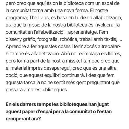
però crec que aquí és on la biblioteca com un espai de
la comunitat torna amb una nova forma. El nostre
programa, The Labs, es basa en la idea d’alfabetització,
així que la missió de la nostra biblioteca és involucrar la
comunitat en l’alfabetització i l’aprenentatge. Fem
disseny gràfic, fotografia, robòtica, treball amb tèxtils, …
Aprendre a fer aquestes coses i tenir accés a treballar-
hi també és alfabetització. Això no reemplaça els llibres,
però forma part de la nostra missió. I tampoc crec que
el material imprès desaparegui, crec que és una altra
opció, que aquest equilibri continuarà. I des que fem
aquesta tasca ja no he sentit més gent preguntant què
passarà amb les biblioteques.
En els darrers temps les biblioteques han jugat
aquest paper d’espai per a la comunitat o l’estan
recuperant ara?