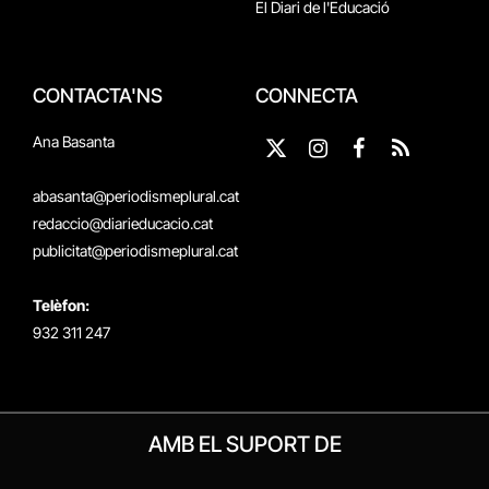
El Diari de l'Educació
CONTACTA'NS
CONNECTA
Ana Basanta
X
Instagram
Facebook
RSS
(Twitter)
abasanta@periodismeplural.cat
redaccio@diarieducacio.cat
publicitat@periodismeplural.cat
Telèfon:
932 311 247
AMB EL SUPORT DE