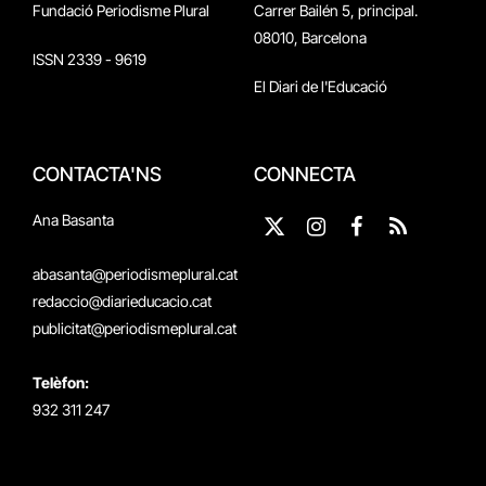
Fundació Periodisme Plural
Carrer Bailén 5, principal.
08010, Barcelona
ISSN 2339 - 9619
El Diari de l'Educació
CONTACTA'NS
CONNECTA
Ana Basanta
X
Instagram
Facebook
RSS
(Twitter)
abasanta@periodismeplural.cat
redaccio@diarieducacio.cat
publicitat@periodismeplural.cat
Telèfon:
932 311 247