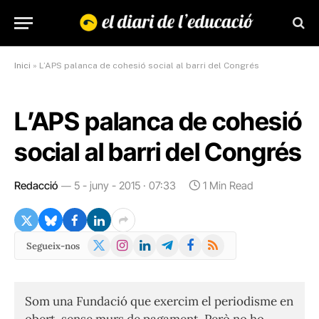
Inici
»
L’APS palanca de cohesió social al barri del Congrés
L’APS palanca de cohesió
social al barri del Congrés
Redacció
5 - juny - 2015 · 07:33
1 Min Read
X
Instagram
LinkedIn
Telegram
Facebook
RSS
Segueix-nos
(Twitter)
Som una Fundació que exercim el periodisme en