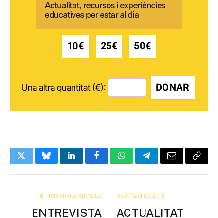
10€
25€
50€
DONAR
Una altra quantitat (€):
Twitter
Bluesky
LinkedIn
Facebook
WhatsApp
Telegram
Email
Copy
Link
PREVIOUS ARTICLE
NEXT ARTICLE
ENTREVISTA
ACTUALITAT