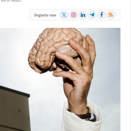
 Mins Read
X
Instagram
LinkedIn
Telegram
Facebook
RSS
Segueix-nos
(Twitter)