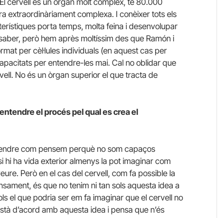
l cervell és un òrgan molt complex, té 80.000
 extraordinàriament complexa. I conèixer tots els
erístiques porta temps, molta feina i desenvolupar
saber, però hem après moltíssim des que Ramón i
rmat per cèl·lules individuals (en aquest cas per
pacitats per entendre-les mai. Cal no oblidar que
vell. No és un òrgan superior el que tracta de
entendre el procés pel qual es crea el
ntendre com pensem perquè no som capaços
si hi ha vida exterior almenys la pot imaginar com
eure. Però en el cas del cervell, com fa possible la
pensament, és que no tenim ni tan sols aquesta idea a
ols el que podria ser em fa imaginar que el cervell no
 està d’acord amb aquesta idea i pensa que n’és