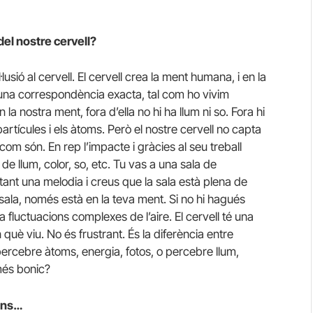
 del nostre cervell?
·lusió al cervell. El cervell crea la ment humana, i en la
 una correspondència exacta, tal com ho vivim
 la nostra ment, fora d’ella no hi ha llum ni so. Fora hi
rtícules i els àtoms. Però el nostre cervell no capta
com són. En rep l’impacte i gràcies al seu treball
de llum, color, so, etc. Tu vas a una sala de
tant una melodia i creus que la sala està plena de
 sala, només està en la teva ment. Si no hi hagués
 fluctuacions complexes de l’aire. El cervell té una
n què viu. No és frustrant. És la diferència entre
ercebre àtoms, energia, fotos, o percebre llum,
més bonic?
ons…