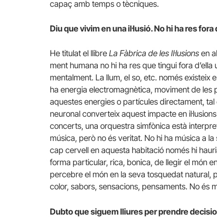
capaç amb temps o tècniques.
Diu que vivim en una il·lusió. No hi ha res fora
He titulat el llibre
La Fàbrica de les Il·lusions
en al
ment humana no hi ha res que tingui fora d’ella
mentalment. La llum, el so, etc. només existeix en
ha energia electromagnètica, moviment de les pa
aquestes energies o partícules directament, tal 
neuronal converteix aquest impacte en il·lusions 
concerts, una orquestra simfònica està interpre
música, però no és veritat. No hi ha música a la
cap cervell en aquesta habitació només hi hauria
forma particular, rica, bonica, de llegir el món e
percebre el món en la seva tosquedat natural, p
color, sabors, sensacions, pensaments. No és 
Dubto que siguem lliures per prendre decisi