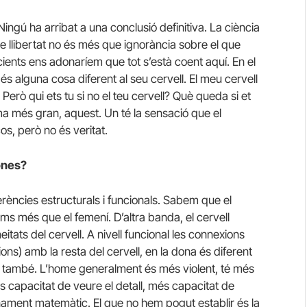
Ningú ha arribat a una conclusió definitiva. La ciència
de llibertat no és més que ignorància sobre el que
ients ens adonaríem que tot s’està coent aquí. En el
és alguna cosa diferent al seu cervell. El meu cervell
erò qui ets tu si no el teu cervell? Què queda si et
ema més gran, aquest. Un té la sensació que el
s, però no és veritat.
dones?
erències estructurals i funcionals. Sabem que el
ms més que el femení. D’altra banda, el cervell
itats del cervell. A nivell funcional les connexions
ons) amb la resta del cervell, en la dona és diferent
 també. L’home generalment és més violent, té més
 capacitat de veure el detall, més capacitat de
ament matemàtic. El que no hem pogut establir és la