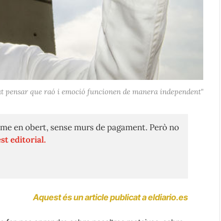
at pensar que raó i emoció funcionen de manera independent"
me en obert, sense murs de pagament. Però no
st editorial.
Aquest és un article publicat a eldiario.es