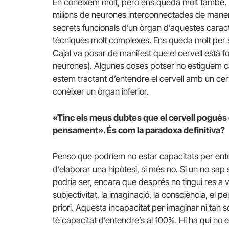
En coneixem molt, però ens queda molt també. E
milions de neurones interconnectades de manera
secrets funcionals d’un òrgan d’aquestes caract
tècniques molt complexes. Ens queda molt per 
Cajal va posar de manifest que el cervell està fo
neurones). Algunes coses potser no estiguem ca
estem tractant d’entendre el cervell amb un cer
conèixer un òrgan inferior.
«Tinc els meus dubtes que el cervell pogués 
pensament». És com la paradoxa definitiva?
Penso que podríem no estar capacitats per e
d’elaborar una hipòtesi, si més no. Si un no sap 
podria ser, encara que després no tingui res a v
subjectivitat, la imaginació, la consciència, el 
priori. Aquesta incapacitat per imaginar ni tan s
té capacitat d’entendre’s al 100%. Hi ha qui no