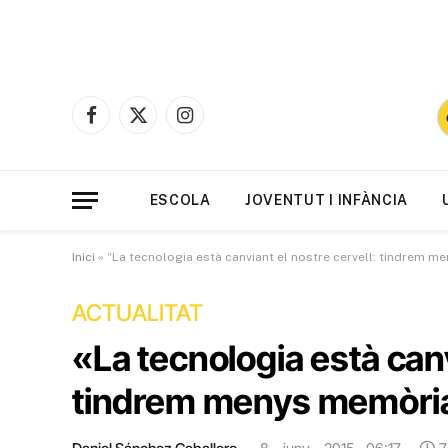
Facebook
X
Instagram
(Twitter)
ESCOLA
JOVENTUT I INFÀNCIA
Inici
»
“La tecnologia està canviant el nostre cervell: tindrem me
ACTUALITAT
«La tecnologia està canv
tindrem menys memòria 