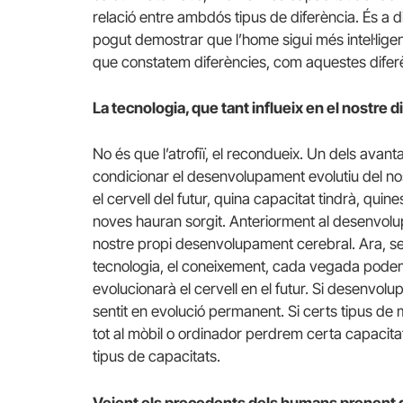
relació entre ambdós tipus de diferència. És a d
pogut demostrar que l’home sigui més intel·lige
que constatem diferències, com aquestes dife
La tecnologia, que tant influeix en el nostre di
No és que l’atrofiï, el recondueix. Un dels ava
condicionar el desenvolupament evolutiu del no
el cervell del futur, quina capacitat tindrà, quin
noves hauran sorgit. Anteriorment al desenvolupa
nostre propi desenvolupament cerebral. Ara, se
tecnologia, el coneixement, cada vegada podem
evolucionarà el cervell en el futur. Si desenvolup
sentit en evolució permanent. Si certs tipus d
tot al mòbil o ordinador perdrem certa capaci
tipus de capacitats.
Veient els precedents dels humans prenent de