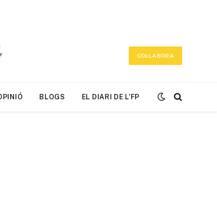
COL·LABORA
OPINIÓ
BLOGS
EL DIARI DE L’FP