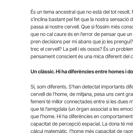
És un tema ancestral que no està del tot resolt. 
s’inclina bastant pel fet que la nostra sensació 
passa al nostre cervell. Que si fóssim més consc
que no cal caure és en l’error de pensar que un 
pren decisions per mi abans que jo les prengui? P
trec el cervell? La pell i els ossos? És un probl
pensament conscient és una mica diferent del co
Un clàssic. Hi ha diferències entre homes i 
Sí, som diferents. S’han detectat importants dif
cervell de l’home, de mitjana, pesa uns cent gra
femení té millor connectades entre si les dues me
que té l’amígdala (un òrgan associat a les emoci
que l’home. Hi ha diferències en comportament
capacitat de percepció espacial. La dona té més
càlcul matemàtic, l’home més capacitat de raon