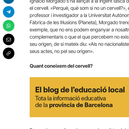
Ignacio Morgado s’ha llançat a la ingent tasca 
el cervell. «Perquè, què som si no un cervell?»,
professor i investigador a la Universitat Autònom
Fàbrica de les Il·lusions (Planeta), Morgado tren
exemple, que no ens podem enganyar a nosaltre
complementaris o que el que percebem no existei
seu origen, de si mateix diu: «Als no nacionalist
seus actes, no pel seu origen».
Quant coneixem del cervell?