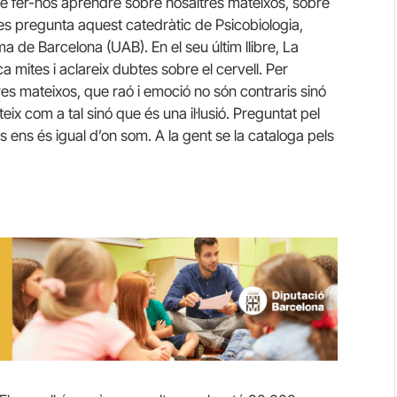
de fer-nos aprendre sobre nosaltres mateixos, sobre
 es pregunta aquest catedràtic de Psicobiologia,
a de Barcelona (UAB). En el seu últim llibre, La
ca mites i aclareix dubtes sobre el cervell. Per
s mateixos, que raó i emoció no són contraris sinó
x com a tal sinó que és una il·lusió. Preguntat pel
es ens és igual d’on som. A la gent se la cataloga pels