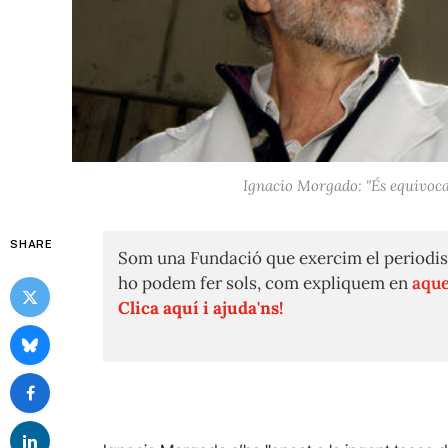
Ignacio Morgado: "És equivoc
SHARE
Som una Fundació que exercim el periodis
ho podem fer sols, com expliquem en
aque
Clica aquí i ajuda'ns!