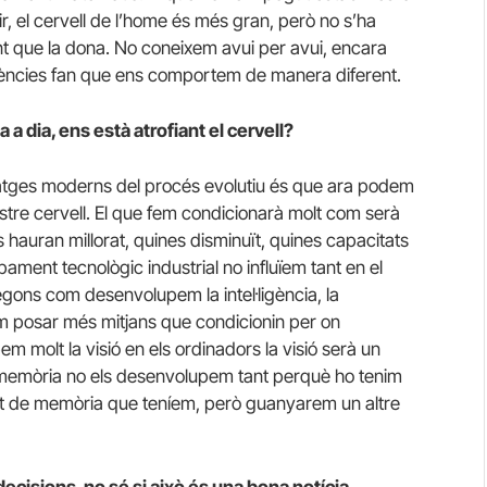
ir, el cervell de l’home és més gran, però no s’ha
nt que la dona. No coneixem avui per avui, encara
rències fan que ens comportem de manera diferent.
a a dia, ens està atrofiant el cervell?
ntatges moderns del procés evolutiu és que ara podem
stre cervell. El que fem condicionarà molt com serà
es hauran millorat, quines disminuït, quines capacitats
ment tecnològic industrial no influïem tant en el
gons com desenvolupem la intel·ligència, la
 posar més mitjans que condicionin per on
em molt la visió en els ordinadors la visió serà un
e memòria no els desenvolupem tant perquè ho tenim
tat de memòria que teníem, però guanyarem un altre
cisions, no sé si això és una bona notícia…