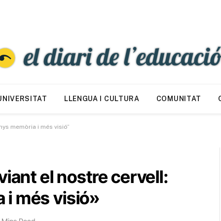
UNIVERSITAT
LLENGUA I CULTURA
COMUNITAT
nys memòria i més visió”
iant el nostre cervell:
i més visió»