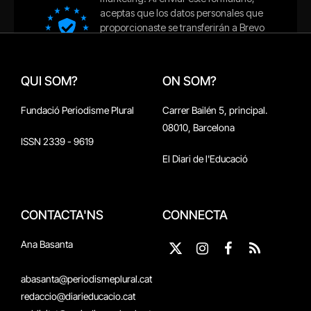
QUI SOM?
ON SOM?
Fundació Periodisme Plural
Carrer Bailén 5, principal.
08010, Barcelona
ISSN 2339 - 9619
El Diari de l'Educació
CONTACTA'NS
CONNECTA
Ana Basanta
X
Instagram
Facebook
RSS
(Twitter)
abasanta@periodismeplural.cat
redaccio@diarieducacio.cat