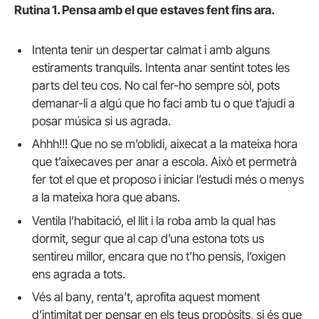
Rutina 1. Pensa amb el que estaves fent fins ara.
Intenta tenir un despertar calmat i amb alguns
estiraments tranquils. Intenta anar sentint totes les
parts del teu cos. No cal fer-ho sempre sòl, pots
demanar-li a algú que ho faci amb tu o que t’ajudi a
posar música si us agrada.
Ahhh!!! Que no se m’oblidi, aixecat a la mateixa hora
que t’aixecaves per anar a escola. Això et permetrà
fer tot el que et proposo i iniciar l’estudi més o menys
a la mateixa hora que abans.
Ventila l’habitació, el llit i la roba amb la qual has
dormit, segur que al cap d’una estona tots us
sentireu millor, encara que no t’ho pensis, l’oxigen
ens agrada a tots.
Vés al bany, renta’t, aprofita aquest moment
d’intimitat per pensar en els teus propòsits, si és que