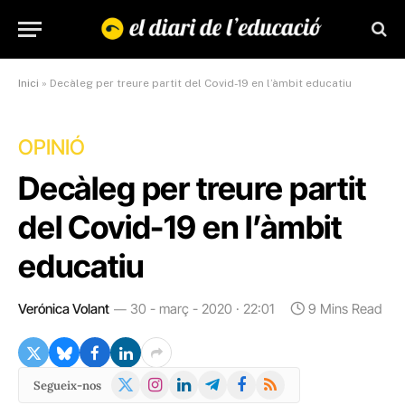
Inici
»
Decàleg per treure partit del Covid-19 en l’àmbit educatiu
OPINIÓ
Decàleg per treure partit
del Covid-19 en l’àmbit
educatiu
Verónica Volant
30 - març - 2020 · 22:01
9 Mins Read
X
Instagram
LinkedIn
Telegram
Facebook
RSS
Segueix-nos
(Twitter)