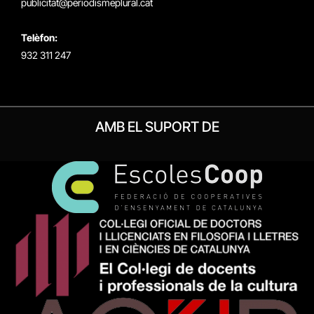
publicitat@periodismeplural.cat
Telèfon:
932 311 247
AMB EL SUPORT DE