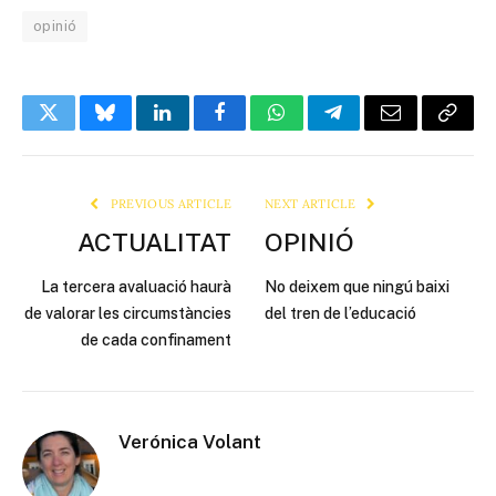
opinió
Twitter
Bluesky
LinkedIn
Facebook
WhatsApp
Telegram
Email
Copy
Link
PREVIOUS ARTICLE
NEXT ARTICLE
ACTUALITAT
OPINIÓ
La tercera avaluació haurà
No deixem que ningú baixi
de valorar les circumstàncies
del tren de l’educació
de cada confinament
Verónica Volant