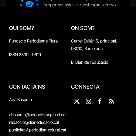
QUI SOM?
ON SOM?
Fundació Periodisme Plural
Carrer Bailén 5, principal.
08010, Barcelona
ISSN 2339 - 9619
El Diari de l'Educació
CONTACTA'NS
CONNECTA
Ana Basanta
X
Instagram
Facebook
RSS
(Twitter)
abasanta@periodismeplural.cat
redaccio@diarieducacio.cat
publicitat@periodismeplural.cat