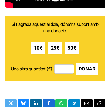
Si t'agrada aquest article, dóna'ns suport amb
una donació.
10€
25€
50€
DONAR
Una altra quantitat (€):
Twitter
Bluesky
LinkedIn
Facebook
WhatsApp
Telegram
Email
Copy