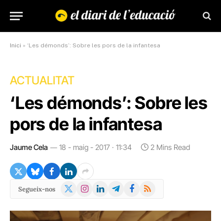
Inici
»
‘Les démonds’: Sobre les pors de la infantesa
ACTUALITAT
‘Les démonds’: Sobre les
pors de la infantesa
Jaume Cela
18 - maig - 2017 · 11:34
2 Mins Read
X
Instagram
LinkedIn
Telegram
Facebook
RSS
Segueix-nos
(Twitter)