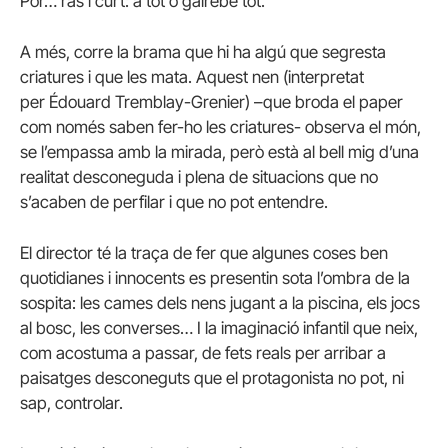
Por… ras i curt: a tot o gairebé tot.
A més, corre la brama que hi ha algú que segresta
criatures i que les mata. Aquest nen (interpretat
per
Édouard Tremblay-Grenier)
–que broda el paper
com només saben fer-ho les criatures- observa el món,
se l’empassa amb la mirada, però està al bell mig d’una
realitat desconeguda i plena de situacions que no
s’acaben de perfilar i que no pot entendre.
El director té la traça de fer que algunes coses ben
quotidianes i innocents es presentin sota l’ombra de la
sospita: les cames dels nens jugant a la piscina, els jocs
al bosc, les converses… I la imaginació infantil que neix,
com acostuma a passar, de fets reals per arribar a
paisatges desconeguts que el protagonista no pot, ni
sap, controlar.