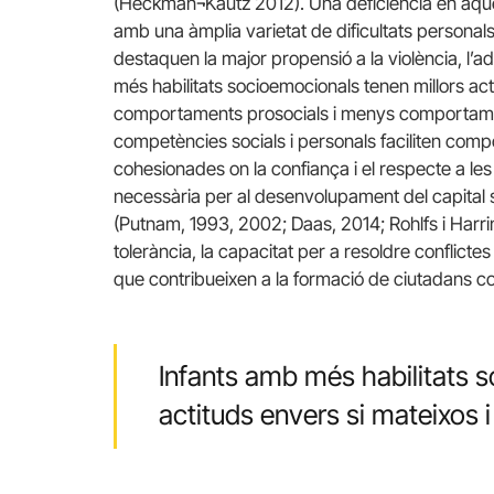
(Heckman¬Kautz 2012). Una deficiència en aqu
amb una àmplia varietat de dificultats personals
destaquen la major propensió a la violència, l’add
més habilitats socioemocionals tenen millors acti
comportaments prosocials i menys comportamen
competències socials i personals faciliten com
cohesionades on la confiança i el respecte a le
necessària per al desenvolupament del capital so
(Putnam, 1993, 2002; Daas, 2014; Rohlfs i Harr
tolerància, la capacitat per a resoldre conflicte
que contribueixen a la formació de ciutadans c
Infants amb més habilitats 
actituds envers si mateixos i 