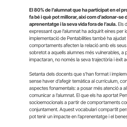
El 80% de l’alumnat que ha participat en el 
fa bé i què pot millorar, així com d’adonar-
aprenentatge i la seva vida fora de l’aula.
Els 
expressant que l’alumnat ha adquirit eines per ide
implementació de Pentabilities també ha ajudat
comportaments afecten la relació amb els seus
sobretot a aquells alumnes més vulnerables, a 
impactaran, no només la seva trajectòria i èxit 
Setanta dels docents que s’han format i implemen
sense haver d’afegir temàtica al currículum, co
aspectes fonamentals: a posar més atenció a all
comunicar a l’alumnat. El que els ha aportat Pentab
socioemocionals a partir de comportaments conc
conjuntament. Aquest vocabulari compartit perm
pot tenir un impacte en l’aprenentatge i el benest