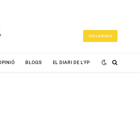
COL·LABORA
OPINIÓ
BLOGS
EL DIARI DE L’FP