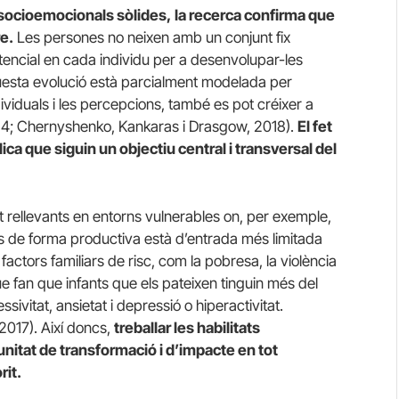
 socioemocionals sòlides,
la recerca confirma que
e.
Les persones no neixen amb un conjunt fix
otencial en cada individu per a desenvolupar-les
questa evolució està parcialment modelada per
ndividuals i les percepcions, també es pot créixer a
2014; Chernyshenko, Kankaras i Drasgow, 2018).
El fet
ica que siguin un objectiu central i transversal del
 rellevants en entorns vulnerables on, per exemple,
tes de forma productiva està d’entrada més limitada
actors familiars de risc, com la pobresa, la violència
e fan que infants que els pateixen tinguin més del
sivitat, ansietat i depressió o hiperactivitat.
2017). Així doncs,
treballar les habilitats
nitat de transformació i d’impacte en tot
rit.