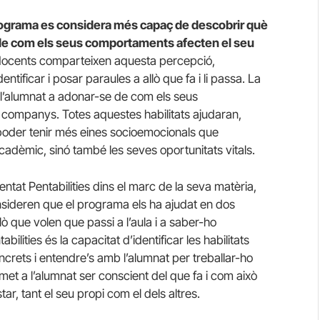
programa es considera més capaç de descobrir què
se de com els seus comportaments afecten el seu
docents comparteixen aquesta percepció,
ntificar i posar paraules a allò que fa i li passa. La
 l’alumnat a adonar-se de com els seus
 companys. Totes aquestes habilitats ajudaran,
poder tenir més eines socioemocionals que
acadèmic, sinó també les seves oportunitats vitals.
tat Pentabilities dins el marc de la seva matèria,
nsideren que el programa els ha ajudat en dos
ò que volen que passi a l’aula i a saber-ho
ilities és la capacitat d’identificar les habilitats
rets i entendre’s amb l’alumnat per treballar-ho
et a l’alumnat ser conscient del que fa i com això
ar, tant el seu propi com el dels altres.