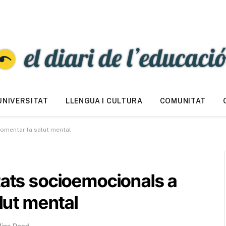
UNIVERSITAT
LLENGUA I CULTURA
COMUNITAT
fomentar la salut mental
tats socioemocionals a
alut mental