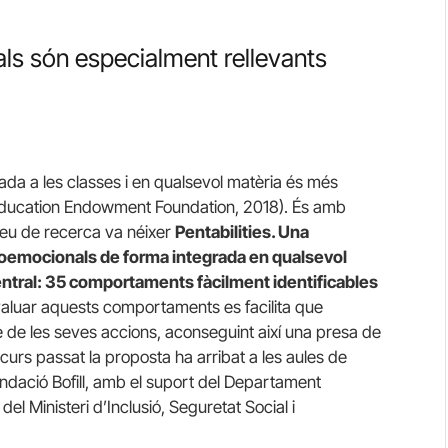
als són especialment rellevants
da a les classes i en qualsevol matèria és més
 (Education Endowment Foundation, 2018). És amb
peu de recerca va néixer
Pentabilities. Una
ioemocionals de forma integrada en qualsevol
central: 35 comportaments fàcilment identificables
valuar aquests comportaments es facilita que
cte de les seves accions, aconseguint així una presa de
t curs passat la proposta ha arribat a les aules de
ndació Bofill, amb el suport del Departament
l Ministeri d’Inclusió, Seguretat Social i