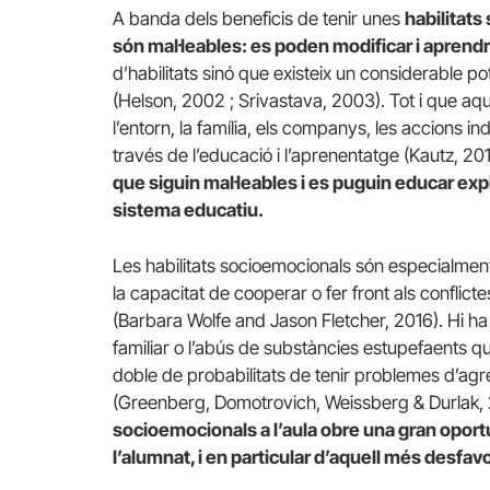
A banda dels beneficis de tenir unes
habilitats
són mal·leables: es poden modificar i aprendr
d’habilitats sinó que existeix un considerable p
(Helson, 2002 ; Srivastava, 2003). Tot i que a
l’entorn, la família, els companys, les accions i
través de l’educació i l’aprenentatge (Kautz, 
que siguin mal·leables i es puguin educar expl
sistema educatiu.
Les habilitats socioemocionals són especialment
la capacitat de cooperar o fer front als conflic
(Barbara Wolfe and Jason Fletcher, 2016). Hi ha f
familiar o l’abús de substàncies estupefaents qu
doble de probabilitats de tenir problemes d’agres
(Greenberg, Domotrovich, Weissberg & Durlak, 
socioemocionals a l’aula obre una gran oportu
l’alumnat, i en particular d’aquell més desfavo