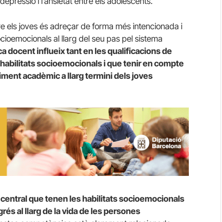
pressió i l’ansietat entre els adolescents.
re els joves és adreçar de forma més intencionada i
ocioemocionals al llarg del seu pas pel sistema
ca docent influeix tant en les qualificacions de
habilitats socioemocionals i que tenir en compte
liment acadèmic a llarg termini dels joves
central que tenen les habilitats socioemocionals
rés al llarg de la vida de les persones