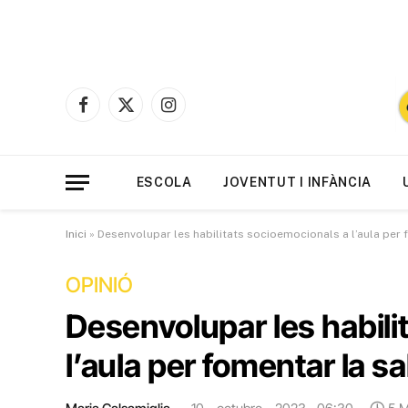
Facebook
X
Instagram
(Twitter)
ESCOLA
JOVENTUT I INFÀNCIA
Inici
»
Desenvolupar les habilitats socioemocionals a l’aula per 
OPINIÓ
Desenvolupar les habili
l’aula per fomentar la s