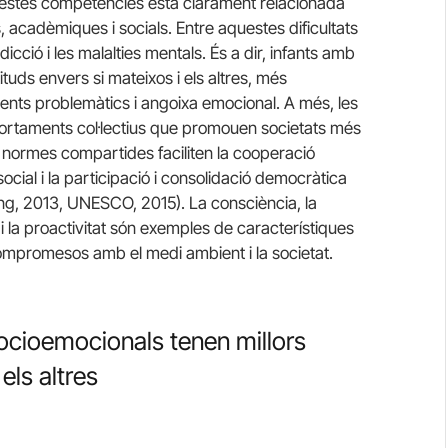
estes competències està clarament relacionada
, acadèmiques i socials. Entre aquestes dificultats
icció i les malalties mentals. És a dir, infants amb
tuds envers si mateixos i els altres, més
ts problemàtics i angoixa emocional. A més, les
portaments col·lectius que promouen societats més
s normes compartides faciliten la cooperació
cial i la participació i consolidació democràtica
ing, 2013, UNESCO, 2015). La consciència, la
s i la proactivitat són exemples de característiques
ompromesos amb el medi ambient i la societat.
socioemocionals tenen millors
els altres