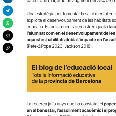
patent que mai, amb un augment del 75% de la de
Una estratègia per fomentar la salut mental ent
explícita el desenvolupament de les habilitats s
educatiu. Estudis recents demostren que
la tas
l’alumnat com en el desenvolupament de les 
aquestes habilitats dobla l’impacte en l’asso
(Petek&Pope 2023; Jackson 2018).
La recerca ja fa anys que ha constatat el
paper 
en el benestar, l’assoliment acadèmic i el prog