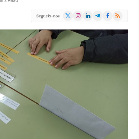
ins Read
X
Instagram
LinkedIn
Telegram
Facebook
RSS
Segueix-nos
(Twitter)