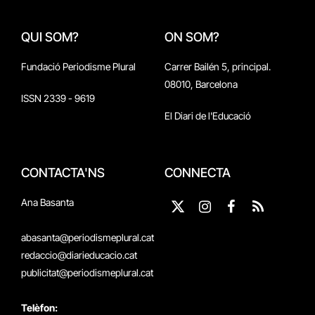
QUI SOM?
ON SOM?
Fundació Periodisme Plural
Carrer Bailén 5, principal.
08010, Barcelona
ISSN 2339 - 9619
El Diari de l'Educació
CONTACTA'NS
CONNECTA
Ana Basanta
X
Instagram
Facebook
RSS
(Twitter)
abasanta@periodismeplural.cat
redaccio@diarieducacio.cat
publicitat@periodismeplural.cat
Telèfon: