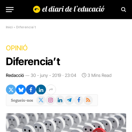
Inici
»
Diferencia’t
OPINIÓ
Diferencia’t
Redacció
30 - juny - 2019 · 23:04
3 Mins Read
X
Instagram
LinkedIn
Telegram
Facebook
RSS
Segueix-nos
(Twitter)