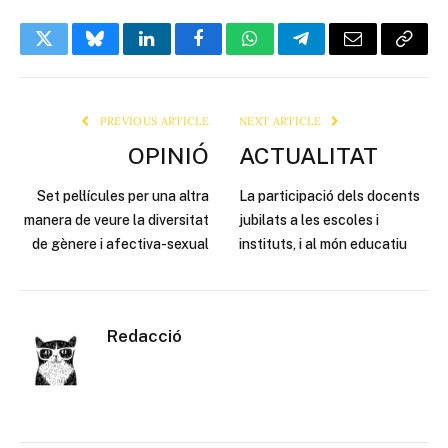
Twitter
Bluesky
LinkedIn
Facebook
WhatsApp
Telegram
Email
Copy
Link
PREVIOUS ARTICLE
NEXT ARTICLE
OPINIÓ
ACTUALITAT
Set pel·lícules per una altra
La participació dels docents
manera de veure la diversitat
jubilats a les escoles i
de gènere i afectiva-sexual
instituts, i al món educatiu
Redacció